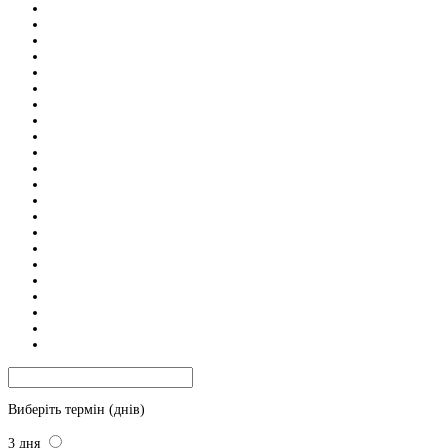
Виберіть термін (днів)
3
дня