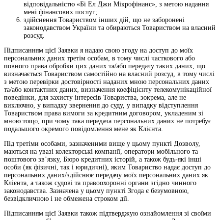
відповідальністю «Бі Ел Джи Мікрофінанс», з метою надання
мені фінансових послуг;
здійснення Товариством інших дій, що не заборонені
законодавством України та обираються Товариством на власний
розсуд.
Підписанням цієї Заявки я надаю свою згоду на доступ до моїх
персональних даних третім особам, в тому числі часткового або
повного права обробки цих даних та/або передачу таких даних, що
визначається Товариством самостійно на власний розсуд, в тому числі
з метою перевірки достовірності наданих мною персональних даних
та/або контактних даних, визначення коефіцієнту телекомунікаційної
поведінки, для захисту інтересів Товариства, зокрема, але не
виключно, у випадку звернення до суду, у випадку відступлення
Товариством права вимоги за кредитним договором, укладеним зі
мною тощо, при чому така передача персональних даних не потребує
подальшого окремого повідомлення мене як Клієнта.
Під третіми особами, зазначеними вище у цьому пункті Дозволу,
маються на увазі колекторські компанії, оператори мобільного та
поштового зв’язку, Бюро кредитних історій, а також будь-які інші
особи (як фізичні, так і юридичні), яким Товариство надає доступ до
персональних даних/здійснює передачу моїх персональних даних як
Клієнта, а також судові та правоохоронні органи згідно чинного
законодавства. Зазначена у цьому пункті Згода є безумовною,
безвідкличною і не обмежена строком дії.
Підписанням цієї Заявки також підтверджую ознайомлення зі своїми