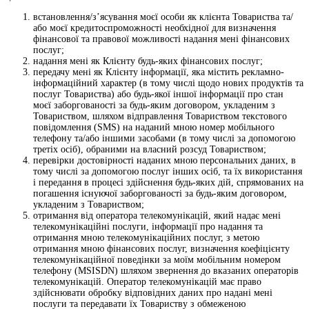
встановлення/з’ясування моєї особи як клієнта Товариства та/
або моєї кредитоспроможності необхідної для визначення
фінансової та правової можливості надання мені фінансових
послуг;
надання мені як Клієнту будь-яких фінансових послуг;
передачу мені як Клієнту інформації, яка містить рекламно-
інформаційний характер (в тому числі щодо нових продуктів та
послуг Товариства) або будь-якої іншої інформації про стан
моєї заборгованості за будь-яким договором, укладеним з
Товариством, шляхом відправлення Товариством текстового
повідомлення (SMS) на наданий мною номер мобільного
телефону та/або іншими засобами (в тому числі за допомогою
третіх осіб), обраними на власний розсуд Товариством;
перевірки достовірності наданих мною персональних даних, в
тому числі за допомогою послуг інших осіб, та їх використання
і передання в процесі здійснення будь-яких дій, спрямованих на
погашення існуючої заборгованості за будь-яким договором,
укладеним з Товариством;
отримання від оператора телекомунікацій, який надає мені
телекомунікаційні послуги, інформації про надання та
отримання мною телекомунікаційних послуг, з метою
отримання мною фінансових послуг, визначення коефіцієнту
телекомунікаційної поведінки за моїм мобільним номером
телефону (MSISDN) шляхом звернення до вказаних операторів
телекомунікацій. Оператор телекомунікацій має право
здійснювати обробку відповідних даних про надані мені
послуги та передавати їх Товариству з обмеженою