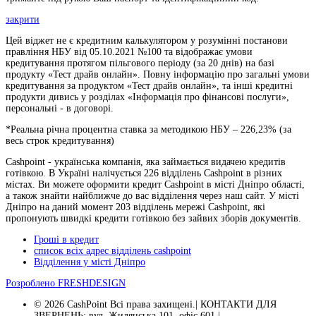
закрити
Цей віджет не є кредитним калькулятором у розумінні постанови
правління НБУ від 05.10.2021 №100 та відображає умови
кредитування протягом пільгового періоду (за 20 днів) на базі
продукту «Тест драйв онлайн». Повну інформацію про загальні умови
кредитування за продуктом «Тест драйв онлайн», та інші кредитні
продукти дивись у розділах «Інформація про фінансові послуги»,
персональні - в договорі.
*Реальна річна процентна ставка за методикою НБУ –
226,23
% (за
весь строк кредитування)
Cashpoint - українська компанія, яка займається видачею кредитів
готівкою. В Україні налічується 226 відділень Cashpoint в різних
містах. Ви можете оформити кредит Cashpoint в місті Дніпро області,
а також знайти найближче до вас відділення через наш сайт. У місті
Дніпро на даний момент 203 відділень мережі Cashpoint, які
пропонують швидкі кредити готівкою без зайвих зборів документів.
Гроші в кредит
список всіх адрес відділень cashpoint
Відділення у місті Дніпро
Розроблено
FRESHDESIGN
© 2026 CashPoint Всі права захищені.| КОНТАКТИ ДЛЯ
ЗВЕРНЕНЬ: вул. Жилянська 101, офіс 601 |