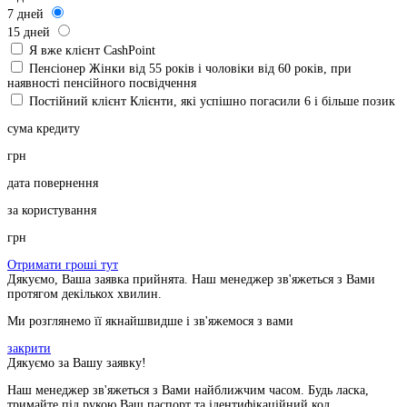
7
дней
15
дней
Я вже клієнт CashPoint
Пенсіонер
Жінки від 55 років і чоловіки від 60 років, при
наявності пенсійного посвідчення
Постійний клієнт
Клієнти, які успішно погасили 6 і більше позик
сума кредиту
грн
дата повернення
за користування
грн
Отримати гроші тут
Дякуємо, Ваша заявка прийнята. Наш менеджер зв'яжеться з Вами
протягом декількох хвилин.
Ми розглянемо її якнайшвидше і зв'яжемося з вами
закрити
Дякуємо за Вашу заявку!
Наш менеджер зв'яжеться з Вами найближчим часом. Будь ласка,
тримайте під рукою Ваш паспорт та ідентифікаційний код.