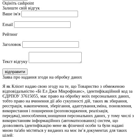
Оцініть cashpoint
Залиште свій відгук
Ваше ім'я
Email
Рейтинг
Заголовок
Текст відгуку
відправити
Заява про надання згоди на обробку даних
Я як Клієнт надаю свою згоду на те, що Товариство з обмеженою
відповідальністю «Бі Ел Джи Мікрофінанс», ідентифікаційний код за
ЄДРПОУ 37615055, має право на обробку моїх персональних даних,
тобто право на вчинення дії або сукупності дій, таких як збирання,
реєстрація, накопичення, зберігання, адаптування,зміна, поновлення,
використання і поширення (розповсюдження, реалізація,
передача),знеособлення,знищення персональних даних, у тому числі з
використанням інформаційних (автоматизованих) систем, що
дозволяють ідентифікацію мене як фізичної особи та були надані
мною та/або містяться у виданих на моє ім’я документах для таких
цілей: