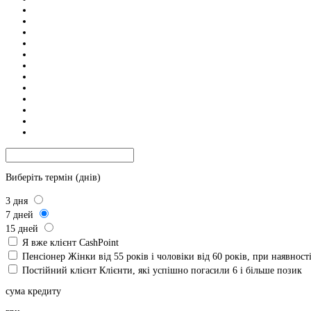
Виберіть термін (днів)
3
дня
7
дней
15
дней
Я вже клієнт CashPoint
Пенсіонер
Жінки від 55 років і чоловіки від 60 років, при наявнос
Постійний клієнт
Клієнти, які успішно погасили 6 і більше позик
сума кредиту