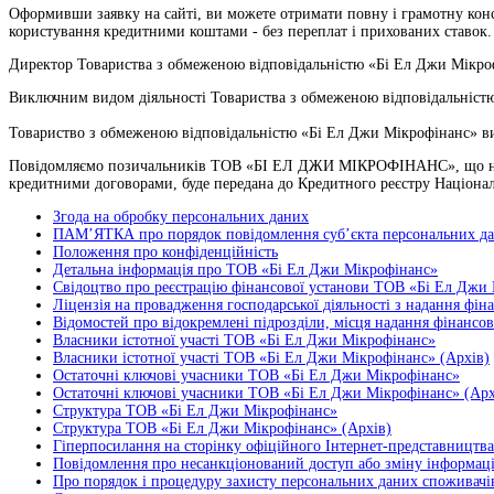
Оформивши заявку на сайті, ви можете отримати повну і грамотну консу
користування кредитними коштами - без переплат і прихованих ставок. 
Директор Товариства з обмеженою відповідальністю «Бі Ел Джи Мікро
Виключним видом діяльності Товариства з обмеженою відповідальністю 
Товариство з обмеженою відповідальністю «Бі Ел Джи Мікрофінанс» ви
Повідомляємо позичальників ТОВ «БІ ЕЛ ДЖИ МІКРОФІНАНС», що на вик
кредитними договорами, буде передана до Кредитного реєстру Націонал
Згода на обробку персональних даних
ПАМ’ЯТКА про порядок повідомлення суб’єкта персональних да
Положення про конфіденційність
Детальна інформація про ТОВ
«Бі Ел Джи Мікрофінанс»
Свідоцтво про реєстрацію фінансової установи ТОВ «Бі Ел Джи
Ліцензія на провадження господарської діяльності з надання фі
Відомостей про відокремлені підрозділи, місця надання фінансов
Власники істотної участі ТОВ
«Бі Ел Джи Мікрофінанс»
Власники істотної участі ТОВ
«Бі Ел Джи Мікрофінанс» (Архів)
Остаточні ключові учасники ТОВ
«Бі Ел Джи Мікрофінанс»
Остаточні ключові учасники ТОВ
«Бі Ел Джи Мікрофінанс» (Арх
Структура ТОВ
«Бі Ел Джи Мікрофінанс»
Структура ТОВ
«Бі Ел Джи Мікрофінанс» (Архів)
Гіперпосилання на сторінку офіційного Інтернет-представництв
Повідомлення про несанкціонований доступ або зміну інформаці
Про порядок і процедуру захисту персональних даних споживачі