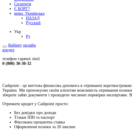
Сплатити
Є БОРГ?
мова:
Українська
НАЗАД
Русский
Укр
Ру
Кабінет
онлайн
кредит
телефон гарячої лінії
0 (800) 30-30-32
Cashpoint - це миттєва фінансова допомога в отриманні короткостроково
України. Ми пропонуємо своїм клієнтам можливість отримання позики д
збирати зайві документи і проходити численні перевірки експертами. 
Отримати кредит у Cashpoint просто:
Без довідки про доходи
Тільки ІПН та паспорт
Фіксована процентна ставка
Оформлення позики за 20 хвилин