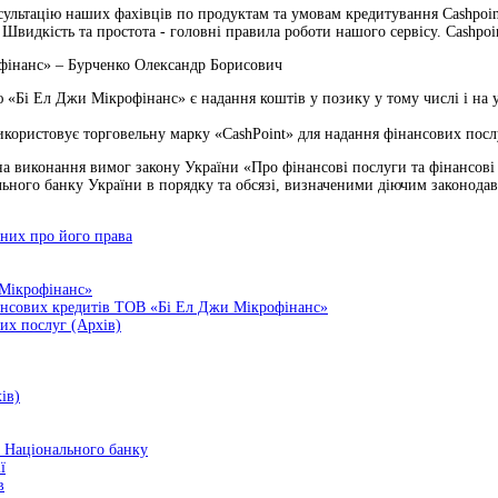
льтацію наших фахівців по продуктам та умовам кредитування Cashpoint 
Швидкість та простота - головні правила роботи нашого сервісу. Cashpo
фінанс» – Бурченко Олександр Борисович
«Бі Ел Джи Мікрофінанс» є надання коштів у позику у тому числі і на 
користовує торговельну марку «CashPoint» для надання фінансових посл
онання вимог закону України «Про фінансові послуги та фінансові ком
ьного банку України в порядку та обсязі, визначеними діючим законодав
них про його права
 Мікрофінанс»
нансових кредитів ТОВ «Бі Ел Джи Мікрофінанс»
их послуг (Архів)
ів)
а Національного банку
ї
в