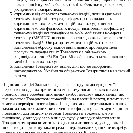
погашення існуючої заборгованості за будь-яким договором,
укладеним з Товариством;
отримання від оператора телекомунікацій, який надає мені
телекомунікаційні послуги, інформації про надання та
отримання мною телекомунікаційних послуг, з метою
отримання мною фінансових послуг, визначення коефіцієнту
телекомунікаційної поведінки за моїм мобільним номером
телефону (MSISDN) шляхом звернення до вказаних операторів
телекомунікацій. Оператор телекомунікацій має право
здійснювати обробку відповідних даних про надані мені
послуги та передавати їх Товариству з обмеженою
відповідальністю «Бі Ел Джи Мікрофінанс», з метою надання
мені фінансових послуг;
здійснення Товариством інших дій, що не заборонені
законодавством України та обираються Товариством на власний
розсуд.
Підписанням цієї Заявки я надаю свою згоду на доступ до моїх
персональних даних третім особам, в тому числі часткового або
повного права обробки цих даних та/або передачу таких даних, що
визначається Товариством самостійно на власний розсуд, в тому числі
з метою перевірки достовірності наданих мною персональних даних
та/або контактних даних, визначення коефіцієнту телекомунікаційної
поведінки, для захисту інтересів Товариства, зокрема, але не
виключно, у випадку звернення до суду, у випадку відступлення
Товариством права вимоги за кредитним договором, укладеним зі
мною тощо, при чому така передача персональних даних не потребує
подальшого окремого повідомлення мене як Клієнта.