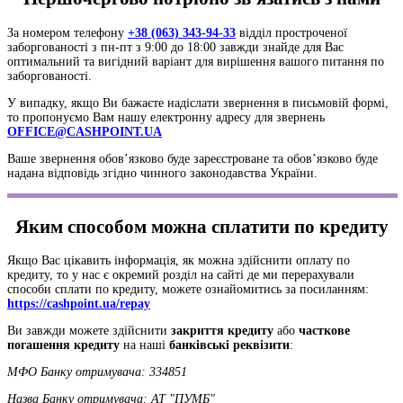
За номером телефону
+38 (063) 343-94-33
відділ простроченої
заборгованості з пн-пт з 9:00 до 18:00 завжди знайде для Вас
оптимальний та вигідний варіант для вирішення вашого питання по
заборгованості.
У випадку, якщо Ви бажаєте надіслати звернення в письмовій формі,
то пропонуємо Вам нашу електронну адресу для звернень
OFFICE@CASHPOINT.UA
Ваше звернення обов’язково буде зареєстроване та обов’язково буде
надана відповідь згідно чинного законодавства України.
Яким способом можна сплатити по кредиту
Якщо Вас цікавить інформація, як можна здійснити оплату по
кредиту, то у нас є окремий розділ на сайті де ми перерахували
способи сплати по кредиту, можете ознайомитись за посиланням:
https://cashpoint.ua/repay
Ви завжди можете здійснити
закриття кредиту
або
часткове
погашення кредиту
на наші
банківські реквізити
:
МФО Банку отримувача: 334851
Назва Банку отримувача: АТ "ПУМБ"