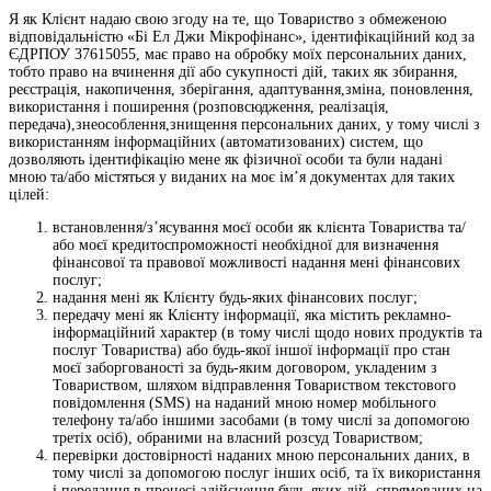
Я як Клієнт надаю свою згоду на те, що Товариство з обмеженою
відповідальністю «Бі Ел Джи Мікрофінанс», ідентифікаційний код за
ЄДРПОУ 37615055, має право на обробку моїх персональних даних,
тобто право на вчинення дії або сукупності дій, таких як збирання,
реєстрація, накопичення, зберігання, адаптування,зміна, поновлення,
використання і поширення (розповсюдження, реалізація,
передача),знеособлення,знищення персональних даних, у тому числі з
використанням інформаційних (автоматизованих) систем, що
дозволяють ідентифікацію мене як фізичної особи та були надані
мною та/або містяться у виданих на моє ім’я документах для таких
цілей:
встановлення/з’ясування моєї особи як клієнта Товариства та/
або моєї кредитоспроможності необхідної для визначення
фінансової та правової можливості надання мені фінансових
послуг;
надання мені як Клієнту будь-яких фінансових послуг;
передачу мені як Клієнту інформації, яка містить рекламно-
інформаційний характер (в тому числі щодо нових продуктів та
послуг Товариства) або будь-якої іншої інформації про стан
моєї заборгованості за будь-яким договором, укладеним з
Товариством, шляхом відправлення Товариством текстового
повідомлення (SMS) на наданий мною номер мобільного
телефону та/або іншими засобами (в тому числі за допомогою
третіх осіб), обраними на власний розсуд Товариством;
перевірки достовірності наданих мною персональних даних, в
тому числі за допомогою послуг інших осіб, та їх використання
і передання в процесі здійснення будь-яких дій, спрямованих на