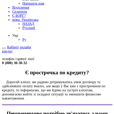
Напишіть нам
Відділення
Сплатити
Є БОРГ?
мова:
Українська
НАЗАД
Русский
Укр
Ру
Кабінет
онлайн
кредит
телефон гарячої лінії
0 (800) 30-30-32
Є прострочка по кредиту?
Дорогий клієнт, ми радимо дотримуватись умов договору та
здійснювати оплату вчасно, але якщо у Вас вже є прострочення по
кредиту, то інформуємо, що ми йдемо на зустріч клієнтам,
допомагаємо вийти зі складної ситуації та зменшити фінансове
навантаження.
Першочергово потрібно зв'язатись з нами