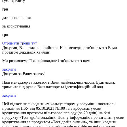
сума кредиту
грн
дата повернення
за користування
грн
Отримати гроші тут
Дякуємо, Ваша заявка прийнята. Наш менеджер зв'яжеться з Вами
протягом декількох хвилин.
Ми розглянемо її якнайшвидше і зв'яжемося з вами
закрити
Дякуємо за Вашу заявку!
Наш менеджер зв'яжеться з Вами найближчим часом. Будь ласка,
тримайте під рукою Ваш паспорт та ідентифікаційний код.
закрити
Цей віджет не є кредитним калькулятором у розумінні постанови
правління НБУ від 05.10.2021 №100 та відображає умови
кредитування протягом пільгового періоду (за 20 днів) на базі
продукту «Тест драйв онлайн». Повну інформацію про загальні умови
кредитування за продуктом «Тест драйв онлайн», та інші кредитні
продукти дивись у розділах «Інформація про фінансові послуги»,