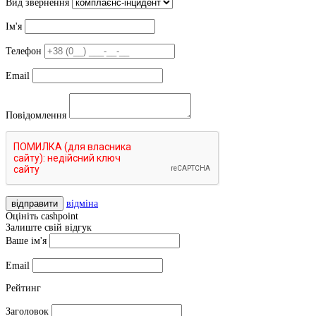
Вид звернення
Ім'я
Телефон
Email
Повідомлення
відправити
відміна
Оцініть cashpoint
Залиште свій відгук
Ваше ім'я
Email
Рейтинг
Заголовок