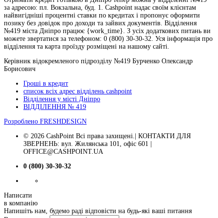
за адресою: пл. Вокзальна, буд. 1. Cashpoint надає своїм клієнтам
найвигідніші процентні ставки по кредитах і пропонує оформити
позику без довідок про доходи та зайвих документів. Відділення
№419 міста Дніпро працює {work_time}. З усіх додаткових питань ви
можете звертатися за телефоном: 0 (800) 30-30-32. Уся інформація про
відділення та карта проїзду розміщені на нашому сайті.
Керівник відокремленого підрозділу №419 Бурченко Олександр
Борисович
Гроші в кредит
список всіх адрес відділень cashpoint
Відділення у місті Дніпро
ВІДДІЛЕННЯ № 419
Розроблено
FRESHDESIGN
© 2026 CashPoint Всі права захищені.| КОНТАКТИ ДЛЯ
ЗВЕРНЕНЬ: вул. Жилянська 101, офіс 601 |
OFFICE@CASHPOINT.UA
0 (800) 30-30-32
Написати
в компанію
Напишіть нам, будемо раді відповісти на будь-які ваші питання