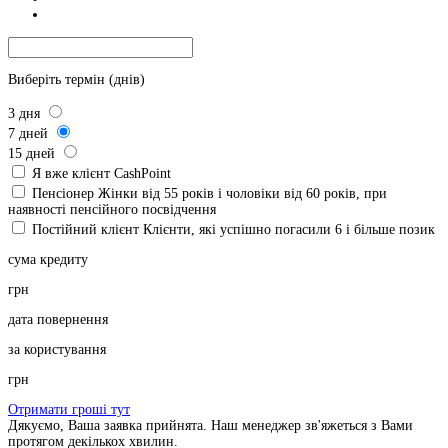
Виберіть термін (днів)
3
дня
7
дней
15
дней
Я вже клієнт CashPoint
Пенсіонер
Жінки від 55 років і чоловіки від 60 років, при
наявності пенсійного посвідчення
Постійний клієнт
Клієнти, які успішно погасили 6 і більше позик
сума кредиту
грн
дата повернення
за користування
грн
Отримати гроші тут
Дякуємо, Ваша заявка прийнята. Наш менеджер зв'яжеться з Вами
протягом декількох хвилин.