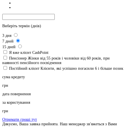
Виберіть термін (днів)
3
дня
7
дней
15
дней
Я вже клієнт CashPoint
Пенсіонер
Жінки від 55 років і чоловіки від 60 років, при
наявності пенсійного посвідчення
Постійний клієнт
Клієнти, які успішно погасили 6 і більше позик
сума кредиту
грн
дата повернення
за користування
грн
Отримати гроші тут
Дякуємо, Ваша заявка прийнята. Наш менеджер зв'яжеться з Вами