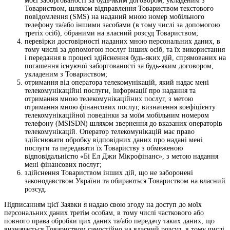
моєї заборгованості за будь-яким договором, укладеним з
Товариством, шляхом відправлення Товариством текстового
повідомлення (SMS) на наданий мною номер мобільного
телефону та/або іншими засобами (в тому числі за допомогою
третіх осіб), обраними на власний розсуд Товариством;
перевірки достовірності наданих мною персональних даних, в
тому числі за допомогою послуг інших осіб, та їх використання
і передання в процесі здійснення будь-яких дій, спрямованих на
погашення існуючої заборгованості за будь-яким договором,
укладеним з Товариством;
отримання від оператора телекомунікацій, який надає мені
телекомунікаційні послуги, інформації про надання та
отримання мною телекомунікаційних послуг, з метою
отримання мною фінансових послуг, визначення коефіцієнту
телекомунікаційної поведінки за моїм мобільним номером
телефону (MSISDN) шляхом звернення до вказаних операторів
телекомунікацій. Оператор телекомунікацій має право
здійснювати обробку відповідних даних про надані мені
послуги та передавати їх Товариству з обмеженою
відповідальністю «Бі Ел Джи Мікрофінанс», з метою надання
мені фінансових послуг;
здійснення Товариством інших дій, що не заборонені
законодавством України та обираються Товариством на власний
розсуд.
Підписанням цієї Заявки я надаю свою згоду на доступ до моїх
персональних даних третім особам, в тому числі часткового або
повного права обробки цих даних та/або передачу таких даних, що
визначається Товариством самостійно на власний розсуд, в тому числі