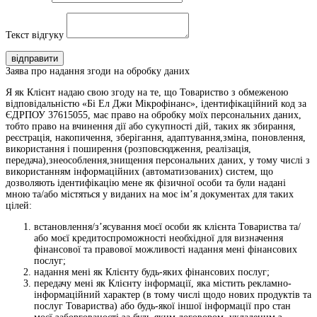
Текст відгуку
відправити
Заява про надання згоди на обробку даних
Я як Клієнт надаю свою згоду на те, що Товариство з обмеженою
відповідальністю «Бі Ел Джи Мікрофінанс», ідентифікаційний код за
ЄДРПОУ 37615055, має право на обробку моїх персональних даних,
тобто право на вчинення дії або сукупності дій, таких як збирання,
реєстрація, накопичення, зберігання, адаптування,зміна, поновлення,
використання і поширення (розповсюдження, реалізація,
передача),знеособлення,знищення персональних даних, у тому числі з
використанням інформаційних (автоматизованих) систем, що
дозволяють ідентифікацію мене як фізичної особи та були надані
мною та/або містяться у виданих на моє ім’я документах для таких
цілей:
встановлення/з’ясування моєї особи як клієнта Товариства та/
або моєї кредитоспроможності необхідної для визначення
фінансової та правової можливості надання мені фінансових
послуг;
надання мені як Клієнту будь-яких фінансових послуг;
передачу мені як Клієнту інформації, яка містить рекламно-
інформаційний характер (в тому числі щодо нових продуктів та
послуг Товариства) або будь-якої іншої інформації про стан