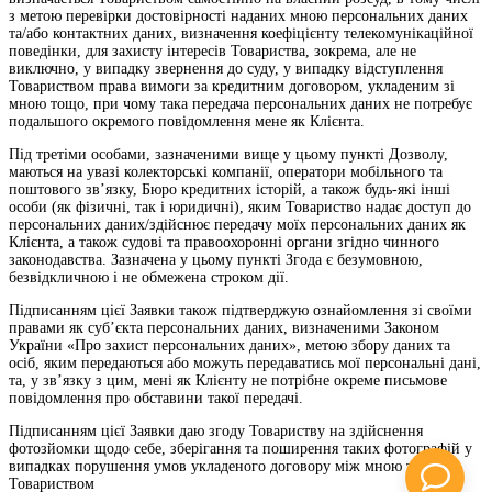
з метою перевірки достовірності наданих мною персональних даних
та/або контактних даних, визначення коефіцієнту телекомунікаційної
поведінки, для захисту інтересів Товариства, зокрема, але не
виключно, у випадку звернення до суду, у випадку відступлення
Товариством права вимоги за кредитним договором, укладеним зі
мною тощо, при чому така передача персональних даних не потребує
подальшого окремого повідомлення мене як Клієнта.
Під третіми особами, зазначеними вище у цьому пункті Дозволу,
маються на увазі колекторські компанії, оператори мобільного та
поштового зв’язку, Бюро кредитних історій, а також будь-які інші
особи (як фізичні, так і юридичні), яким Товариство надає доступ до
персональних даних/здійснює передачу моїх персональних даних як
Клієнта, а також судові та правоохоронні органи згідно чинного
законодавства. Зазначена у цьому пункті Згода є безумовною,
безвідкличною і не обмежена строком дії.
Підписанням цієї Заявки також підтверджую ознайомлення зі своїми
правами як суб’єкта персональних даних, визначеними Законом
України «Про захист персональних даних», метою збору даних та
осіб, яким передаються або можуть передаватись мої персональні дані,
та, у зв’язку з цим, мені як Клієнту не потрібне окреме письмове
повідомлення про обставини такої передачі.
Підписанням цієї Заявки даю згоду Товариству на здійснення
фотозйомки щодо себе, зберігання та поширення таких фотографій у
випадках порушення умов укладеного договору між мною та
Товариством