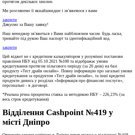
протягом декількох хвилин.
Ми розглянемо її якнайшвидше і зв'яжемося з вами
закрити
Дякуємо за Вашу заявку!
Наш менеджер зв'яжеться з Вами найближчим часом. Будь ласка,
тримайте під рукою Ваш паспорт та ідентифікаційний код.
закрити
Цей віджет не є кредитним калькулятором у розумінні постанови
правління НБУ від 05.10.2021 №100 та відображає умови
кредитування протягом пільгового періоду (за 20 днів) на базі
продукту «Тест драйв онлайн». Повну інформацію про загальні умови
кредитування за продуктом «Тест драйв онлайн», та інші кредитні
продукти дивись у розділах «Інформація про фінансові послуги»,
персональні - в договорі.
*Реальна річна процентна ставка за методикою НБУ –
226,23
% (за
весь строк кредитування)
Відділення Cashpoint №419 у
місті Дніпро
Отримати кредит готівкою в Дніпро тепер можна у відділенні №419