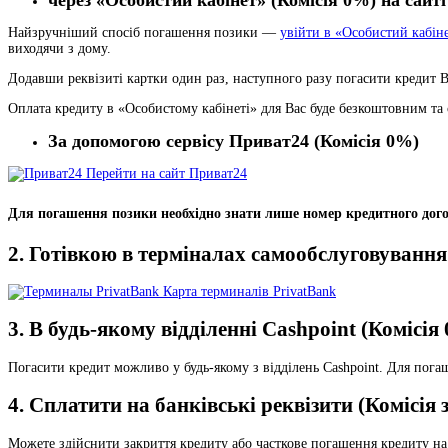
Найзручніший спосіб погашення позики —
увійти в «Особистий кабін
виходячи з дому.
Додавши реквізиті картки один раз, наступного разу погасити кредит В
Оплата кредиту в «Особистому кабінеті» для Вас буде безкоштовним та
За допомогою сервісу Приват24
(Комісія 0%)
Перейти на сайт Приват24
Для погашення позики необхідно знати лише номер кредитного дого
2. Готівкою в терміналах самообслуговуванн
Карта терминалів PrivatBank
3. В будь-якому відділенні Cashpoint
(Комісія
Погасити кредит можливо у будь-якому з відділень Cashpoint. Для пог
4.
Сплатити на банківські реквізити (Комісія
Можете здійснити закриття кредиту або часткове погашення кредиту на 