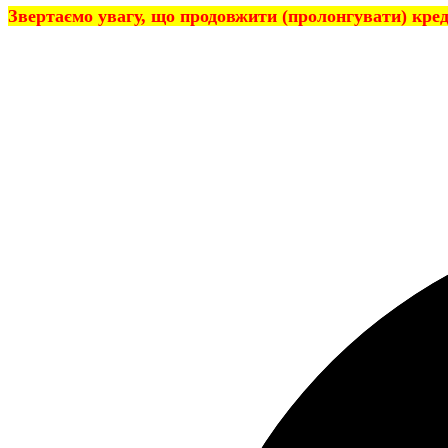
Звертаємо увагу, що продовжити (пролонгувати) кре