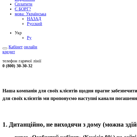
Сплатити
Є БОРГ?
мова:
Українська
НАЗАД
Русский
Укр
Ру
Кабінет
онлайн
кредит
телефон гарячої лінії
0 (800) 30-30-32
Наша компанія для своїх клієнтів щодня прагне забезпечити
для своїх клієнтів ми пропонуємо наступні канали погашення
1. Дитанційно, не виходячи з дому
(можна здій
через «Особистий кабінет»
(Комісія 0%) на сайт