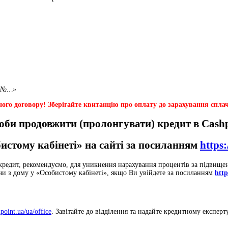
у №…»
ого договору! Зберігайте квитанцію про оплату до зарахування сплач
оби продовжити (пролонгувати) кредит в Cashp
истому кабінеті» на сайті за посиланням
https:
 кредит, рекомендуємо, для уникнення нарахування процентів за підвищ
чи з дому у «Особистому кабінеті», якщо Ви увійдете за посиланням
http
hpoint.ua/ua/office
. Завітайте до відділення та надайте кредитному експерт