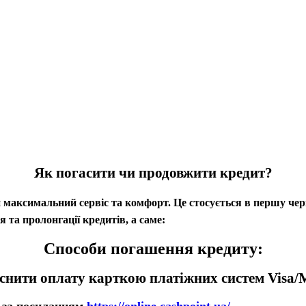
Як погасити чи продовжити кредит?
 максимальний сервіс та комфорт. Це стосується в першу черг
 та пролонгації кредитів, а саме:
Способи погашення кредиту
:
снити оплату карткою платіжних систем Visa/M
і за посиланням
https://online.cashpoint.ua/