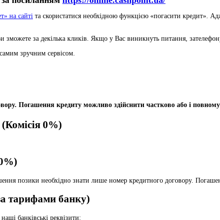
ет
»
на сайті
та скористатися необхідною функцією «погасити кредит». Адж
и зможете за декілька кликів. Якщо у Вас виникнуть питання, зателефон
 самим зручним сервісом.
вору. Погашення кредиту можливо здійснити частково або і повному
я
(Комісія 0%)
 0%)
ашення позики необхідно знати лише номер кредитного договору. Погашен
 за тарифами банку)
наші банківські реквізити: