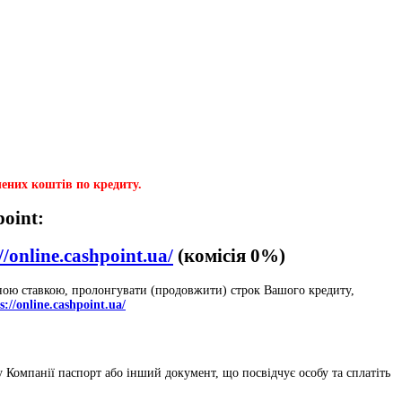
ених коштів по кредиту.
oint:
//online.cashpoint.ua/
(комісія 0%)
еною ставкою, пролонгувати (продовжити) строк Вашого кредиту,
s://online.cashpoint.ua/
у Компанії паспорт або інший документ, що посвідчує особу та сплатіть