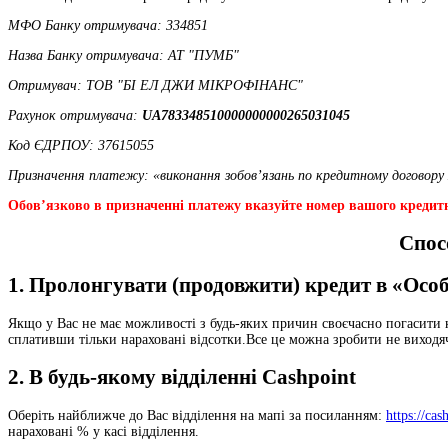
МФО Банку отримувача: 334851
Назва Банку отримувача: АТ "ПУМБ"
Отримувач: ТОВ "БІ ЕЛ ДЖИ МІКРОФІНАНС"
Рахунок отримувача:
UA783348510000000000265031045
Код ЄДРПОУ: 37615055
Призначення платежу: «виконання зобов’язань по кредитному договор
Обов’язково в призначенні платежу вказуйте номер вашого кредитн
Спос
1. Пролонгувати (продовжити) кредит в
«Особ
Якщо у Вас не має можливості з будь-яких причин своєчасно погасити
сплативши тільки нараховані відсотки.Все це можна зробити не виходя
2. В будь-якому відділенні Cashpoint
Оберіть найближче до Вас відділення на мапі за посиланням:
https://cas
нараховані % у касі відділення.