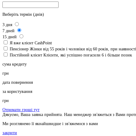
Виберіть термін (днів)
3
дня
7
дней
15
дней
Я вже клієнт CashPoint
Пенсіонер
Жінки від 55 років і чоловіки від 60 років, при наявнос
Постійний клієнт
Клієнти, які успішно погасили 6 і більше позик
сума кредиту
грн
дата повернення
за користування
грн
Отримати гроші тут
Дякуємо, Ваша заявка прийнята. Наш менеджер зв'яжеться з Вами прот
Ми розглянемо її якнайшвидше і зв'яжемося з вами
закрити