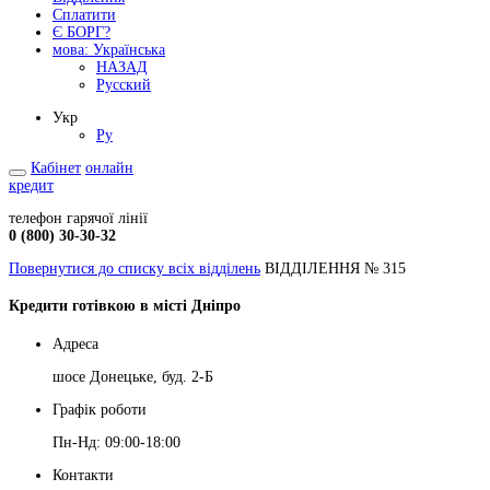
Сплатити
Є БОРГ?
мова:
Українська
НАЗАД
Русский
Укр
Ру
Кабінет
онлайн
кредит
телефон гарячої лінії
0 (800) 30-30-32
Повернутися до списку всіх відділень
ВІДДІЛЕННЯ № 315
Кредити готівкою в місті Дніпро
Адреса
шосе Донецьке, буд. 2-Б
Графік роботи
Пн-Нд: 09:00-18:00
Контакти