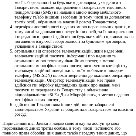
моєї заборгованості за будь-яким договором, укладеним з
Товариством, шляхом відправлення Товариством текстового
повідомлення (SMS) на наданий мною номер мобільного
телефону та/або іншими засобами (в тому числі за допомогою
третіх осіб), обраними на власний розсуд Товариством;
перевірки достовірності наданих мною персональних даних, в
тому числі за допомогою послуг інших осіб, та їх використання
і передання в процесі здійснення будь-яких дій, спрямованих на
погашення існуючої заборгованості за будь-яким договором,
укладеним з Товариством;
отримання від оператора телекомунікацій, який надає мені
телекомунікаційні послуги, інформації про надання та
отримання мною телекомунікаційних послуг, з метою
отримання мною фінансових послуг, визначення коефіцієнту
телекомунікаційної поведінки за моїм мобільним номером
телефону (MSISDN) шляхом звернення до вказаних операторів
телекомунікацій. Оператор телекомунікацій має право
здійснювати обробку відповідних даних про надані мені
послуги та передавати їх Товариству з обмеженою
відповідальністю «Бі Ел Джи Мікрофінанс», з метою надання
мені фінансових послуг;
здійснення Товариством інших дій, що не заборонені
законодавством України та обираються Товариством на власний
розсуд.
Підписанням цієї Заявки я надаю свою згоду на доступ до моїх
персональних даних третім особам, в тому числі часткового або
повного права обробки цих даних та/або передачу таких даних, що