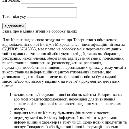
Заголовок
Текст відгуку
відправити
Заява про надання згоди на обробку даних
Я як Клієнт надаю свою згоду на те, що Товариство з обмеженою
відповідальністю «Бі Ел Джи Мікрофінанс», ідентифікаційний код за
ЄДРПОУ 37615055, має право на обробку моїх персональних даних,
тобто право на вчинення дії або сукупності дій, таких як збирання,
реєстрація, накопичення, зберігання, адаптування,зміна, поновлення,
використання і поширення (розповсюдження, реалізація,
передача),знеособлення,знищення персональних даних, у тому числі з
використанням інформаційних (автоматизованих) систем, що
дозволяють ідентифікацію мене як фізичної особи та були надані
мною та/або містяться у виданих на моє ім’я документах для таких
цілей:
встановлення/з’ясування моєї особи як клієнта Товариства та/
або моєї кредитоспроможності необхідної для визначення
фінансової та правової можливості надання мені фінансових
послуг;
надання мені як Клієнту будь-яких фінансових послуг;
передачу мені як Клієнту інформації, яка містить рекламно-
інформаційний характер (в тому числі щодо нових продуктів та
послуг Товариства) або будь-якої іншої інформації про стан