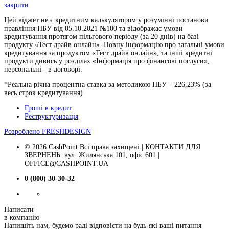
закрити
Цей віджет не є кредитним калькулятором у розумінні постанови
правління НБУ від 05.10.2021 №100 та відображає умови
кредитування протягом пільгового періоду (за 20 днів) на базі
продукту «Тест драйв онлайн». Повну інформацію про загальні умови
кредитування за продуктом «Тест драйв онлайн», та інші кредитні
продукти дивись у розділах «Інформація про фінансові послуги»,
персональні - в договорі.
*Реальна річна процентна ставка за методикою НБУ –
226,23
% (за
весь строк кредитування)
Гроші в кредит
Реструктуризація
Розроблено
FRESHDESIGN
© 2026 CashPoint Всі права захищені.| КОНТАКТИ ДЛЯ
ЗВЕРНЕНЬ: вул. Жилянська 101, офіс 601 |
OFFICE@CASHPOINT.UA
0 (800) 30-30-32
Написати
в компанію
Напишіть нам, будемо раді відповісти на будь-які ваші питання