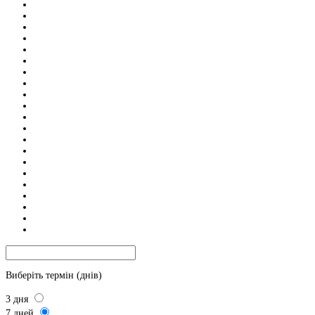
Виберіть термін (днів)
3
дня
7
дней