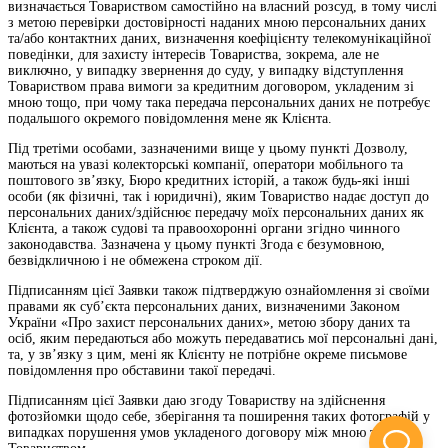
визначається Товариством самостійно на власний розсуд, в тому числі
з метою перевірки достовірності наданих мною персональних даних
та/або контактних даних, визначення коефіцієнту телекомунікаційної
поведінки, для захисту інтересів Товариства, зокрема, але не
виключно, у випадку звернення до суду, у випадку відступлення
Товариством права вимоги за кредитним договором, укладеним зі
мною тощо, при чому така передача персональних даних не потребує
подальшого окремого повідомлення мене як Клієнта.
Під третіми особами, зазначеними вище у цьому пункті Дозволу,
маються на увазі колекторські компанії, оператори мобільного та
поштового зв’язку, Бюро кредитних історій, а також будь-які інші
особи (як фізичні, так і юридичні), яким Товариство надає доступ до
персональних даних/здійснює передачу моїх персональних даних як
Клієнта, а також судові та правоохоронні органи згідно чинного
законодавства. Зазначена у цьому пункті Згода є безумовною,
безвідкличною і не обмежена строком дії.
Підписанням цієї Заявки також підтверджую ознайомлення зі своїми
правами як суб’єкта персональних даних, визначеними Законом
України «Про захист персональних даних», метою збору даних та
осіб, яким передаються або можуть передаватись мої персональні дані,
та, у зв’язку з цим, мені як Клієнту не потрібне окреме письмове
повідомлення про обставини такої передачі.
Підписанням цієї Заявки даю згоду Товариству на здійснення
фотозйомки щодо себе, зберігання та поширення таких фотографій у
випадках порушення умов укладеного договору між мною та