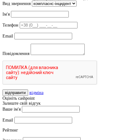
Вид звернення
Ім'я
Телефон
Email
Повідомлення
відправити
відміна
Оцініть cashpoint
Залиште свій відгук
Ваше ім'я
Email
Рейтинг