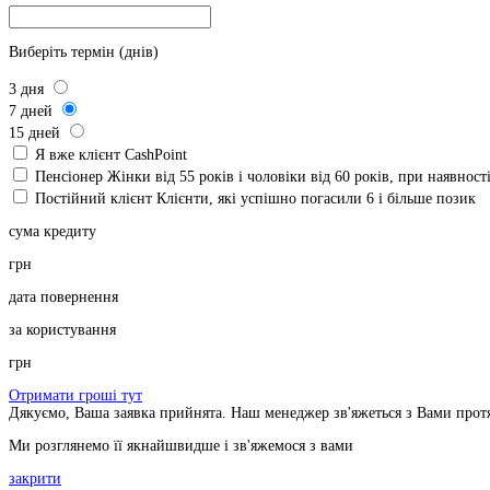
Виберіть термін (днів)
3
дня
7
дней
15
дней
Я вже клієнт CashPoint
Пенсіонер
Жінки від 55 років і чоловіки від 60 років, при наявнос
Постійний клієнт
Клієнти, які успішно погасили 6 і більше позик
сума кредиту
грн
дата повернення
за користування
грн
Отримати гроші тут
Дякуємо, Ваша заявка прийнята. Наш менеджер зв'яжеться з Вами прот
Ми розглянемо її якнайшвидше і зв'яжемося з вами
закрити