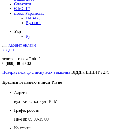
Сплатити
Є БОРГ?
мова:
Українська
НАЗАД
Русский
Укр
Ру
Кабінет
онлайн
кредит
телефон гарячої лінії
0 (800) 30-30-32
Повернутися до списку всіх відділень
ВІДДІЛЕННЯ № 279
Кредити готівкою в місті Рівне
Адреса
вул. Київська, буд. 40-М
Графік роботи
Пн-Нд: 09:00-19:00
Контакти