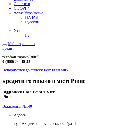
Сплатити
Є БОРГ?
мова:
Українська
НАЗАД
Русский
Укр
Ру
Кабінет
онлайн
кредит
телефон гарячої лінії
0 (800) 30-30-32
Повернутися до списку всіх відділень
кредити готівкою в місті Рівне
Відділення Cash Point в місті
Рівне
Відділення №140
Адреса
вул. Академіка Грушевського, буд. 1