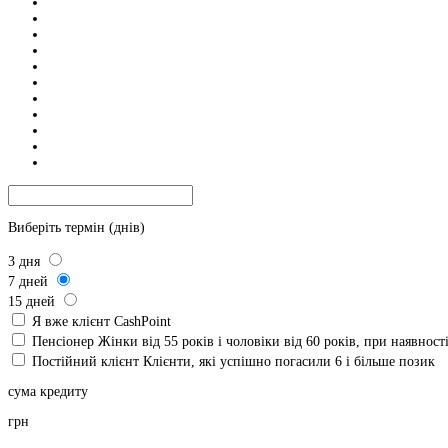
Виберіть термін (днів)
3
дня
7
дней
15
дней
Я вже клієнт CashPoint
Пенсіонер
Жінки від 55 років і чоловіки від 60 років, при наявнос
Постійний клієнт
Клієнти, які успішно погасили 6 і більше позик
сума кредиту
грн