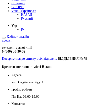
Сплатити
Є БОРГ?
мова:
Українська
НАЗАД
Русский
Укр
Ру
Кабінет
онлайн
кредит
телефон гарячої лінії
0 (800) 30-30-32
Повернутися до списку всіх відділень
ВІДДІЛЕННЯ № 78
Кредити готівкою в місті Ніжин
Адреса
вул. Овдіївська, буд. 1
Графік роботи
Пн-Нд: 09:00-19:00
Контакти