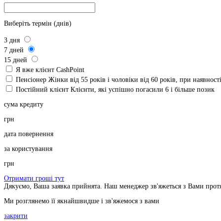
Виберіть термін (днів)
3
дня
7
дней
15
дней
Я вже клієнт CashPoint
Пенсіонер
Жінки від 55 років і чоловіки від 60 років, при наявнос
Постійний клієнт
Клієнти, які успішно погасили 6 і більше позик
сума кредиту
грн
дата повернення
за користування
грн
Отримати гроші тут
Дякуємо, Ваша заявка прийнята. Наш менеджер зв'яжеться з Вами прот
Ми розглянемо її якнайшвидше і зв'яжемося з вами
закрити