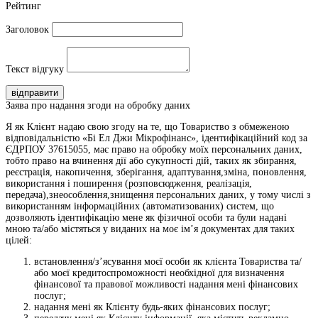
Рейтинг
Заголовок
Текст відгуку
відправити
Заява про надання згоди на обробку даних
Я як Клієнт надаю свою згоду на те, що Товариство з обмеженою
відповідальністю «Бі Ел Джи Мікрофінанс», ідентифікаційний код за
ЄДРПОУ 37615055, має право на обробку моїх персональних даних,
тобто право на вчинення дії або сукупності дій, таких як збирання,
реєстрація, накопичення, зберігання, адаптування,зміна, поновлення,
використання і поширення (розповсюдження, реалізація,
передача),знеособлення,знищення персональних даних, у тому числі з
використанням інформаційних (автоматизованих) систем, що
дозволяють ідентифікацію мене як фізичної особи та були надані
мною та/або містяться у виданих на моє ім’я документах для таких
цілей:
встановлення/з’ясування моєї особи як клієнта Товариства та/
або моєї кредитоспроможності необхідної для визначення
фінансової та правової можливості надання мені фінансових
послуг;
надання мені як Клієнту будь-яких фінансових послуг;