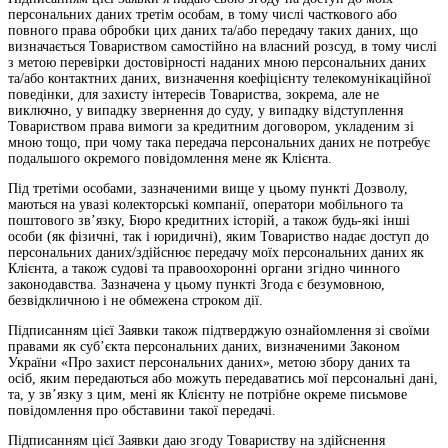
персональних даних третім особам, в тому числі часткового або
повного права обробки цих даних та/або передачу таких даних, що
визначається Товариством самостійно на власний розсуд, в тому числі
з метою перевірки достовірності наданих мною персональних даних
та/або контактних даних, визначення коефіцієнту телекомунікаційної
поведінки, для захисту інтересів Товариства, зокрема, але не
виключно, у випадку звернення до суду, у випадку відступлення
Товариством права вимоги за кредитним договором, укладеним зі
мною тощо, при чому така передача персональних даних не потребує
подальшого окремого повідомлення мене як Клієнта.
Під третіми особами, зазначеними вище у цьому пункті Дозволу,
маються на увазі колекторські компанії, оператори мобільного та
поштового зв’язку, Бюро кредитних історій, а також будь-які інші
особи (як фізичні, так і юридичні), яким Товариство надає доступ до
персональних даних/здійснює передачу моїх персональних даних як
Клієнта, а також судові та правоохоронні органи згідно чинного
законодавства. Зазначена у цьому пункті Згода є безумовною,
безвідкличною і не обмежена строком дії.
Підписанням цієї Заявки також підтверджую ознайомлення зі своїми
правами як суб’єкта персональних даних, визначеними Законом
України «Про захист персональних даних», метою збору даних та
осіб, яким передаються або можуть передаватись мої персональні дані,
та, у зв’язку з цим, мені як Клієнту не потрібне окреме письмове
повідомлення про обставини такої передачі.
Підписанням цієї Заявки даю згоду Товариству на здійснення