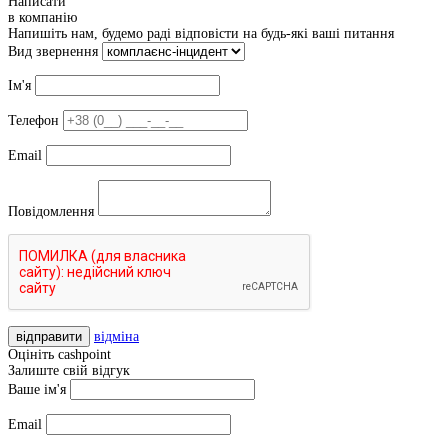
Написати
в компанію
Напишіть нам, будемо раді відповісти на будь-які ваші питання
Вид звернення
Ім'я
Телефон
Email
Повідомлення
відправити
відміна
Оцініть cashpoint
Залиште свій відгук
Ваше ім'я
Email