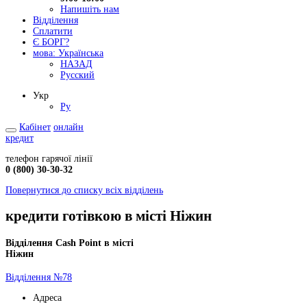
Напишіть нам
Відділення
Сплатити
Є БОРГ?
мова:
Українська
НАЗАД
Русский
Укр
Ру
Кабінет
онлайн
кредит
телефон гарячої лінії
0 (800) 30-30-32
Повернутися до списку всіх відділень
кредити готівкою в місті Ніжин
Відділення Cash Point в місті
Ніжин
Відділення №78
Адреса