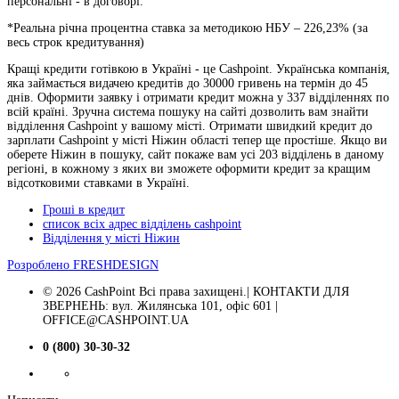
персональні - в договорі.
*Реальна річна процентна ставка за методикою НБУ –
226,23
% (за
весь строк кредитування)
Кращі кредити готівкою в Україні - це Cashpoint. Українська компанія,
яка займається видачею кредитів до 30000 гривень на термін до 45
днів. Оформити заявку і отримати кредит можна у 337 відділеннях по
всій країні. Зручна система пошуку на сайті дозволить вам знайти
відділення Cashpoint у вашому місті. Отримати швидкий кредит до
зарплати Cashpoint у місті Ніжин області тепер ще простіше. Якщо ви
оберете Ніжин в пошуку, сайт покаже вам усі 203 відділень в даному
регіоні, в кожному з яких ви зможете оформити кредит за кращим
відсотковими ставками в Україні.
Гроші в кредит
список всіх адрес відділень cashpoint
Відділення у місті Ніжин
Розроблено
FRESHDESIGN
© 2026 CashPoint Всі права захищені.| КОНТАКТИ ДЛЯ
ЗВЕРНЕНЬ: вул. Жилянська 101, офіс 601 |
OFFICE@CASHPOINT.UA
0 (800) 30-30-32