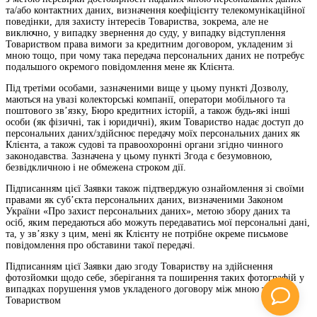
та/або контактних даних, визначення коефіцієнту телекомунікаційної
поведінки, для захисту інтересів Товариства, зокрема, але не
виключно, у випадку звернення до суду, у випадку відступлення
Товариством права вимоги за кредитним договором, укладеним зі
мною тощо, при чому така передача персональних даних не потребує
подальшого окремого повідомлення мене як Клієнта.
Під третіми особами, зазначеними вище у цьому пункті Дозволу,
маються на увазі колекторські компанії, оператори мобільного та
поштового зв’язку, Бюро кредитних історій, а також будь-які інші
особи (як фізичні, так і юридичні), яким Товариство надає доступ до
персональних даних/здійснює передачу моїх персональних даних як
Клієнта, а також судові та правоохоронні органи згідно чинного
законодавства. Зазначена у цьому пункті Згода є безумовною,
безвідкличною і не обмежена строком дії.
Підписанням цієї Заявки також підтверджую ознайомлення зі своїми
правами як суб’єкта персональних даних, визначеними Законом
України «Про захист персональних даних», метою збору даних та
осіб, яким передаються або можуть передаватись мої персональні дані,
та, у зв’язку з цим, мені як Клієнту не потрібне окреме письмове
повідомлення про обставини такої передачі.
Підписанням цієї Заявки даю згоду Товариству на здійснення
фотозйомки щодо себе, зберігання та поширення таких фотографій у
випадках порушення умов укладеного договору між мною та
Товариством