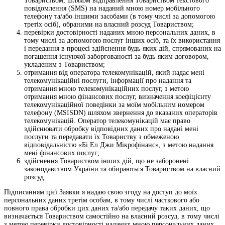
Товариством, шляхом відправлення Товариством текстового
повідомлення (SMS) на наданий мною номер мобільного
телефону та/або іншими засобами (в тому числі за допомогою
третіх осіб), обраними на власний розсуд Товариством;
перевірки достовірності наданих мною персональних даних, в
тому числі за допомогою послуг інших осіб, та їх використання
і передання в процесі здійснення будь-яких дій, спрямованих на
погашення існуючої заборгованості за будь-яким договором,
укладеним з Товариством;
отримання від оператора телекомунікацій, який надає мені
телекомунікаційні послуги, інформації про надання та
отримання мною телекомунікаційних послуг, з метою
отримання мною фінансових послуг, визначення коефіцієнту
телекомунікаційної поведінки за моїм мобільним номером
телефону (MSISDN) шляхом звернення до вказаних операторів
телекомунікацій. Оператор телекомунікацій має право
здійснювати обробку відповідних даних про надані мені
послуги та передавати їх Товариству з обмеженою
відповідальністю «Бі Ел Джи Мікрофінанс», з метою надання
мені фінансових послуг;
здійснення Товариством інших дій, що не заборонені
законодавством України та обираються Товариством на власний
розсуд.
Підписанням цієї Заявки я надаю свою згоду на доступ до моїх
персональних даних третім особам, в тому числі часткового або
повного права обробки цих даних та/або передачу таких даних, що
визначається Товариством самостійно на власний розсуд, в тому числі
з метою перевірки достовірності наданих мною персональних даних