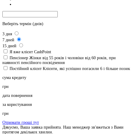
Виберіть термін (днів)
3
дня
7
дней
15
дней
Я вже клієнт CashPoint
Пенсіонер
Жінки від 55 років і чоловіки від 60 років, при
наявності пенсійного посвідчення
Постійний клієнт
Клієнти, які успішно погасили 6 і більше позик
сума кредиту
грн
дата повернення
за користування
грн
Отримати гроші тут
Дякуємо, Ваша заявка прийнята. Наш менеджер зв'яжеться з Вами
протягом декількох хвилин.