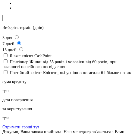
Виберіть термін (днів)
3
дня
7
дней
15
дней
Я вже клієнт CashPoint
Пенсіонер
Жінки від 55 років і чоловіки від 60 років, при
наявності пенсійного посвідчення
Постійний клієнт
Клієнти, які успішно погасили 6 і більше позик
сума кредиту
грн
дата повернення
за користування
грн
Отримати гроші тут
Дякуємо, Ваша заявка прийнята. Наш менеджер зв'яжеться з Вами