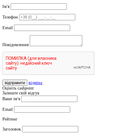
Ім'я
Телефон
Email
Повідомлення
відправити
відміна
Оцініть cashpoint
Залиште свій відгук
Ваше ім'я
Email
Рейтинг
Заголовок