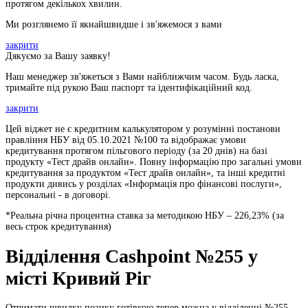
протягом декількох хвилин.
Ми розглянемо її якнайшвидше і зв'яжемося з вами
закрити
Дякуємо за Вашу заявку!
Наш менеджер зв'яжеться з Вами найближчим часом. Будь ласка,
тримайте під рукою Ваш паспорт та ідентифікаційний код.
закрити
Цей віджет не є кредитним калькулятором у розумінні постанови
правління НБУ від 05.10.2021 №100 та відображає умови
кредитування протягом пільгового періоду (за 20 днів) на базі
продукту «Тест драйв онлайн». Повну інформацію про загальні умови
кредитування за продуктом «Тест драйв онлайн», та інші кредитні
продукти дивись у розділах «Інформація про фінансові послуги»,
персональні - в договорі.
*Реальна річна процентна ставка за методикою НБУ –
226,23
% (за
весь строк кредитування)
Відділення Cashpoint №255 у
місті Кривий Ріг
Отримати швидку позику готівкою тепер можна у відділенні №255