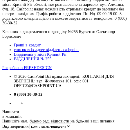
міста Кривий Ріг області, яке розташоване за адресою: вул. Алмазна,
буд. 18. Cashpoint надає можливість отримати кредит до зарплати без
перерв і вихідних. Графік роботи відділення: Пн-Нд: 09:00-19:00. За
додатковою консультацією ви можете звертатися за телефоном: 0 (800)
30-30-32.
Керівник відокремленого підрозділу №255 Бурченко Олександр
Борисович
Гроші в кредит
список всіх адрес відділень cashpoint
Відділення у місті Кривий Ріг
ВІДДІЛЕННЯ № 255
Розроблено
FRESHDESIGN
© 2026 CashPoint Всі права захищені.| КОНТАКТИ ДЛЯ
ЗВЕРНЕНЬ: вул. Жилянська 101, офіс 601 |
OFFICE@CASHPOINT.UA
0 (800) 30-30-32
Написати
в компанію
Напишіть нам, будемо раді відповісти на будь-які ваші питання
Вид звернення