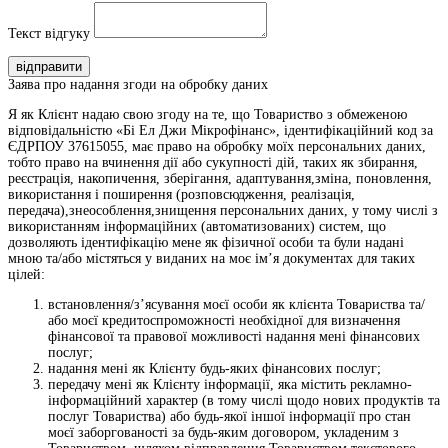
Текст відгуку
відправити
Заява про надання згоди на обробку даних
Я як Клієнт надаю свою згоду на те, що Товариство з обмеженою
відповідальністю «Бі Ел Джи Мікрофінанс», ідентифікаційний код за
ЄДРПОУ 37615055, має право на обробку моїх персональних даних,
тобто право на вчинення дії або сукупності дій, таких як збирання,
реєстрація, накопичення, зберігання, адаптування,зміна, поновлення,
використання і поширення (розповсюдження, реалізація,
передача),знеособлення,знищення персональних даних, у тому числі з
використанням інформаційних (автоматизованих) систем, що
дозволяють ідентифікацію мене як фізичної особи та були надані
мною та/або містяться у виданих на моє ім’я документах для таких
цілей:
встановлення/з’ясування моєї особи як клієнта Товариства та/
або моєї кредитоспроможності необхідної для визначення
фінансової та правової можливості надання мені фінансових
послуг;
надання мені як Клієнту будь-яких фінансових послуг;
передачу мені як Клієнту інформації, яка містить рекламно-
інформаційний характер (в тому числі щодо нових продуктів та
послуг Товариства) або будь-якої іншої інформації про стан
моєї заборгованості за будь-яким договором, укладеним з