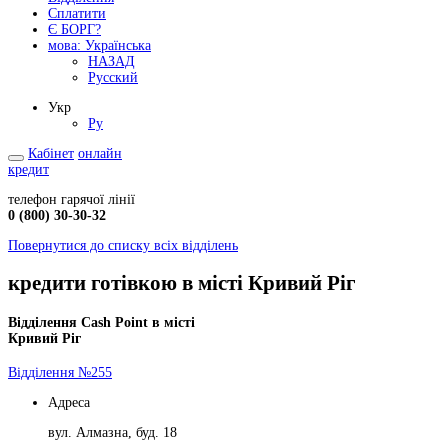
Сплатити
Є БОРГ?
мова:
Українська
НАЗАД
Русский
Укр
Ру
Кабінет
онлайн
кредит
телефон гарячої лінії
0 (800) 30-30-32
Повернутися до списку всіх відділень
кредити готівкою в місті Кривий Ріг
Відділення Cash Point в місті
Кривий Ріг
Відділення №255
Адреса
вул. Алмазна, буд. 18