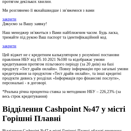
протягом декількох хвилин.
Ми розглянемо її якнайшвидше і зв'яжемося з вами
закрити
Дякуємо за Вашу заявку!
Наш менеджер зв'яжеться з Вами найближчим часом. Будь ласка,
тримайте під рукою Ваш паспорт та ідентифікаційний код.
закрити
Цей віджет не є кредитним калькулятором у розумінні постанови
правління НБУ від 05.10.2021 №100 та відображає умови
кредитування протягом пільгового періоду (за 20 днів) на базі
продукту «Тест драйв онлайн». Повну інформацію про загальні умови
кредитування за продуктом «Тест драйв онлайн», та інші кредитні
продукти дивись у розділах «Інформація про фінансові послуги»,
персональні - в договорі.
*Реальна річна процентна ставка за методикою НБУ –
226,23
% (за
весь строк кредитування)
Відділення Cashpoint №47 у місті
Горішні Плавні
Відділення Cashpoint №47 в місті Горішні Плавні області пропонує