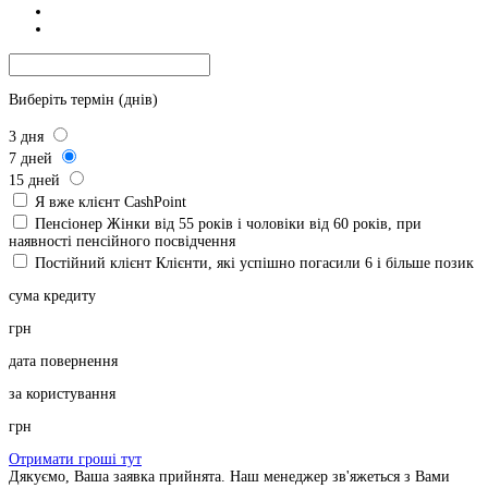
Виберіть термін (днів)
3
дня
7
дней
15
дней
Я вже клієнт CashPoint
Пенсіонер
Жінки від 55 років і чоловіки від 60 років, при
наявності пенсійного посвідчення
Постійний клієнт
Клієнти, які успішно погасили 6 і більше позик
сума кредиту
грн
дата повернення
за користування
грн
Отримати гроші тут
Дякуємо, Ваша заявка прийнята. Наш менеджер зв'яжеться з Вами