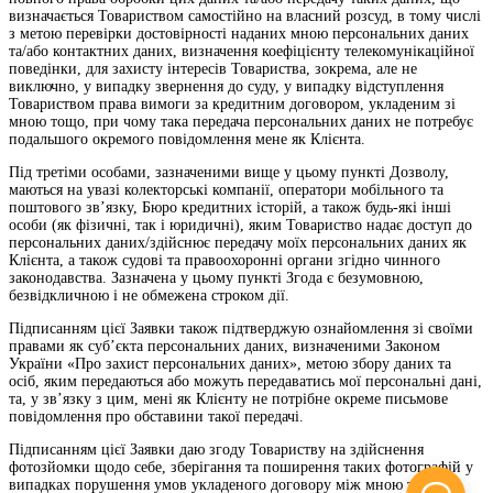
визначається Товариством самостійно на власний розсуд, в тому числі
з метою перевірки достовірності наданих мною персональних даних
та/або контактних даних, визначення коефіцієнту телекомунікаційної
поведінки, для захисту інтересів Товариства, зокрема, але не
виключно, у випадку звернення до суду, у випадку відступлення
Товариством права вимоги за кредитним договором, укладеним зі
мною тощо, при чому така передача персональних даних не потребує
подальшого окремого повідомлення мене як Клієнта.
Під третіми особами, зазначеними вище у цьому пункті Дозволу,
маються на увазі колекторські компанії, оператори мобільного та
поштового зв’язку, Бюро кредитних історій, а також будь-які інші
особи (як фізичні, так і юридичні), яким Товариство надає доступ до
персональних даних/здійснює передачу моїх персональних даних як
Клієнта, а також судові та правоохоронні органи згідно чинного
законодавства. Зазначена у цьому пункті Згода є безумовною,
безвідкличною і не обмежена строком дії.
Підписанням цієї Заявки також підтверджую ознайомлення зі своїми
правами як суб’єкта персональних даних, визначеними Законом
України «Про захист персональних даних», метою збору даних та
осіб, яким передаються або можуть передаватись мої персональні дані,
та, у зв’язку з цим, мені як Клієнту не потрібне окреме письмове
повідомлення про обставини такої передачі.
Підписанням цієї Заявки даю згоду Товариству на здійснення
фотозйомки щодо себе, зберігання та поширення таких фотографій у
випадках порушення умов укладеного договору між мною та