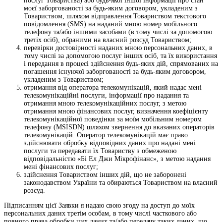
послуг Товариства) або будь-якої іншої інформації про стан
моєї заборгованості за будь-яким договором, укладеним з
Товариством, шляхом відправлення Товариством текстового
повідомлення (SMS) на наданий мною номер мобільного
телефону та/або іншими засобами (в тому числі за допомогою
третіх осіб), обраними на власний розсуд Товариством;
перевірки достовірності наданих мною персональних даних, в
тому числі за допомогою послуг інших осіб, та їх використання
і передання в процесі здійснення будь-яких дій, спрямованих на
погашення існуючої заборгованості за будь-яким договором,
укладеним з Товариством;
отримання від оператора телекомунікацій, який надає мені
телекомунікаційні послуги, інформації про надання та
отримання мною телекомунікаційних послуг, з метою
отримання мною фінансових послуг, визначення коефіцієнту
телекомунікаційної поведінки за моїм мобільним номером
телефону (MSISDN) шляхом звернення до вказаних операторів
телекомунікацій. Оператор телекомунікацій має право
здійснювати обробку відповідних даних про надані мені
послуги та передавати їх Товариству з обмеженою
відповідальністю «Бі Ел Джи Мікрофінанс», з метою надання
мені фінансових послуг;
здійснення Товариством інших дій, що не заборонені
законодавством України та обираються Товариством на власний
розсуд.
Підписанням цієї Заявки я надаю свою згоду на доступ до моїх
персональних даних третім особам, в тому числі часткового або
повного права обробки цих даних та/або передачу таких даних, що