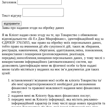
Заголовок
Текст відгуку
відправити
Заява про надання згоди на обробку даних
Я як Клієнт надаю свою згоду на те, що Товариство з обмеженою
відповідальністю «Бі Ел Джи Мікрофінанс», ідентифікаційний код за
ЄДРПОУ 37615055, має право на обробку моїх персональних даних,
тобто право на вчинення дії або сукупності дій, таких як збирання,
реєстрація, накопичення, зберігання, адаптування,зміна, поновлення,
використання і поширення (розповсюдження, реалізація,
передача),знеособлення,знищення персональних даних, у тому числі з
використанням інформаційних (автоматизованих) систем, що
дозволяють ідентифікацію мене як фізичної особи та були надані
мною та/або містяться у виданих на моє ім’я документах для таких
цілей:
встановлення/з’ясування моєї особи як клієнта Товариства та/
або моєї кредитоспроможності необхідної для визначення
фінансової та правової можливості надання мені фінансових
послуг;
надання мені як Клієнту будь-яких фінансових послуг;
передачу мені як Клієнту інформації, яка містить рекламно-
інформаційний характер (в тому числі щодо нових продуктів та