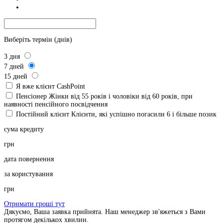
Виберіть термін (днів)
3
дня
7
дней
15
дней
Я вже клієнт CashPoint
Пенсіонер
Жінки від 55 років і чоловіки від 60 років, при
наявності пенсійного посвідчення
Постійний клієнт
Клієнти, які успішно погасили 6 і більше позик
сума кредиту
грн
дата повернення
за користування
грн
Отримати гроші тут
Дякуємо, Ваша заявка прийнята. Наш менеджер зв'яжеться з Вами
протягом декількох хвилин.