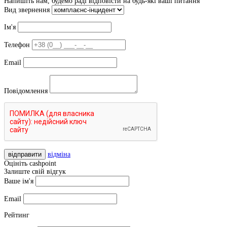
Напишіть нам, будемо раді відповісти на будь-які ваші питання
Вид звернення
Ім'я
Телефон
Email
Повідомлення
відправити
відміна
Оцініть cashpoint
Залиште свій відгук
Ваше ім'я
Email
Рейтинг