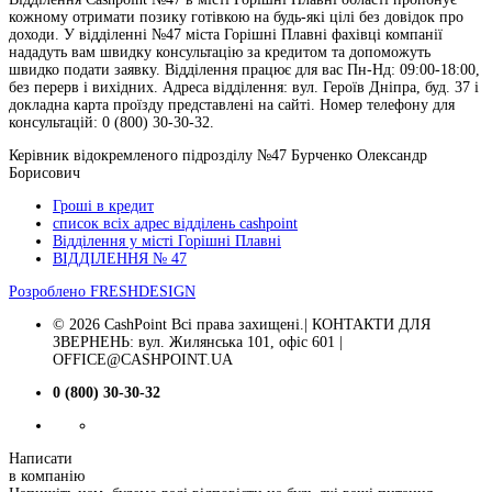
кожному отримати позику готівкою на будь-які цілі без довідок про
доходи. У відділенні №47 міста Горішні Плавні фахівці компанії
нададуть вам швидку консультацію за кредитом та допоможуть
швидко подати заявку. Відділення працює для вас Пн-Нд: 09:00-18:00,
без перерв і вихідних. Адреса відділення: вул. Героїв Дніпра, буд. 37 і
докладна карта проїзду представлені на сайті. Номер телефону для
консультацій: 0 (800) 30-30-32.
Керівник відокремленого підрозділу №47 Бурченко Олександр
Борисович
Гроші в кредит
список всіх адрес відділень cashpoint
Відділення у місті Горішні Плавні
ВІДДІЛЕННЯ № 47
Розроблено
FRESHDESIGN
© 2026 CashPoint Всі права захищені.| КОНТАКТИ ДЛЯ
ЗВЕРНЕНЬ: вул. Жилянська 101, офіс 601 |
OFFICE@CASHPOINT.UA
0 (800) 30-30-32
Написати
в компанію