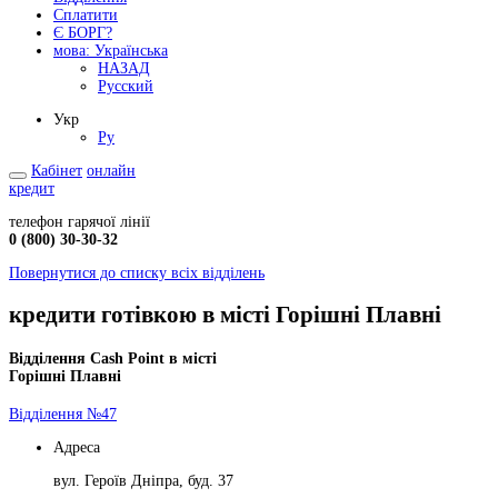
Сплатити
Є БОРГ?
мова:
Українська
НАЗАД
Русский
Укр
Ру
Кабінет
онлайн
кредит
телефон гарячої лінії
0 (800) 30-30-32
Повернутися до списку всіх відділень
кредити готівкою в місті Горішні Плавні
Відділення Cash Point в місті
Горішні Плавні
Відділення №47
Адреса
вул. Героїв Дніпра, буд. 37