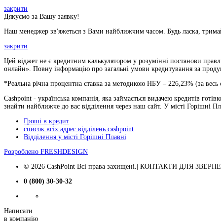
закрити
Дякуємо за Вашу заявку!
Наш менеджер зв'яжеться з Вами найближчим часом. Будь ласка, тримай
закрити
Цей віджет не є кредитним калькулятором у розумінні постанови правлі
онлайн». Повну інформацію про загальні умови кредитування за продукт
*Реальна річна процентна ставка за методикою НБУ –
226,23
% (за весь
Cashpoint - українська компанія, яка займається видачею кредитів готівк
знайти найближче до вас відділення через наш сайт. У місті Горішні П
Гроші в кредит
список всіх адрес відділень cashpoint
Відділення у місті Горішні Плавні
Розроблено
FRESHDESIGN
© 2026 CashPoint Всі права захищені.| КОНТАКТИ ДЛЯ ЗВЕРНЕНЬ
0 (800) 30-30-32
Написати
в компанію