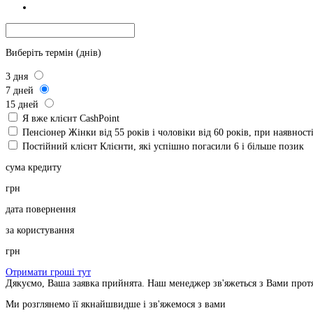
Виберіть термін (днів)
3
дня
7
дней
15
дней
Я вже клієнт CashPoint
Пенсіонер
Жінки від 55 років і чоловіки від 60 років, при наявнос
Постійний клієнт
Клієнти, які успішно погасили 6 і більше позик
сума кредиту
грн
дата повернення
за користування
грн
Отримати гроші тут
Дякуємо, Ваша заявка прийнята. Наш менеджер зв'яжеться з Вами прот
Ми розглянемо її якнайшвидше і зв'яжемося з вами