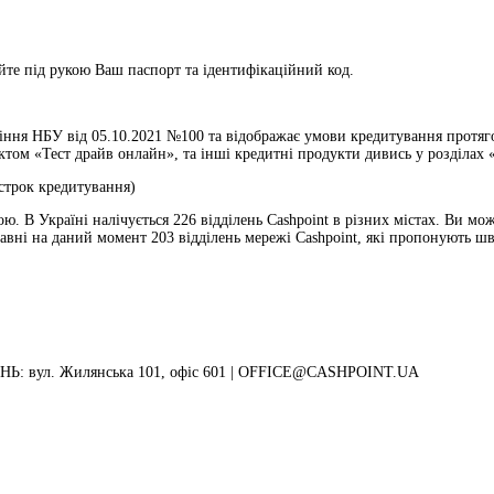
те під рукою Ваш паспорт та ідентифікаційний код.
ння НБУ від 05.10.2021 №100 та відображає умови кредитування протягом
ом «Тест драйв онлайн», та інші кредитні продукти дивись у розділах «
 строк кредитування)
ою. В Україні налічується 226 відділень Cashpoint в різних містах. Ви мо
лавні на даний момент 203 відділень мережі Cashpoint, які пропонують шв
: вул. Жилянська 101, офіс 601 |
OFFICE@CASHPOINT.UA