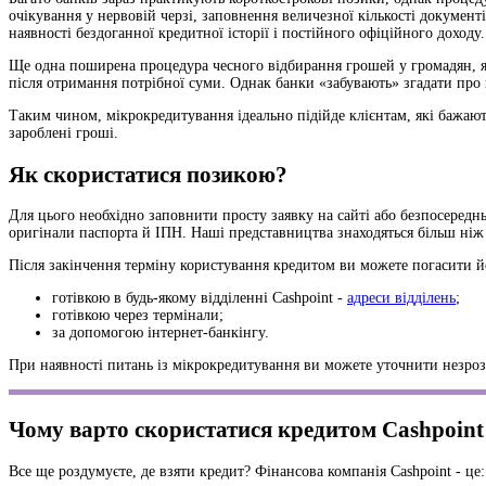
очікування у нервовій черзі, заповнення величезної кількості документ
наявності бездоганної кредитної історії і постійного офіційного доходу
Ще одна поширена процедура чесного відбирання грошей у громадян, які
після отримання потрібної суми. Однак банки «забувають» згадати про 
Таким чином, мікрокредитування ідеально підійде клієнтам, які бажаю
зароблені гроші.
Як скористатися позикою?
Для цього необхідно заповнити просту заявку на сайті або безпосереднь
оригінали паспорта й ІПН. Наші представництва знаходяться більш ніж
Після закінчення терміну користування кредитом ви можете погасити 
готівкою в будь-якому відділенні Cashpoint -
адреси відділень
;
готівкою через термінали;
за допомогою інтернет-банкінгу.
При наявності питань із мікрокредитування ви можете уточнити незрозум
Чому варто скористатися кредитом Cashpoint
Все ще роздумуєте, де взяти кредит? Фінансова компанія Cashpoint - це: