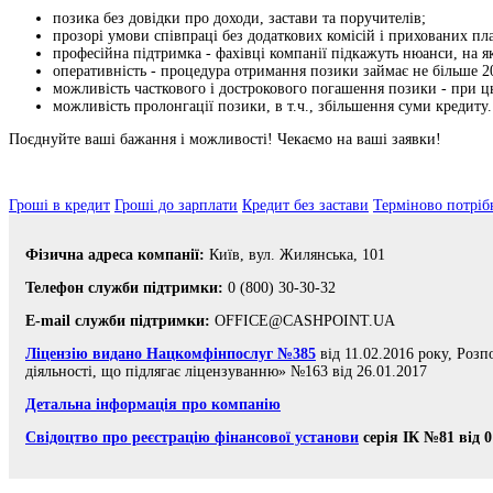
позика без довідки про доходи, застави та поручителів;
прозорі умови співпраці без додаткових комісій і прихованих пл
професійна підтримка - фахівці компанії підкажуть нюанси, на я
оперативність - процедура отримання позики займає не більше 2
можливість часткового і дострокового погашення позики - при ц
можливість пролонгації позики, в т.ч., збільшення суми кредиту.
Поєднуйте ваші бажання і можливості! Чекаємо на ваші заявки!
Гроші в кредит
Гроші до зарплати
Кредит без застави
Терміново потріб
Фізична адреса компанії:
Київ, вул. Жилянська, 101
Телефон служби підтримки:
0 (800) 30-30-32
E-mail служби підтримки:
OFFICE@CASHPOINT.UA
Ліцензію видано Нацкомфінпослуг №385
від 11.02.2016 року, Роз
діяльності, що підлягає ліцензуванню» №163 від 26.01.2017
Детальна інформація про компанію
Свідоцтво про реєстрацію фінансової установи
серія ІК №81 від 0