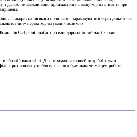
у, і далеко не завжди воно приймається на вашу користь, навіть при
 вирішена.
роші за використання якого починають нараховуватися через деякий час
«безкоштовний» період користування позикою.
Компанія Cashpoint подбає про ваш дорогоцінний час і кровно
т в обраній вами філії. Для отримання грошей потрібні тільки
 філію, розташовану поблизу з вашим будинком чи місцем роботи.