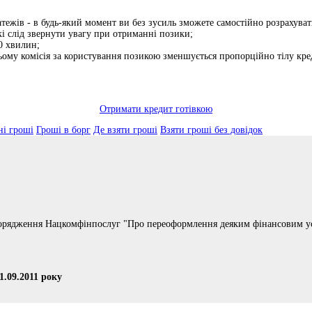
атежів - в будь-який момент ви без зусиль зможете самостійно розрахува
кі слід звернути увагу при отриманні позики;
0 хвилин;
ьому комісія за користування позикою зменшується пропорційно тілу кре
Отримати кредит готівкою
ні гроші
Гроші в борг
Де взяти гроші
Взяти гроші без довідок
порядження Нацкомфінпослуг "Про переоформлення деяким фінансовим уст
1.09.2011 року