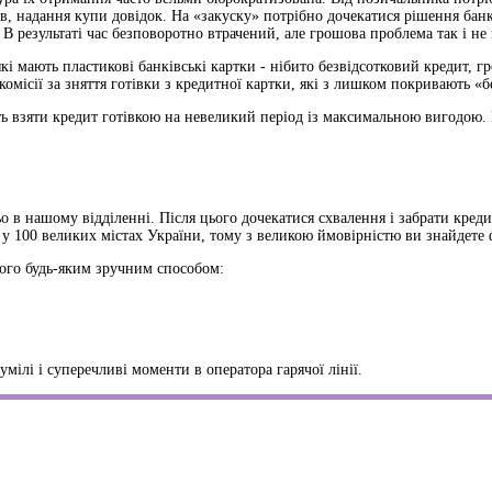
ів, надання купи довідок. На «закуску» потрібно дочекатися рішення банк
. В результаті час безповоротно втрачений, але грошова проблема так і не
 мають пластикові банківські картки - нібито безвідсотковий кредит, г
комісії за зняття готівки з кредитної картки, які з лишком покривають 
ть взяти кредит готівкою на невеликий період із максимальною вигодою. 
о в нашому відділенні. Після цього дочекатися схвалення і забрати креди
 у 100 великих містах України, тому з великою ймовірністю ви знайдете
його будь-яким зручним способом:
ілі і суперечливі моменти в оператора гарячої лінії.