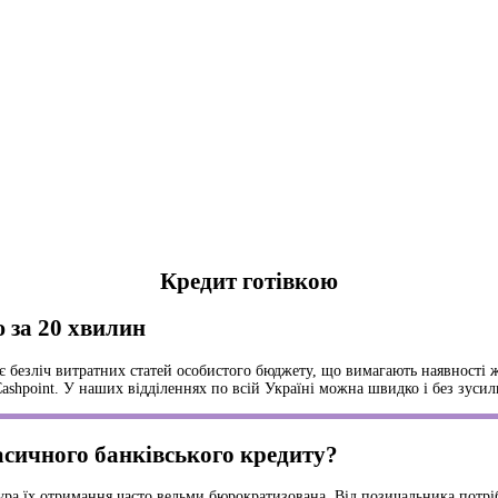
Кредит готівкою
ю за 20 хвилин
 безліч витратних статей особистого бюджету, що вимагають наявності ж
 Cashpoint. У наших відділеннях по всій Україні можна швидко і без зуси
асичного банківського кредиту?
ра їх отримання часто вельми бюрократизована. Від позичальника потрібн