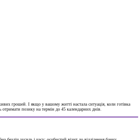
ивих грошей. І якщо у вашому житті настала ситуація, коли готівка
ль отримати позику на термін до 45 календарних днів.
о безліч зусиль і часу: особистий візит до відділення банку,