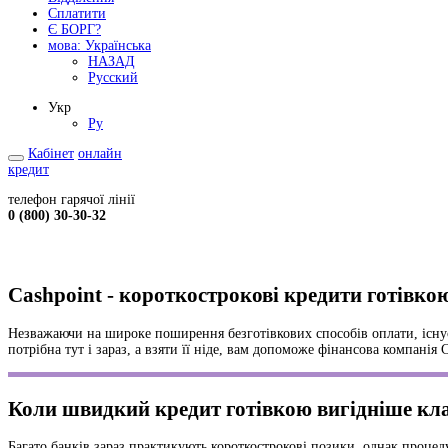
Сплатити
Є БОРГ?
мова:
Українська
НАЗАД
Русский
Укр
Ру
Кабінет
онлайн
кредит
телефон гарячої лінії
0 (800) 30-30-32
Cashpoint - короткострокові кредити готівко
Незважаючи на широке поширення безготівкових способів оплати, існує
потрібна тут і зараз, а взяти її ніде, вам допоможе фінансова компанія
Коли швидкий кредит готівкою вигідніше кл
Багато банків зараз практикують короткострокові позики, однак процеду