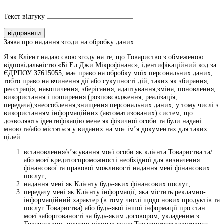
Текст відгуку
відправити
Заява про надання згоди на обробку даних
Я як Клієнт надаю свою згоду на те, що Товариство з обмеженою
відповідальністю «Бі Ел Джи Мікрофінанс», ідентифікаційний код за
ЄДРПОУ 37615055, має право на обробку моїх персональних даних,
тобто право на вчинення дії або сукупності дій, таких як збирання,
реєстрація, накопичення, зберігання, адаптування,зміна, поновлення,
використання і поширення (розповсюдження, реалізація,
передача),знеособлення,знищення персональних даних, у тому числі з
використанням інформаційних (автоматизованих) систем, що
дозволяють ідентифікацію мене як фізичної особи та були надані
мною та/або містяться у виданих на моє ім’я документах для таких
цілей:
встановлення/з’ясування моєї особи як клієнта Товариства та/
або моєї кредитоспроможності необхідної для визначення
фінансової та правової можливості надання мені фінансових
послуг;
надання мені як Клієнту будь-яких фінансових послуг;
передачу мені як Клієнту інформації, яка містить рекламно-
інформаційний характер (в тому числі щодо нових продуктів та
послуг Товариства) або будь-якої іншої інформації про стан
моєї заборгованості за будь-яким договором, укладеним з