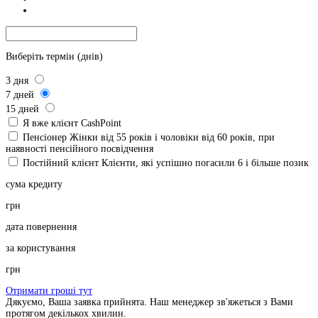
Виберіть термін (днів)
3
дня
7
дней
15
дней
Я вже клієнт CashPoint
Пенсіонер
Жінки від 55 років і чоловіки від 60 років, при
наявності пенсійного посвідчення
Постійний клієнт
Клієнти, які успішно погасили 6 і більше позик
сума кредиту
грн
дата повернення
за користування
грн
Отримати гроші тут
Дякуємо, Ваша заявка прийнята. Наш менеджер зв'яжеться з Вами
протягом декількох хвилин.