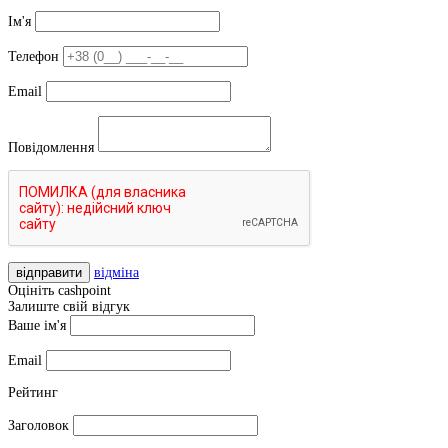
Ім'я
Телефон
Email
Повідомлення
відправити
відміна
Оцініть cashpoint
Залиште свій відгук
Ваше ім'я
Email
Рейтинг
Заголовок