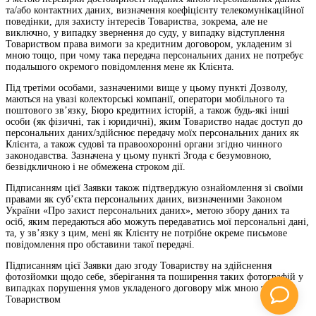
та/або контактних даних, визначення коефіцієнту телекомунікаційної
поведінки, для захисту інтересів Товариства, зокрема, але не
виключно, у випадку звернення до суду, у випадку відступлення
Товариством права вимоги за кредитним договором, укладеним зі
мною тощо, при чому така передача персональних даних не потребує
подальшого окремого повідомлення мене як Клієнта.
Під третіми особами, зазначеними вище у цьому пункті Дозволу,
маються на увазі колекторські компанії, оператори мобільного та
поштового зв’язку, Бюро кредитних історій, а також будь-які інші
особи (як фізичні, так і юридичні), яким Товариство надає доступ до
персональних даних/здійснює передачу моїх персональних даних як
Клієнта, а також судові та правоохоронні органи згідно чинного
законодавства. Зазначена у цьому пункті Згода є безумовною,
безвідкличною і не обмежена строком дії.
Підписанням цієї Заявки також підтверджую ознайомлення зі своїми
правами як суб’єкта персональних даних, визначеними Законом
України «Про захист персональних даних», метою збору даних та
осіб, яким передаються або можуть передаватись мої персональні дані,
та, у зв’язку з цим, мені як Клієнту не потрібне окреме письмове
повідомлення про обставини такої передачі.
Підписанням цієї Заявки даю згоду Товариству на здійснення
фотозйомки щодо себе, зберігання та поширення таких фотографій у
випадках порушення умов укладеного договору між мною та
Товариством