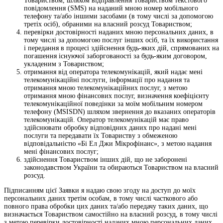
Товариством, шляхом відправлення Товариством текстового
повідомлення (SMS) на наданий мною номер мобільного
телефону та/або іншими засобами (в тому числі за допомогою
третіх осіб), обраними на власний розсуд Товариством;
перевірки достовірності наданих мною персональних даних, в
тому числі за допомогою послуг інших осіб, та їх використання
і передання в процесі здійснення будь-яких дій, спрямованих на
погашення існуючої заборгованості за будь-яким договором,
укладеним з Товариством;
отримання від оператора телекомунікацій, який надає мені
телекомунікаційні послуги, інформації про надання та
отримання мною телекомунікаційних послуг, з метою
отримання мною фінансових послуг, визначення коефіцієнту
телекомунікаційної поведінки за моїм мобільним номером
телефону (MSISDN) шляхом звернення до вказаних операторів
телекомунікацій. Оператор телекомунікацій має право
здійснювати обробку відповідних даних про надані мені
послуги та передавати їх Товариству з обмеженою
відповідальністю «Бі Ел Джи Мікрофінанс», з метою надання
мені фінансових послуг;
здійснення Товариством інших дій, що не заборонені
законодавством України та обираються Товариством на власний
розсуд.
Підписанням цієї Заявки я надаю свою згоду на доступ до моїх
персональних даних третім особам, в тому числі часткового або
повного права обробки цих даних та/або передачу таких даних, що
визначається Товариством самостійно на власний розсуд, в тому числі
з метою перевірки достовірності наданих мною персональних даних