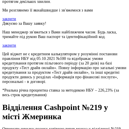
протягом декількох хвилин.
Ми розглянемо її якнайшвидше і зв'яжемося з вами
закрити
Дякуємо за Вашу заявку!
Наш менеджер зв'яжеться з Вами найближчим часом. Будь ласка,
тримайте під рукою Ваш паспорт та ідентифікаційний код.
закрити
Цей віджет не є кредитним калькулятором у розумінні постанови
правління НБУ від 05.10.2021 №100 та відображає умови
кредитування протягом пільгового періоду (за 20 днів) на базі
продукту «Тест драйв онлайн». Повну інформацію про загальні умови
кредитування за продуктом «Тест драйв онлайн», та інші кредитні
продукти дивись у розділах «Інформація про фінансові послуги»,
персональні - в договорі.
*Реальна річна процентна ставка за методикою НБУ –
226,23
% (за
весь строк кредитування)
Відділення Cashpoint №219 у
місті Жмеринка
Отримати швидку позику готівкою тепер можна у відділенні №219