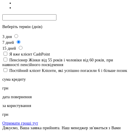
Виберіть термін (днів)
3
дня
7
дней
15
дней
Я вже клієнт CashPoint
Пенсіонер
Жінки від 55 років і чоловіки від 60 років, при
наявності пенсійного посвідчення
Постійний клієнт
Клієнти, які успішно погасили 6 і більше позик
сума кредиту
грн
дата повернення
за користування
грн
Отримати гроші тут
Дякуємо, Ваша заявка прийнята. Наш менеджер зв'яжеться з Вами