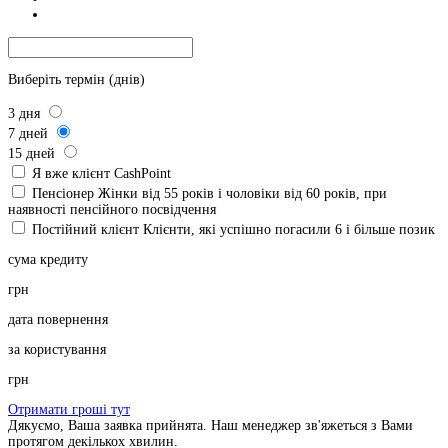
Виберіть термін (днів)
3
дня
7
дней
15
дней
Я вже клієнт CashPoint
Пенсіонер
Жінки від 55 років і чоловіки від 60 років, при
наявності пенсійного посвідчення
Постійний клієнт
Клієнти, які успішно погасили 6 і більше позик
сума кредиту
грн
дата повернення
за користування
грн
Отримати гроші тут
Дякуємо, Ваша заявка прийнята. Наш менеджер зв'яжеться з Вами
протягом декількох хвилин.