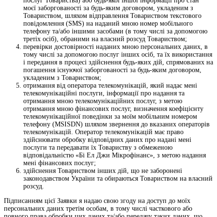
послуг Товариства) або будь-якої іншої інформації про стан
моєї заборгованості за будь-яким договором, укладеним з
Товариством, шляхом відправлення Товариством текстового
повідомлення (SMS) на наданий мною номер мобільного
телефону та/або іншими засобами (в тому числі за допомогою
третіх осіб), обраними на власний розсуд Товариством;
перевірки достовірності наданих мною персональних даних, в
тому числі за допомогою послуг інших осіб, та їх використання
і передання в процесі здійснення будь-яких дій, спрямованих на
погашення існуючої заборгованості за будь-яким договором,
укладеним з Товариством;
отримання від оператора телекомунікацій, який надає мені
телекомунікаційні послуги, інформації про надання та
отримання мною телекомунікаційних послуг, з метою
отримання мною фінансових послуг, визначення коефіцієнту
телекомунікаційної поведінки за моїм мобільним номером
телефону (MSISDN) шляхом звернення до вказаних операторів
телекомунікацій. Оператор телекомунікацій має право
здійснювати обробку відповідних даних про надані мені
послуги та передавати їх Товариству з обмеженою
відповідальністю «Бі Ел Джи Мікрофінанс», з метою надання
мені фінансових послуг;
здійснення Товариством інших дій, що не заборонені
законодавством України та обираються Товариством на власний
розсуд.
Підписанням цієї Заявки я надаю свою згоду на доступ до моїх
персональних даних третім особам, в тому числі часткового або
повного права обробки цих даних та/або передачу таких даних, що