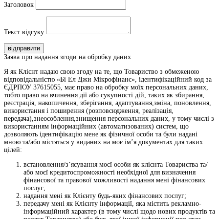
Заголовок
Текст відгуку
відправити
Заява про надання згоди на обробку даних
Я як Клієнт надаю свою згоду на те, що Товариство з обмеженою
відповідальністю «Бі Ел Джи Мікрофінанс», ідентифікаційний код за
ЄДРПОУ 37615055, має право на обробку моїх персональних даних,
тобто право на вчинення дії або сукупності дій, таких як збирання,
реєстрація, накопичення, зберігання, адаптування,зміна, поновлення,
використання і поширення (розповсюдження, реалізація,
передача),знеособлення,знищення персональних даних, у тому числі з
використанням інформаційних (автоматизованих) систем, що
дозволяють ідентифікацію мене як фізичної особи та були надані
мною та/або містяться у виданих на моє ім’я документах для таких
цілей:
встановлення/з’ясування моєї особи як клієнта Товариства та/
або моєї кредитоспроможності необхідної для визначення
фінансової та правової можливості надання мені фінансових
послуг;
надання мені як Клієнту будь-яких фінансових послуг;
передачу мені як Клієнту інформації, яка містить рекламно-
інформаційний характер (в тому числі щодо нових продуктів та