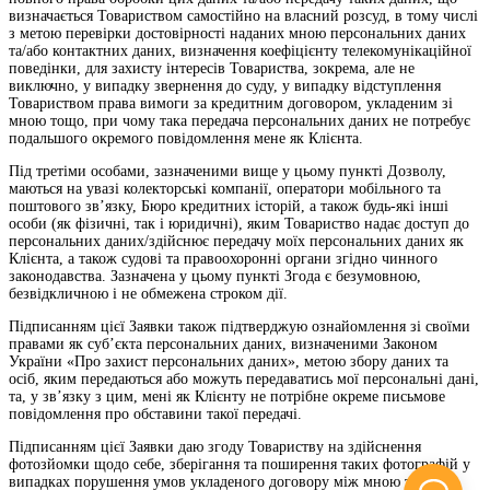
визначається Товариством самостійно на власний розсуд, в тому числі
з метою перевірки достовірності наданих мною персональних даних
та/або контактних даних, визначення коефіцієнту телекомунікаційної
поведінки, для захисту інтересів Товариства, зокрема, але не
виключно, у випадку звернення до суду, у випадку відступлення
Товариством права вимоги за кредитним договором, укладеним зі
мною тощо, при чому така передача персональних даних не потребує
подальшого окремого повідомлення мене як Клієнта.
Під третіми особами, зазначеними вище у цьому пункті Дозволу,
маються на увазі колекторські компанії, оператори мобільного та
поштового зв’язку, Бюро кредитних історій, а також будь-які інші
особи (як фізичні, так і юридичні), яким Товариство надає доступ до
персональних даних/здійснює передачу моїх персональних даних як
Клієнта, а також судові та правоохоронні органи згідно чинного
законодавства. Зазначена у цьому пункті Згода є безумовною,
безвідкличною і не обмежена строком дії.
Підписанням цієї Заявки також підтверджую ознайомлення зі своїми
правами як суб’єкта персональних даних, визначеними Законом
України «Про захист персональних даних», метою збору даних та
осіб, яким передаються або можуть передаватись мої персональні дані,
та, у зв’язку з цим, мені як Клієнту не потрібне окреме письмове
повідомлення про обставини такої передачі.
Підписанням цієї Заявки даю згоду Товариству на здійснення
фотозйомки щодо себе, зберігання та поширення таких фотографій у
випадках порушення умов укладеного договору між мною та