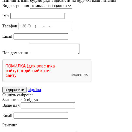
Напишіть нам, будемо раді відповісти на будь-які ваші питання
Вид звернення
Ім'я
Телефон
Email
Повідомлення
відправити
відміна
Оцініть cashpoint
Залиште свій відгук
Ваше ім'я
Email
Рейтинг