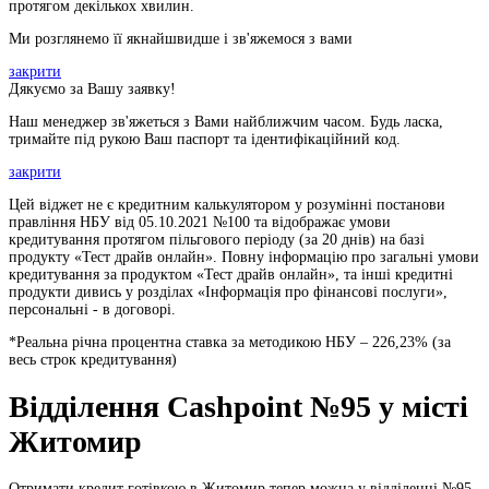
протягом декількох хвилин.
Ми розглянемо її якнайшвидше і зв'яжемося з вами
закрити
Дякуємо за Вашу заявку!
Наш менеджер зв'яжеться з Вами найближчим часом. Будь ласка,
тримайте під рукою Ваш паспорт та ідентифікаційний код.
закрити
Цей віджет не є кредитним калькулятором у розумінні постанови
правління НБУ від 05.10.2021 №100 та відображає умови
кредитування протягом пільгового періоду (за 20 днів) на базі
продукту «Тест драйв онлайн». Повну інформацію про загальні умови
кредитування за продуктом «Тест драйв онлайн», та інші кредитні
продукти дивись у розділах «Інформація про фінансові послуги»,
персональні - в договорі.
*Реальна річна процентна ставка за методикою НБУ –
226,23
% (за
весь строк кредитування)
Відділення Cashpoint №95 у місті
Житомир
Отримати кредит готівкою в Житомир тепер можна у відділенні №95