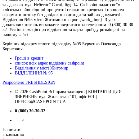
за адресою: вул. Небесної Сотні, буд. 14. Cashpoint надає своїм
клієнтам найвигідніші процентні ставки по кредитах і пропонує
оформити позику без довідок про доходи та зайвих документів.
Відділення №95 міста Житомир працює {work_time}. З усіх
додаткових питань ви можете звертатися за телефоном: 0 (800) 30-30-
32. Уся інформація про відділення та карта проїзду розміщені на
нашому сайті.
Керівник відокремленого підрозділу №95 Бурченко Олександр
Борисович
Гроші в кредит
список всіх адрес відділень cashpoint
Відділення у місті Житомир
ВІДДІЛЕННЯ № 95
Розроблено
FRESHDESIGN
© 2026 CashPoint Всі права захищені.| КОНТАКТИ ДЛЯ
ЗВЕРНЕНЬ: вул. Жилянська 101, офіс 601 |
OFFICE@CASHPOINT.UA
0 (800) 30-30-32
Написати
в компанію