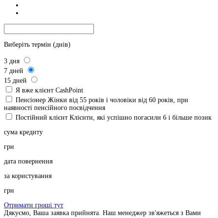
Виберіть термін (днів)
3
дня
7
дней
15
дней
Я вже клієнт CashPoint
Пенсіонер
Жінки від 55 років і чоловіки від 60 років, при
наявності пенсійного посвідчення
Постійний клієнт
Клієнти, які успішно погасили 6 і більше позик
сума кредиту
грн
дата повернення
за користування
грн
Отримати гроші тут
Дякуємо, Ваша заявка прийнята. Наш менеджер зв'яжеться з Вами