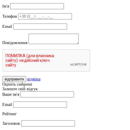
Ім'я
Телефон
Email
Повідомлення
відправити
відміна
Оцініть cashpoint
Залиште свій відгук
Ваше ім'я
Email
Рейтинг
Заголовок