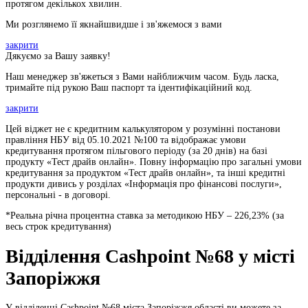
протягом декількох хвилин.
Ми розглянемо її якнайшвидше і зв'яжемося з вами
закрити
Дякуємо за Вашу заявку!
Наш менеджер зв'яжеться з Вами найближчим часом. Будь ласка,
тримайте під рукою Ваш паспорт та ідентифікаційний код.
закрити
Цей віджет не є кредитним калькулятором у розумінні постанови
правління НБУ від 05.10.2021 №100 та відображає умови
кредитування протягом пільгового періоду (за 20 днів) на базі
продукту «Тест драйв онлайн». Повну інформацію про загальні умови
кредитування за продуктом «Тест драйв онлайн», та інші кредитні
продукти дивись у розділах «Інформація про фінансові послуги»,
персональні - в договорі.
*Реальна річна процентна ставка за методикою НБУ –
226,23
% (за
весь строк кредитування)
Відділення Cashpoint №68 у місті
Запоріжжя
У відділенні Cashpoint №68 міста Запоріжжя області ви можете за