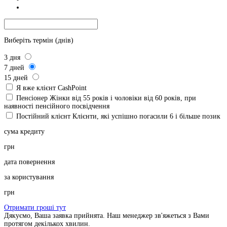
Виберіть термін (днів)
3
дня
7
дней
15
дней
Я вже клієнт CashPoint
Пенсіонер
Жінки від 55 років і чоловіки від 60 років, при
наявності пенсійного посвідчення
Постійний клієнт
Клієнти, які успішно погасили 6 і більше позик
сума кредиту
грн
дата повернення
за користування
грн
Отримати гроші тут
Дякуємо, Ваша заявка прийнята. Наш менеджер зв'яжеться з Вами
протягом декількох хвилин.