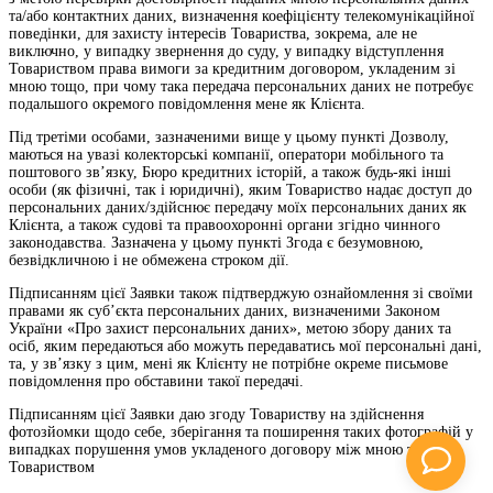
та/або контактних даних, визначення коефіцієнту телекомунікаційної
поведінки, для захисту інтересів Товариства, зокрема, але не
виключно, у випадку звернення до суду, у випадку відступлення
Товариством права вимоги за кредитним договором, укладеним зі
мною тощо, при чому така передача персональних даних не потребує
подальшого окремого повідомлення мене як Клієнта.
Під третіми особами, зазначеними вище у цьому пункті Дозволу,
маються на увазі колекторські компанії, оператори мобільного та
поштового зв’язку, Бюро кредитних історій, а також будь-які інші
особи (як фізичні, так і юридичні), яким Товариство надає доступ до
персональних даних/здійснює передачу моїх персональних даних як
Клієнта, а також судові та правоохоронні органи згідно чинного
законодавства. Зазначена у цьому пункті Згода є безумовною,
безвідкличною і не обмежена строком дії.
Підписанням цієї Заявки також підтверджую ознайомлення зі своїми
правами як суб’єкта персональних даних, визначеними Законом
України «Про захист персональних даних», метою збору даних та
осіб, яким передаються або можуть передаватись мої персональні дані,
та, у зв’язку з цим, мені як Клієнту не потрібне окреме письмове
повідомлення про обставини такої передачі.
Підписанням цієї Заявки даю згоду Товариству на здійснення
фотозйомки щодо себе, зберігання та поширення таких фотографій у
випадках порушення умов укладеного договору між мною та
Товариством