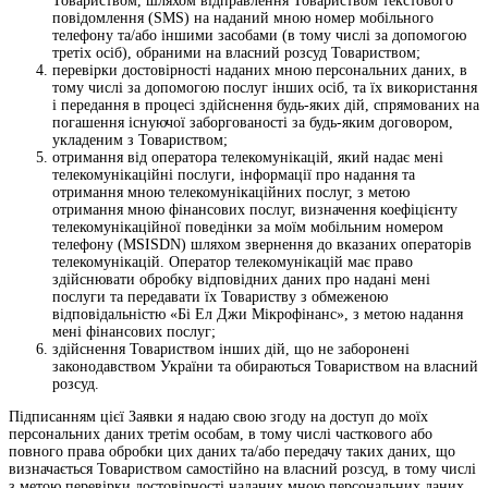
Товариством, шляхом відправлення Товариством текстового
повідомлення (SMS) на наданий мною номер мобільного
телефону та/або іншими засобами (в тому числі за допомогою
третіх осіб), обраними на власний розсуд Товариством;
перевірки достовірності наданих мною персональних даних, в
тому числі за допомогою послуг інших осіб, та їх використання
і передання в процесі здійснення будь-яких дій, спрямованих на
погашення існуючої заборгованості за будь-яким договором,
укладеним з Товариством;
отримання від оператора телекомунікацій, який надає мені
телекомунікаційні послуги, інформації про надання та
отримання мною телекомунікаційних послуг, з метою
отримання мною фінансових послуг, визначення коефіцієнту
телекомунікаційної поведінки за моїм мобільним номером
телефону (MSISDN) шляхом звернення до вказаних операторів
телекомунікацій. Оператор телекомунікацій має право
здійснювати обробку відповідних даних про надані мені
послуги та передавати їх Товариству з обмеженою
відповідальністю «Бі Ел Джи Мікрофінанс», з метою надання
мені фінансових послуг;
здійснення Товариством інших дій, що не заборонені
законодавством України та обираються Товариством на власний
розсуд.
Підписанням цієї Заявки я надаю свою згоду на доступ до моїх
персональних даних третім особам, в тому числі часткового або
повного права обробки цих даних та/або передачу таких даних, що
визначається Товариством самостійно на власний розсуд, в тому числі
з метою перевірки достовірності наданих мною персональних даних