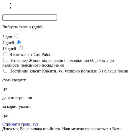
Виберіть термін (днів)
3
дня
7
дней
15
дней
Я вже клієнт CashPoint
Пенсіонер
Жінки від 55 років і чоловіки від 60 років, при
наявності пенсійного посвідчення
Постійний клієнт
Клієнти, які успішно погасили 6 і більше позик
сума кредиту
грн
дата повернення
за користування
грн
Отримати гроші тут
Дякуємо, Ваша заявка прийнята. Наш менеджер зв'яжеться з Вами