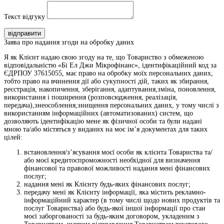
Текст відгуку
відправити
Заява про надання згоди на обробку даних
Я як Клієнт надаю свою згоду на те, що Товариство з обмеженою
відповідальністю «Бі Ел Джи Мікрофінанс», ідентифікаційний код за
ЄДРПОУ 37615055, має право на обробку моїх персональних даних,
тобто право на вчинення дії або сукупності дій, таких як збирання,
реєстрація, накопичення, зберігання, адаптування,зміна, поновлення,
використання і поширення (розповсюдження, реалізація,
передача),знеособлення,знищення персональних даних, у тому числі з
використанням інформаційних (автоматизованих) систем, що
дозволяють ідентифікацію мене як фізичної особи та були надані
мною та/або містяться у виданих на моє ім’я документах для таких
цілей:
встановлення/з’ясування моєї особи як клієнта Товариства та/
або моєї кредитоспроможності необхідної для визначення
фінансової та правової можливості надання мені фінансових
послуг;
надання мені як Клієнту будь-яких фінансових послуг;
передачу мені як Клієнту інформації, яка містить рекламно-
інформаційний характер (в тому числі щодо нових продуктів та
послуг Товариства) або будь-якої іншої інформації про стан
моєї заборгованості за будь-яким договором, укладеним з