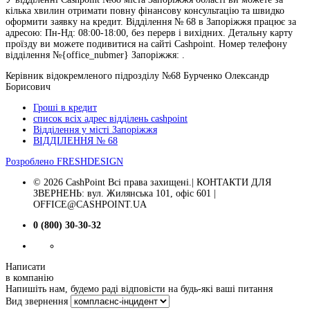
кілька хвилин отримати повну фінансову консультацію та швидко
оформити заявку на кредит. Відділення № 68 в Запоріжжя працює за
адресою: Пн-Нд: 08:00-18:00, без перерв і вихідних. Детальну карту
проїзду ви можете подивитися на сайті Cashpoint. Номер телефону
відділення №{office_nubmer} Запоріжжя: .
Керівник відокремленого підрозділу №68 Бурченко Олександр
Борисович
Гроші в кредит
список всіх адрес відділень cashpoint
Відділення у місті Запоріжжя
ВІДДІЛЕННЯ № 68
Розроблено
FRESHDESIGN
© 2026 CashPoint Всі права захищені.| КОНТАКТИ ДЛЯ
ЗВЕРНЕНЬ: вул. Жилянська 101, офіс 601 |
OFFICE@CASHPOINT.UA
0 (800) 30-30-32
Написати
в компанію
Напишіть нам, будемо раді відповісти на будь-які ваші питання
Вид звернення