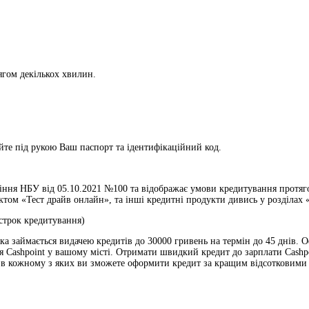
ягом декількох хвилин.
те під рукою Ваш паспорт та ідентифікаційний код.
ння НБУ від 05.10.2021 №100 та відображає умови кредитування протягом
ом «Тест драйв онлайн», та інші кредитні продукти дивись у розділах «
 строк кредитування)
 яка займається видачею кредитів до 30000 гривень на термін до 45 днів.
ня Cashpoint у вашому місті. Отримати швидкий кредит до зарплати Cashpo
, в кожному з яких ви зможете оформити кредит за кращим відсотковими 