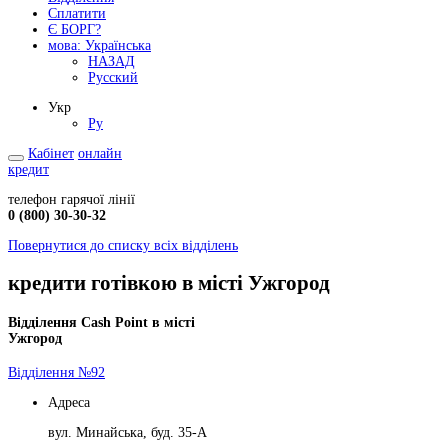
Сплатити
Є БОРГ?
мова:
Українська
НАЗАД
Русский
Укр
Ру
Кабінет
онлайн
кредит
телефон гарячої лінії
0 (800) 30-30-32
Повернутися до списку всіх відділень
кредити готівкою в місті Ужгород
Відділення Cash Point в місті
Ужгород
Відділення №92
Адреса
вул. Минайська, буд. 35-А