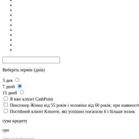
Виберіть термін (днів)
3
дня
7
дней
15
дней
Я вже клієнт CashPoint
Пенсіонер
Жінки від 55 років і чоловіки від 60 років, при наявнос
Постійний клієнт
Клієнти, які успішно погасили 6 і більше позик
сума кредиту
грн