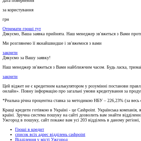
дата повернення
за користування
грн
Отримати гроші тут
Дякуємо, Ваша заявка прийнята. Наш менеджер зв'яжеться з Вами прот
Ми розглянемо її якнайшвидше і зв'яжемося з вами
закрити
Дякуємо за Вашу заявку!
Наш менеджер зв'яжеться з Вами найближчим часом. Будь ласка, тримай
закрити
Цей віджет не є кредитним калькулятором у розумінні постанови правлі
онлайн». Повну інформацію про загальні умови кредитування за продукт
*Реальна річна процентна ставка за методикою НБУ –
226,23
% (за весь
Кращі кредити готівкою в Україні - це Cashpoint. Українська компанія,
країні. Зручна система пошуку на сайті дозволить вам знайти відділен
Ужгород в пошуку, сайт покаже вам усі 203 відділень в даному регіоні
Гроші в кредит
список всіх адрес відділень cashpoint
Відділення у місті Ужгород