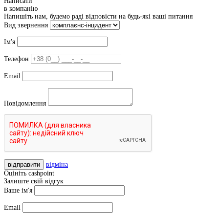
Написати
в компанію
Напишіть нам, будемо раді відповісти на будь-які ваші питання
Вид звернення
Ім'я
Телефон
Email
Повідомлення
відправити
відміна
Оцініть cashpoint
Залиште свій відгук
Ваше ім'я
Email