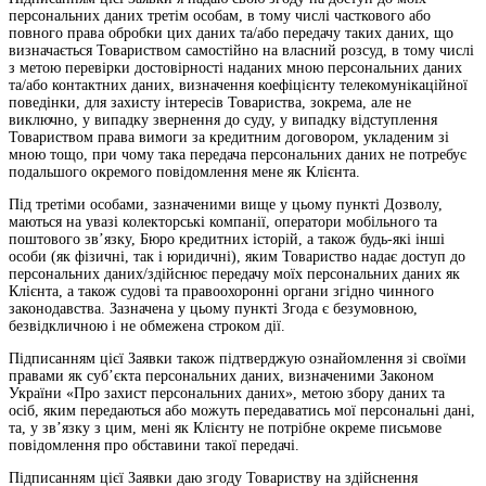
персональних даних третім особам, в тому числі часткового або
повного права обробки цих даних та/або передачу таких даних, що
визначається Товариством самостійно на власний розсуд, в тому числі
з метою перевірки достовірності наданих мною персональних даних
та/або контактних даних, визначення коефіцієнту телекомунікаційної
поведінки, для захисту інтересів Товариства, зокрема, але не
виключно, у випадку звернення до суду, у випадку відступлення
Товариством права вимоги за кредитним договором, укладеним зі
мною тощо, при чому така передача персональних даних не потребує
подальшого окремого повідомлення мене як Клієнта.
Під третіми особами, зазначеними вище у цьому пункті Дозволу,
маються на увазі колекторські компанії, оператори мобільного та
поштового зв’язку, Бюро кредитних історій, а також будь-які інші
особи (як фізичні, так і юридичні), яким Товариство надає доступ до
персональних даних/здійснює передачу моїх персональних даних як
Клієнта, а також судові та правоохоронні органи згідно чинного
законодавства. Зазначена у цьому пункті Згода є безумовною,
безвідкличною і не обмежена строком дії.
Підписанням цієї Заявки також підтверджую ознайомлення зі своїми
правами як суб’єкта персональних даних, визначеними Законом
України «Про захист персональних даних», метою збору даних та
осіб, яким передаються або можуть передаватись мої персональні дані,
та, у зв’язку з цим, мені як Клієнту не потрібне окреме письмове
повідомлення про обставини такої передачі.
Підписанням цієї Заявки даю згоду Товариству на здійснення