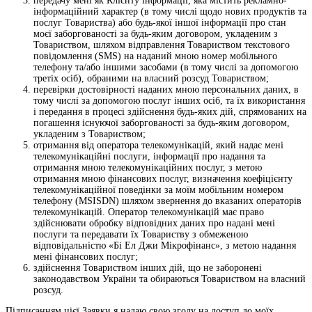
передачу мені як Клієнту інформації, яка містить рекламно-
інформаційний характер (в тому числі щодо нових продуктів та
послуг Товариства) або будь-якої іншої інформації про стан
моєї заборгованості за будь-яким договором, укладеним з
Товариством, шляхом відправлення Товариством текстового
повідомлення (SMS) на наданий мною номер мобільного
телефону та/або іншими засобами (в тому числі за допомогою
третіх осіб), обраними на власний розсуд Товариством;
перевірки достовірності наданих мною персональних даних, в
тому числі за допомогою послуг інших осіб, та їх використання
і передання в процесі здійснення будь-яких дій, спрямованих на
погашення існуючої заборгованості за будь-яким договором,
укладеним з Товариством;
отримання від оператора телекомунікацій, який надає мені
телекомунікаційні послуги, інформації про надання та
отримання мною телекомунікаційних послуг, з метою
отримання мною фінансових послуг, визначення коефіцієнту
телекомунікаційної поведінки за моїм мобільним номером
телефону (MSISDN) шляхом звернення до вказаних операторів
телекомунікацій. Оператор телекомунікацій має право
здійснювати обробку відповідних даних про надані мені
послуги та передавати їх Товариству з обмеженою
відповідальністю «Бі Ел Джи Мікрофінанс», з метою надання
мені фінансових послуг;
здійснення Товариством інших дій, що не заборонені
законодавством України та обираються Товариством на власний
розсуд.
Підписанням цієї Заявки я надаю свою згоду на доступ до моїх