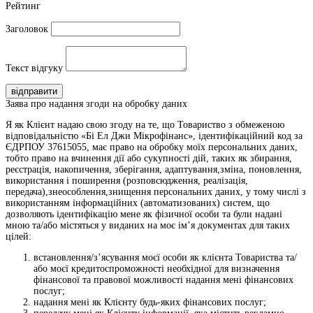
Рейтинг
Заголовок
Текст відгуку
відправити
Заява про надання згоди на обробку даних
Я як Клієнт надаю свою згоду на те, що Товариство з обмеженою
відповідальністю «Бі Ел Джи Мікрофінанс», ідентифікаційний код за
ЄДРПОУ 37615055, має право на обробку моїх персональних даних,
тобто право на вчинення дії або сукупності дій, таких як збирання,
реєстрація, накопичення, зберігання, адаптування,зміна, поновлення,
використання і поширення (розповсюдження, реалізація,
передача),знеособлення,знищення персональних даних, у тому числі з
використанням інформаційних (автоматизованих) систем, що
дозволяють ідентифікацію мене як фізичної особи та були надані
мною та/або містяться у виданих на моє ім’я документах для таких
цілей:
встановлення/з’ясування моєї особи як клієнта Товариства та/
або моєї кредитоспроможності необхідної для визначення
фінансової та правової можливості надання мені фінансових
послуг;
надання мені як Клієнту будь-яких фінансових послуг;