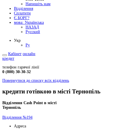
Напишіть нам
Відділення
Сплатити
Є БОРГ?
мова:
Українська
НАЗАД
Русский
Укр
Ру
Кабінет
онлайн
кредит
телефон гарячої лінії
0 (800) 30-30-32
Повернутися до списку всіх відділень
кредити готівкою в місті Тернопіль
Відділення Cash Point в місті
Тернопіль
Відділення №194
Адреса