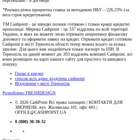
персональні - в договорі.
*Реальна річна процентна ставка за методикою НБУ –
226,23
% (за
весь строк кредитування)
ТМ Cashpoint - це швидкі позики готівкою і тільки кращі кредитні
пропозиції. Мережа Cashpoint - це 337 відділень по всій території
України, в яких ви можете легко отримати оперативну фінансову
допомогу та оформити заявку на кредит. Отримати кредит готівкою
Cashpoint в місті Тернопіль області тепер можна всього за кілька
хвилин. Для цього вам знадобиться тільки паспорт та ІПН. В
Тернопіль на даний момент діє 203 відділень компанії Cashpoint, всі
вони розміщені на карті нашого сайту для простого та швидкого
пошуку.
Гроші в кредит
список всіх адрес відділень cashpoint
Відділення у місті Тернопіль
Розроблено
FRESHDESIGN
© 2026 CashPoint Всі права захищені.| КОНТАКТИ ДЛЯ
ЗВЕРНЕНЬ: вул. Жилянська 101, офіс 601 |
OFFICE@CASHPOINT.UA
0 (800) 30-30-32