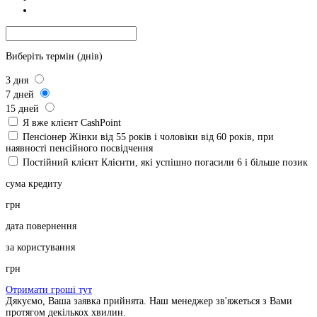
Виберіть термін (днів)
3
дня
7
дней
15
дней
Я вже клієнт CashPoint
Пенсіонер
Жінки від 55 років і чоловіки від 60 років, при
наявності пенсійного посвідчення
Постійний клієнт
Клієнти, які успішно погасили 6 і більше позик
сума кредиту
грн
дата повернення
за користування
грн
Отримати гроші тут
Дякуємо, Ваша заявка прийнята. Наш менеджер зв'яжеться з Вами
протягом декількох хвилин.