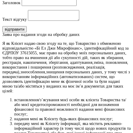
Заголовок
Текст відгуку
відправити
Заява про надання згоди на обробку даних
Я як Клієнт надаю свою згоду на те, що Товариство з обмеженою
відповідальністю «Бі Ел Джи Мікрофінанс», ідентифікаційний код за
ЄДРПОУ 37615055, має право на обробку моїх персональних даних,
тобто право на вчинення дії або сукупності дій, таких як збирання,
реєстрація, накопичення, зберігання, адаптування,зміна, поновлення,
використання і поширення (розповсюдження, реалізація,
передача),знеособлення,знищення персональних даних, у тому числі з
використанням інформаційних (автоматизованих) систем, що
дозволяють ідентифікацію мене як фізичної особи та були надані
мною та/або містяться у виданих на моє ім’я документах для таких
цілей:
встановлення/з’ясування моєї особи як клієнта Товариства та/
або моєї кредитоспроможності необхідної для визначення
фінансової та правової можливості надання мені фінансових
послуг;
надання мені як Клієнту будь-яких фінансових послуг;
передачу мені як Клієнту інформації, яка містить рекламно-
інформаційний характер (в тому числі щодо нових продуктів та