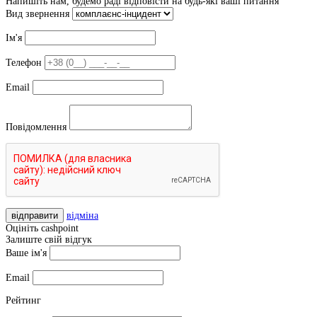
Напишіть нам, будемо раді відповісти на будь-які ваші питання
Вид звернення
Ім'я
Телефон
Email
Повідомлення
відправити
відміна
Оцініть cashpoint
Залиште свій відгук
Ваше ім'я
Email
Рейтинг