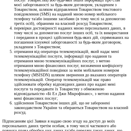
послуг Товариства) або будь-якої іншої інформації про стан
моєї заборгованості за будь-яким договором, укладеним з
Товариством, шляхом відправлення Товариством текстового
повідомлення (SMS) на наданий мною номер мобільного
телефону та/або іншими засобами (в тому числі за допомогою
третіх осіб), обраними на власний розсуд Товариством;
перевірки достовірності наданих мною персональних даних, в
тому числі за допомогою послуг інших осіб, та їх використання
і передання в процесі здійснення будь-яких дій, спрямованих на
погашення існуючої заборгованості за будь-яким договором,
укладеним з Товариством;
отримання від оператора телекомунікацій, який надає мені
телекомунікаційні послуги, інформації про надання та
отримання мною телекомунікаційних послуг, з метою
отримання мною фінансових послуг, визначення коефіцієнту
телекомунікаційної поведінки за моїм мобільним номером
телефону (MSISDN) шляхом звернення до вказаних операторів
телекомунікацій. Оператор телекомунікацій має право
здійснювати обробку відповідних даних про надані мені
послуги та передавати їх Товариству з обмеженою
відповідальністю «Бі Ел Джи Мікрофінанс», з метою надання
мені фінансових послуг;
здійснення Товариством інших дій, що не заборонені
законодавством України та обираються Товариством на власний
розсуд.
Підписанням цієї Заявки я надаю свою згоду на доступ до моїх
персональних даних третім особам, в тому числі часткового або
повного права обробки цих даних та/або передачу таких даних, що