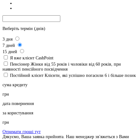
Виберіть термін (днів)
3
дня
7
дней
15
дней
Я вже клієнт CashPoint
Пенсіонер
Жінки від 55 років і чоловіки від 60 років, при
наявності пенсійного посвідчення
Постійний клієнт
Клієнти, які успішно погасили 6 і більше позик
сума кредиту
грн
дата повернення
за користування
грн
Отримати гроші тут
Дякуємо, Ваша заявка прийнята. Наш менеджер зв'яжеться з Вами