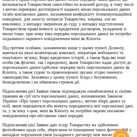
визначається Товариством самостійно на власний розсуд, в тому числі
з метою перевірки достовірності наданих мною персональних даних
та/або контактних даних, визначення коефіцієнту телекомунікаційної
поведінки, для захисту інтересів Товариства, зокрема, але не
виключно, у випадку звернення до суду, у випадку відступлення
Товариством права вимоги за кредитним договором, укладеним зі
мною тощо, при чому така передача персональних даних не потребує
подальшого окремого повідомлення мене як Клієнта.
Під третіми особами, зазначеними вище у цьому пункті Дозволу,
маються на увазі колекторські компанії, оператори мобільного та
поштового зв’язку, Бюро кредитних історій, а також будь-які інші
особи (як фізичні, так і юридичні), яким Товариство надає доступ до
персональних даних/здійснює передачу моїх персональних даних як
Клієнта, а також судові та правоохоронні органи згідно чинного
законодавства. Зазначена у цьому пункті Згода є безумовною,
безвідкличною і не обмежена строком дії.
Підписанням цієї Заявки також підтверджую ознайомлення зі своїми
правами як суб’єкта персональних даних, визначеними Законом
України «Про захист персональних даних», метою збору даних та
осіб, яким передаються або можуть передаватись мої персональні дані,
та, у зв’язку з цим, мені як Клієнту не потрібне окреме письмове
повідомлення про обставини такої передачі.
Підписанням цієї Заявки даю згоду Товариству на здійснення
фотозйомки щодо себе, зберігання та поширення таких фотографій у
випадках порушення умов укладеного договору між мною та