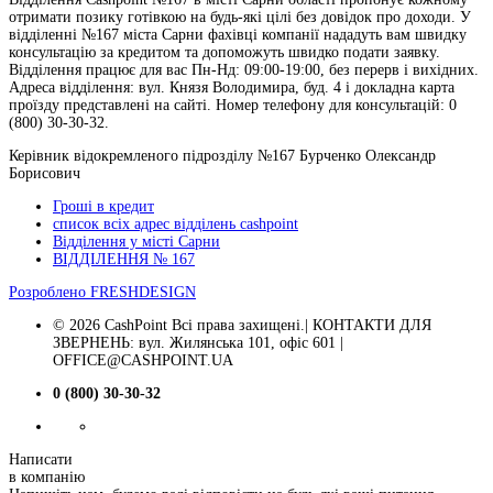
отримати позику готівкою на будь-які цілі без довідок про доходи. У
відділенні №167 міста Сарни фахівці компанії нададуть вам швидку
консультацію за кредитом та допоможуть швидко подати заявку.
Відділення працює для вас Пн-Нд: 09:00-19:00, без перерв і вихідних.
Адреса відділення: вул. Князя Володимира, буд. 4 і докладна карта
проїзду представлені на сайті. Номер телефону для консультацій: 0
(800) 30-30-32.
Керівник відокремленого підрозділу №167 Бурченко Олександр
Борисович
Гроші в кредит
список всіх адрес відділень cashpoint
Відділення у місті Сарни
ВІДДІЛЕННЯ № 167
Розроблено
FRESHDESIGN
© 2026 CashPoint Всі права захищені.| КОНТАКТИ ДЛЯ
ЗВЕРНЕНЬ: вул. Жилянська 101, офіс 601 |
OFFICE@CASHPOINT.UA
0 (800) 30-30-32
Написати
в компанію