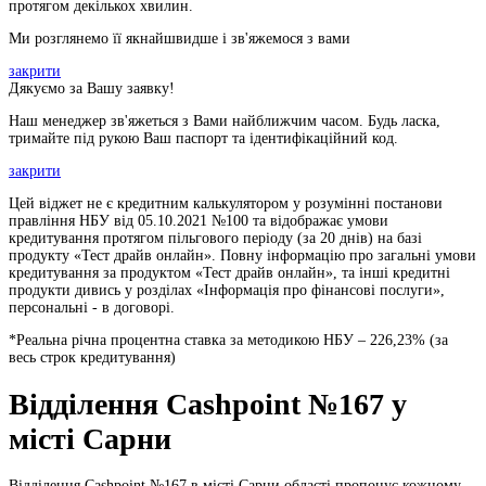
протягом декількох хвилин.
Ми розглянемо її якнайшвидше і зв'яжемося з вами
закрити
Дякуємо за Вашу заявку!
Наш менеджер зв'яжеться з Вами найближчим часом. Будь ласка,
тримайте під рукою Ваш паспорт та ідентифікаційний код.
закрити
Цей віджет не є кредитним калькулятором у розумінні постанови
правління НБУ від 05.10.2021 №100 та відображає умови
кредитування протягом пільгового періоду (за 20 днів) на базі
продукту «Тест драйв онлайн». Повну інформацію про загальні умови
кредитування за продуктом «Тест драйв онлайн», та інші кредитні
продукти дивись у розділах «Інформація про фінансові послуги»,
персональні - в договорі.
*Реальна річна процентна ставка за методикою НБУ –
226,23
% (за
весь строк кредитування)
Відділення Cashpoint №167 у
місті Сарни
Відділення Cashpoint №167 в місті Сарни області пропонує кожному