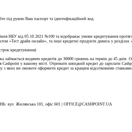
те під рукою Ваш паспорт та ідентифікаційний код.
ння НБУ від 05.10.2021 №100 та відображає умови кредитування протягом
ом «Тест драйв онлайн», та інші кредитні продукти дивись у розділах «
 строк кредитування)
 яка займається видачею кредитів до 30000 гривень на термін до 45 днів.
я Cashpoint у вашому місті. Отримати швидкий кредит до зарплати Cashpo
ому з яких ви зможете оформити кредит за кращим відсотковими ставками 
: вул. Жилянська 101, офіс 601 |
OFFICE@CASHPOINT.UA