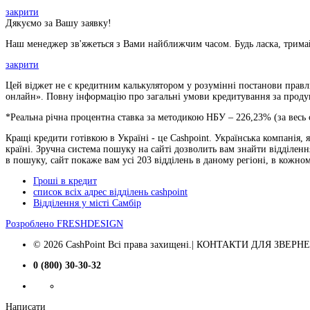
закрити
Дякуємо за Вашу заявку!
Наш менеджер зв'яжеться з Вами найближчим часом. Будь ласка, тримай
закрити
Цей віджет не є кредитним калькулятором у розумінні постанови правлі
онлайн». Повну інформацію про загальні умови кредитування за продукт
*Реальна річна процентна ставка за методикою НБУ –
226,23
% (за весь
Кращі кредити готівкою в Україні - це Cashpoint. Українська компанія,
країні. Зручна система пошуку на сайті дозволить вам знайти відділенн
в пошуку, сайт покаже вам усі 203 відділень в даному регіоні, в кожн
Гроші в кредит
список всіх адрес відділень cashpoint
Відділення у місті Самбір
Розроблено
FRESHDESIGN
© 2026 CashPoint Всі права захищені.| КОНТАКТИ ДЛЯ ЗВЕРНЕНЬ
0 (800) 30-30-32
Написати