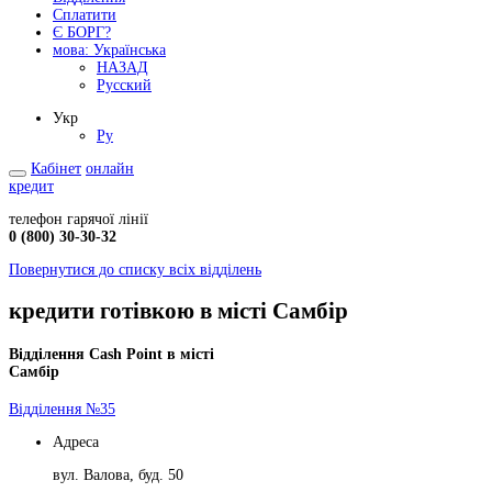
Сплатити
Є БОРГ?
мова:
Українська
НАЗАД
Русский
Укр
Ру
Кабінет
онлайн
кредит
телефон гарячої лінії
0 (800) 30-30-32
Повернутися до списку всіх відділень
кредити готівкою в місті Самбір
Відділення Cash Point в місті
Самбір
Відділення №35
Адреса
вул. Валова, буд. 50