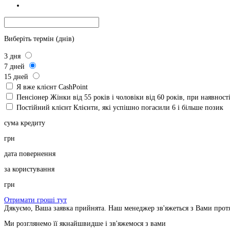
Виберіть термін (днів)
3
дня
7
дней
15
дней
Я вже клієнт CashPoint
Пенсіонер
Жінки від 55 років і чоловіки від 60 років, при наявнос
Постійний клієнт
Клієнти, які успішно погасили 6 і більше позик
сума кредиту
грн
дата повернення
за користування
грн
Отримати гроші тут
Дякуємо, Ваша заявка прийнята. Наш менеджер зв'яжеться з Вами прот
Ми розглянемо її якнайшвидше і зв'яжемося з вами