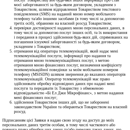
послуг Товариства) або будь-якої іншої інформації про стан
моєї заборгованості за будь-яким договором, укладеним з
Товариством, шляхом відправлення Товариством текстового
повідомлення (SMS) на наданий мною номер мобільного
телефону та/або іншими засобами (в тому числі за допомогою
третіх осіб), обраними на власний розсуд Товариством;
перевірки достовірності наданих мною персональних даних, в
тому числі за допомогою послуг інших осіб, та їх використання
і передання в процесі здійснення будь-яких дій, спрямованих на
погашення існуючої заборгованості за будь-яким договором,
укладеним з Товариством;
отримання від оператора телекомунікацій, який надає мені
телекомунікаційні послуги, інформації про надання та
отримання мною телекомунікаційних послуг, з метою
отримання мною фінансових послуг, визначення коефіцієнту
телекомунікаційної поведінки за моїм мобільним номером
телефону (MSISDN) шляхом звернення до вказаних операторів
телекомунікацій. Оператор телекомунікацій має право
здійснювати обробку відповідних даних про надані мені
послуги та передавати їх Товариству з обмеженою
відповідальністю «Бі Ел Джи Мікрофінанс», з метою надання
мені фінансових послуг;
здійснення Товариством інших дій, що не заборонені
законодавством України та обираються Товариством на власний
розсуд.
Підписанням цієї Заявки я надаю свою згоду на доступ до моїх
персональних даних третім особам, в тому числі часткового або
повного права обробки цих даних та/або передачу таких даних, що