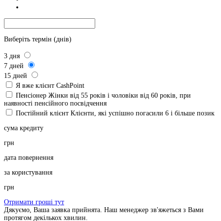
Виберіть термін (днів)
3
дня
7
дней
15
дней
Я вже клієнт CashPoint
Пенсіонер
Жінки від 55 років і чоловіки від 60 років, при
наявності пенсійного посвідчення
Постійний клієнт
Клієнти, які успішно погасили 6 і більше позик
сума кредиту
грн
дата повернення
за користування
грн
Отримати гроші тут
Дякуємо, Ваша заявка прийнята. Наш менеджер зв'яжеться з Вами
протягом декількох хвилин.