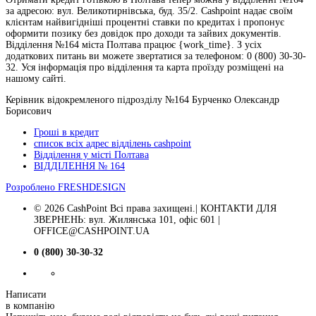
за адресою: вул. Великотирнівська, буд. 35/2. Cashpoint надає своїм
клієнтам найвигідніші процентні ставки по кредитах і пропонує
оформити позику без довідок про доходи та зайвих документів.
Відділення №164 міста Полтава працює {work_time}. З усіх
додаткових питань ви можете звертатися за телефоном: 0 (800) 30-30-
32. Уся інформація про відділення та карта проїзду розміщені на
нашому сайті.
Керівник відокремленого підрозділу №164 Бурченко Олександр
Борисович
Гроші в кредит
список всіх адрес відділень cashpoint
Відділення у місті Полтава
ВІДДІЛЕННЯ № 164
Розроблено
FRESHDESIGN
© 2026 CashPoint Всі права захищені.| КОНТАКТИ ДЛЯ
ЗВЕРНЕНЬ: вул. Жилянська 101, офіс 601 |
OFFICE@CASHPOINT.UA
0 (800) 30-30-32
Написати
в компанію