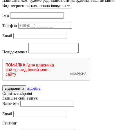
Напишіть нам, будемо раді відповісти на будь-які ваші питання
Вид звернення
Ім'я
Телефон
Email
Повідомлення
відправити
відміна
Оцініть cashpoint
Залиште свій відгук
Ваше ім'я
Email
Рейтинг