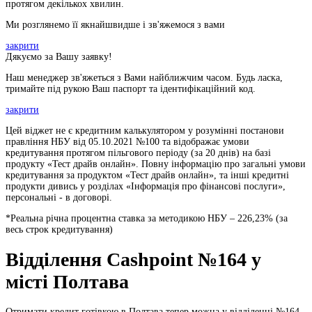
протягом декількох хвилин.
Ми розглянемо її якнайшвидше і зв'яжемося з вами
закрити
Дякуємо за Вашу заявку!
Наш менеджер зв'яжеться з Вами найближчим часом. Будь ласка,
тримайте під рукою Ваш паспорт та ідентифікаційний код.
закрити
Цей віджет не є кредитним калькулятором у розумінні постанови
правління НБУ від 05.10.2021 №100 та відображає умови
кредитування протягом пільгового періоду (за 20 днів) на базі
продукту «Тест драйв онлайн». Повну інформацію про загальні умови
кредитування за продуктом «Тест драйв онлайн», та інші кредитні
продукти дивись у розділах «Інформація про фінансові послуги»,
персональні - в договорі.
*Реальна річна процентна ставка за методикою НБУ –
226,23
% (за
весь строк кредитування)
Відділення Cashpoint №164 у
місті Полтава
Отримати кредит готівкою в Полтава тепер можна у відділенні №164