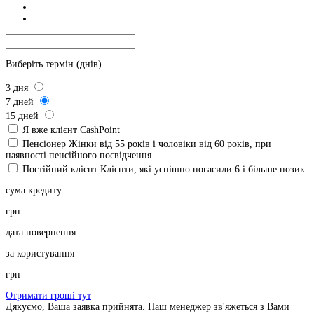
Виберіть термін (днів)
3
дня
7
дней
15
дней
Я вже клієнт CashPoint
Пенсіонер
Жінки від 55 років і чоловіки від 60 років, при
наявності пенсійного посвідчення
Постійний клієнт
Клієнти, які успішно погасили 6 і більше позик
сума кредиту
грн
дата повернення
за користування
грн
Отримати гроші тут
Дякуємо, Ваша заявка прийнята. Наш менеджер зв'яжеться з Вами