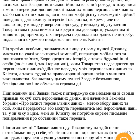
визначається Товариством самостійно на власний розсуд, в тому числі
з метою перевірки достовірності наданих мною персональних даних
та/або контактних даних, визначення коефіцієнту телекомунікаційної
поведінки, для захисту інтересів Товариства, зокрема, але не
виключно, у випадку звернення до суду, у випадку відступлення
Товариством права вимоги за кредитним договором, укладеним зі
мною тощо, при чому така передача персональних даних не потребує
подальшого окремого повідомлення мене як Клієнта.
Під третіми особами, зазначеними вище у цьому пункті Дозволу,
маються на увазі колекторські компанії, оператори мобільного та
поштового зв’язку, Бюро кредитних історій, а також будь-які інші
особи (як фізичні, так і юридичні), яким Товариство надає доступ до
персональних даних/здійснює передачу моїх персональних даних як
Клієнта, а також судові та правоохоронні органи згідно чинного
законодавства. Зазначена у цьому пункті Згода є безумовною,
безвідкличною і не обмежена строком дії.
Підписанням цієї Заявки також підтверджую ознайомлення зі своїми
правами як суб’єкта персональних даних, визначеними Законом
України «Про захист персональних даних», метою збору даних та
осіб, яким передаються або можуть передаватись мої персональні дані,
та, у зв’язку з цим, мені як Клієнту не потрібне окреме письмове
повідомлення про обставини такої передачі.
Підписанням цієї Заявки даю згоду Товариству на здійснення
фотозйомки щодо себе, зберігання та поширення таких фотографій у
випадках порушення умов укладеного договору між мною та