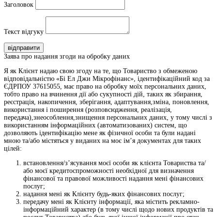
Заголовок
Текст відгуку
відправити
Заява про надання згоди на обробку даних
Я як Клієнт надаю свою згоду на те, що Товариство з обмеженою
відповідальністю «Бі Ел Джи Мікрофінанс», ідентифікаційний код за
ЄДРПОУ 37615055, має право на обробку моїх персональних даних,
тобто право на вчинення дії або сукупності дій, таких як збирання,
реєстрація, накопичення, зберігання, адаптування,зміна, поновлення,
використання і поширення (розповсюдження, реалізація,
передача),знеособлення,знищення персональних даних, у тому числі з
використанням інформаційних (автоматизованих) систем, що
дозволяють ідентифікацію мене як фізичної особи та були надані
мною та/або містяться у виданих на моє ім’я документах для таких
цілей:
встановлення/з’ясування моєї особи як клієнта Товариства та/
або моєї кредитоспроможності необхідної для визначення
фінансової та правової можливості надання мені фінансових
послуг;
надання мені як Клієнту будь-яких фінансових послуг;
передачу мені як Клієнту інформації, яка містить рекламно-
інформаційний характер (в тому числі щодо нових продуктів та