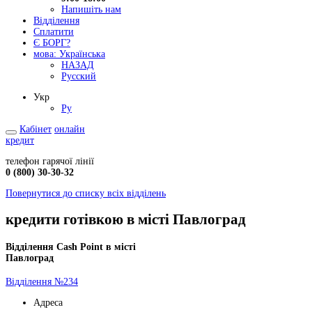
Напишіть нам
Відділення
Сплатити
Є БОРГ?
мова:
Українська
НАЗАД
Русский
Укр
Ру
Кабінет
онлайн
кредит
телефон гарячої лінії
0 (800) 30-30-32
Повернутися до списку всіх відділень
кредити готівкою в місті Павлоград
Відділення Cash Point в місті
Павлоград
Відділення №234
Адреса