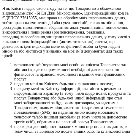
Я як Клієнт надаю свою згоду на те, що Товариство з обмеженою
відповідальністю «Бі Ел Джи Мікрофінанс», ідентифікаційний код за
ЄДРПОУ 37615055, має право на обробку моїх персональних даних,
тобто право на вчинення дії або сукупності дій, таких як збирання,
реєстрація, накопичення, зберігання, адаптування,зміна, поновлення,
використання і поширення (розповсюдження, реалізація,
передача),знеособлення,знищення персональних даних, у тому числі з
використанням інформаційних (автоматизованих) систем, що
дозволяють ідентифікацію мене як фізичної особи та були надані
мною та/або містяться у виданих на моє ім’я документах для таких
цілей:
встановлення/з’ясування моєї особи як клієнта Товариства та/
або моєї кредитоспроможності необхідної для визначення
фінансової та правової можливості надання мені фінансових
послуг;
надання мені як Клієнту будь-яких фінансових послуг;
передачу мені як Клієнту інформації, яка містить рекламно-
інформаційний характер (в тому числі щодо нових продуктів та
послуг Товариства) або будь-якої іншої інформації про стан
моєї заборгованості за будь-яким договором, укладеним з
Товариством, шляхом відправлення Товариством текстового
повідомлення (SMS) на наданий мною номер мобільного
телефону та/або іншими засобами (в тому числі за допомогою
третіх осіб), обраними на власний розсуд Товариством;
перевірки достовірності наданих мною персональних даних, в
тому числі за допомогою послуг інших осіб, та їх використання