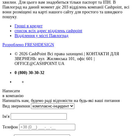
хвилин. Для цього вам знадобиться тільки паспорт та ІПН. В
Павлоград на даний момент діє 203 відділень компанії Cashpoint, всі
вони розміщені на карті нашого сайту для простого та швидкого
пошуку.
Гроші в кредит
список всіх адрес відділень cashpoint
Відділення у місті Павлоград
Розроблено
FRESHDESIGN
© 2026 CashPoint Всі права захищені.| КОНТАКТИ ДЛЯ
ЗВЕРНЕНЬ: вул. Жилянська 101, офіс 601 |
OFFICE@CASHPOINT.UA
0 (800) 30-30-32
Написати
в компанію
Напишіть нам, будемо раді відповісти на будь-які ваші питання
Вид звернення
Ім'я
Телефон