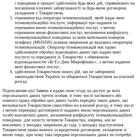
і передання в процесі здійснення будь-яких дій, спрямованих на
погашення існуючої заборгованості за будь-яким договором,
укладеним з Товариством;
отримання від оператора телекомунікацій, який надає мені
телекомунікаційні послуги, інформації про надання та
отримання мною телекомунікаційних послуг, з метою
отримання мною фінансових послуг, визначення коефіцієнту
телекомунікаційної поведінки за моїм мобільним номером
телефону (MSISDN) шляхом звернення до вказаних операторів
телекомунікацій. Оператор телекомунікацій має право
здійснювати обробку відповідних даних про надані мені
послуги та передавати їх Товариству з обмеженою
відповідальністю «Бі Ел Джи Мікрофінанс», з метою надання
мені фінансових послуг;
здійснення Товариством інших дій, що не заборонені
законодавством України та обираються Товариством на власний
розсуд.
Підписанням цієї Заявки я надаю свою згоду на доступ до моїх
персональних даних третім особам, в тому числі часткового або
повного права обробки цих даних та/або передачу таких даних, що
визначається Товариством самостійно на власний розсуд, в тому числі
з метою перевірки достовірності наданих мною персональних даних
та/або контактних даних, визначення коефіцієнту телекомунікаційної
поведінки, для захисту інтересів Товариства, зокрема, але не
виключно, у випадку звернення до суду, у випадку відступлення
Товариством права вимоги за кредитним договором, укладеним зі
мною тощо, при чому така передача персональних даних не потребує