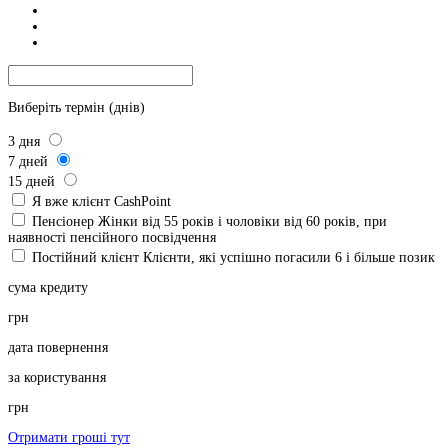
Виберіть термін (днів)
3
дня
7
дней
15
дней
Я вже клієнт CashPoint
Пенсіонер
Жінки від 55 років і чоловіки від 60 років, при
наявності пенсійного посвідчення
Постійний клієнт
Клієнти, які успішно погасили 6 і більше позик
сума кредиту
грн
дата повернення
за користування
грн
Отримати гроші тут