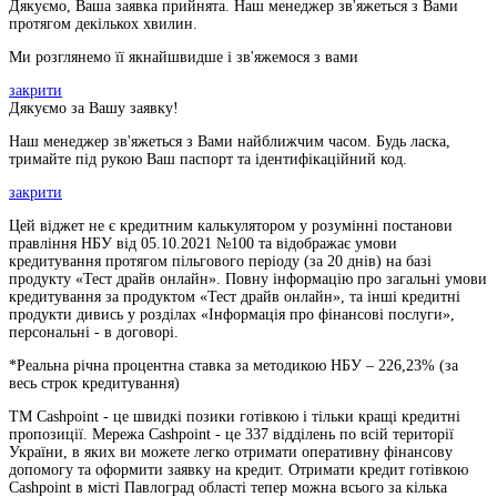
Дякуємо, Ваша заявка прийнята. Наш менеджер зв'яжеться з Вами
протягом декількох хвилин.
Ми розглянемо її якнайшвидше і зв'яжемося з вами
закрити
Дякуємо за Вашу заявку!
Наш менеджер зв'яжеться з Вами найближчим часом. Будь ласка,
тримайте під рукою Ваш паспорт та ідентифікаційний код.
закрити
Цей віджет не є кредитним калькулятором у розумінні постанови
правління НБУ від 05.10.2021 №100 та відображає умови
кредитування протягом пільгового періоду (за 20 днів) на базі
продукту «Тест драйв онлайн». Повну інформацію про загальні умови
кредитування за продуктом «Тест драйв онлайн», та інші кредитні
продукти дивись у розділах «Інформація про фінансові послуги»,
персональні - в договорі.
*Реальна річна процентна ставка за методикою НБУ –
226,23
% (за
весь строк кредитування)
ТМ Cashpoint - це швидкі позики готівкою і тільки кращі кредитні
пропозиції. Мережа Cashpoint - це 337 відділень по всій території
України, в яких ви можете легко отримати оперативну фінансову
допомогу та оформити заявку на кредит. Отримати кредит готівкою
Cashpoint в місті Павлоград області тепер можна всього за кілька