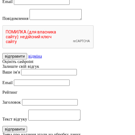
Email
Повідомлення
відправити
відміна
Оцініть cashpoint
Залиште свій відгук
Ваше ім'я
Email
Рейтинг
Заголовок
Текст відгуку
відправити
Заява про надання згоди на обробку даних