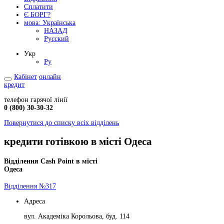
Сплатити
Є БОРГ?
мова:
Українська
НАЗАД
Русский
Укр
Ру
Кабінет
онлайн
кредит
телефон гарячої лінії
0 (800) 30-30-32
Повернутися до списку всіх відділень
кредити готівкою в місті Одеса
Відділення Cash Point в місті
Одеса
Відділення №317
Адреса
вул. Академіка Корольова, буд. 114