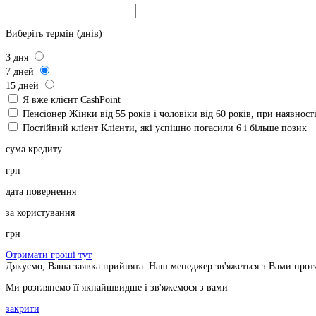
Виберіть термін (днів)
3
дня
7
дней
15
дней
Я вже клієнт CashPoint
Пенсіонер
Жінки від 55 років і чоловіки від 60 років, при наявнос
Постійний клієнт
Клієнти, які успішно погасили 6 і більше позик
сума кредиту
грн
дата повернення
за користування
грн
Отримати гроші тут
Дякуємо, Ваша заявка прийнята. Наш менеджер зв'яжеться з Вами прот
Ми розглянемо її якнайшвидше і зв'яжемося з вами
закрити