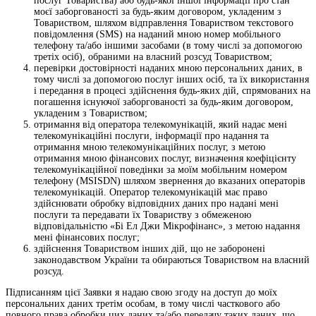
послуг Товариства) або будь-якої іншої інформації про стан
моєї заборгованості за будь-яким договором, укладеним з
Товариством, шляхом відправлення Товариством текстового
повідомлення (SMS) на наданий мною номер мобільного
телефону та/або іншими засобами (в тому числі за допомогою
третіх осіб), обраними на власний розсуд Товариством;
перевірки достовірності наданих мною персональних даних, в
тому числі за допомогою послуг інших осіб, та їх використання
і передання в процесі здійснення будь-яких дій, спрямованих на
погашення існуючої заборгованості за будь-яким договором,
укладеним з Товариством;
отримання від оператора телекомунікацій, який надає мені
телекомунікаційні послуги, інформації про надання та
отримання мною телекомунікаційних послуг, з метою
отримання мною фінансових послуг, визначення коефіцієнту
телекомунікаційної поведінки за моїм мобільним номером
телефону (MSISDN) шляхом звернення до вказаних операторів
телекомунікацій. Оператор телекомунікацій має право
здійснювати обробку відповідних даних про надані мені
послуги та передавати їх Товариству з обмеженою
відповідальністю «Бі Ел Джи Мікрофінанс», з метою надання
мені фінансових послуг;
здійснення Товариством інших дій, що не заборонені
законодавством України та обираються Товариством на власний
розсуд.
Підписанням цієї Заявки я надаю свою згоду на доступ до моїх
персональних даних третім особам, в тому числі часткового або
повного права обробки цих даних та/або передачу таких даних, що