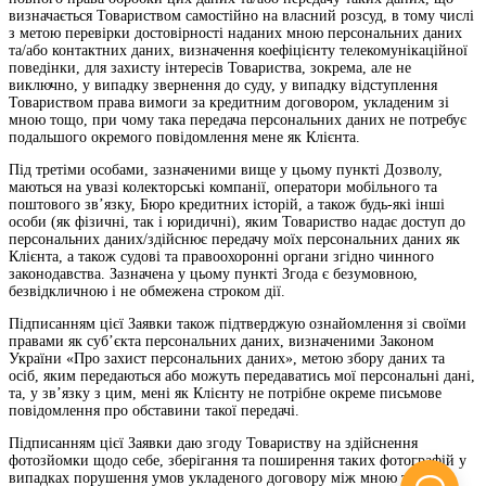
визначається Товариством самостійно на власний розсуд, в тому числі
з метою перевірки достовірності наданих мною персональних даних
та/або контактних даних, визначення коефіцієнту телекомунікаційної
поведінки, для захисту інтересів Товариства, зокрема, але не
виключно, у випадку звернення до суду, у випадку відступлення
Товариством права вимоги за кредитним договором, укладеним зі
мною тощо, при чому така передача персональних даних не потребує
подальшого окремого повідомлення мене як Клієнта.
Під третіми особами, зазначеними вище у цьому пункті Дозволу,
маються на увазі колекторські компанії, оператори мобільного та
поштового зв’язку, Бюро кредитних історій, а також будь-які інші
особи (як фізичні, так і юридичні), яким Товариство надає доступ до
персональних даних/здійснює передачу моїх персональних даних як
Клієнта, а також судові та правоохоронні органи згідно чинного
законодавства. Зазначена у цьому пункті Згода є безумовною,
безвідкличною і не обмежена строком дії.
Підписанням цієї Заявки також підтверджую ознайомлення зі своїми
правами як суб’єкта персональних даних, визначеними Законом
України «Про захист персональних даних», метою збору даних та
осіб, яким передаються або можуть передаватись мої персональні дані,
та, у зв’язку з цим, мені як Клієнту не потрібне окреме письмове
повідомлення про обставини такої передачі.
Підписанням цієї Заявки даю згоду Товариству на здійснення
фотозйомки щодо себе, зберігання та поширення таких фотографій у
випадках порушення умов укладеного договору між мною та