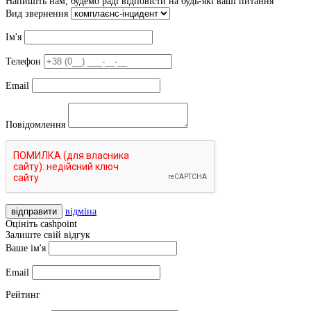
Напишіть нам, будемо раді відповісти на будь-які ваші питання
Вид звернення
Ім'я
Телефон
Email
Повідомлення
відправити
відміна
Оцініть cashpoint
Залиште свій відгук
Ваше ім'я
Email
Рейтинг