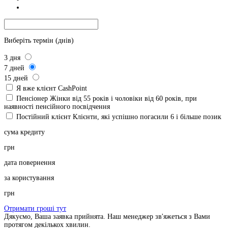
Виберіть термін (днів)
3
дня
7
дней
15
дней
Я вже клієнт CashPoint
Пенсіонер
Жінки від 55 років і чоловіки від 60 років, при
наявності пенсійного посвідчення
Постійний клієнт
Клієнти, які успішно погасили 6 і більше позик
сума кредиту
грн
дата повернення
за користування
грн
Отримати гроші тут
Дякуємо, Ваша заявка прийнята. Наш менеджер зв'яжеться з Вами
протягом декількох хвилин.