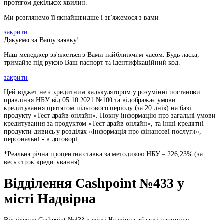
протягом декількох хвилин.
Ми розглянемо її якнайшвидше і зв'яжемося з вами
закрити
Дякуємо за Вашу заявку!
Наш менеджер зв'яжеться з Вами найближчим часом. Будь ласка,
тримайте під рукою Ваш паспорт та ідентифікаційний код.
закрити
Цей віджет не є кредитним калькулятором у розумінні постанови
правління НБУ від 05.10.2021 №100 та відображає умови
кредитування протягом пільгового періоду (за 20 днів) на базі
продукту «Тест драйв онлайн». Повну інформацію про загальні умови
кредитування за продуктом «Тест драйв онлайн», та інші кредитні
продукти дивись у розділах «Інформація про фінансові послуги»,
персональні - в договорі.
*Реальна річна процентна ставка за методикою НБУ –
226,23
% (за
весь строк кредитування)
Відділення Cashpoint №433 у
місті Надвірна
Відділення Cashpoint №433 в місті Надвірна області пропонує