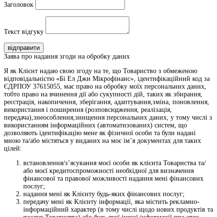
Заголовок
Текст відгуку
відправити
Заява про надання згоди на обробку даних
Я як Клієнт надаю свою згоду на те, що Товариство з обмеженою
відповідальністю «Бі Ел Джи Мікрофінанс», ідентифікаційний код за
ЄДРПОУ 37615055, має право на обробку моїх персональних даних,
тобто право на вчинення дії або сукупності дій, таких як збирання,
реєстрація, накопичення, зберігання, адаптування,зміна, поновлення,
використання і поширення (розповсюдження, реалізація,
передача),знеособлення,знищення персональних даних, у тому числі з
використанням інформаційних (автоматизованих) систем, що
дозволяють ідентифікацію мене як фізичної особи та були надані
мною та/або містяться у виданих на моє ім’я документах для таких
цілей:
встановлення/з’ясування моєї особи як клієнта Товариства та/
або моєї кредитоспроможності необхідної для визначення
фінансової та правової можливості надання мені фінансових
послуг;
надання мені як Клієнту будь-яких фінансових послуг;
передачу мені як Клієнту інформації, яка містить рекламно-
інформаційний характер (в тому числі щодо нових продуктів та