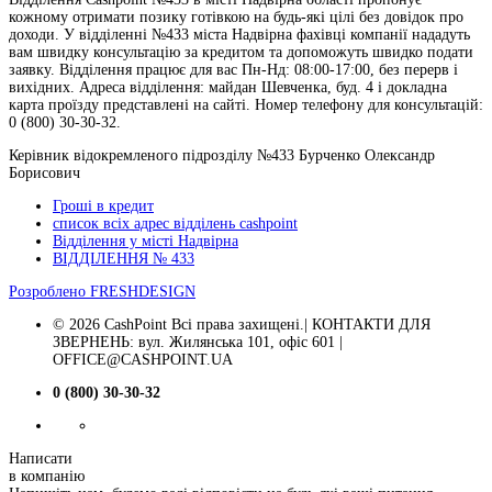
кожному отримати позику готівкою на будь-які цілі без довідок про
доходи. У відділенні №433 міста Надвірна фахівці компанії нададуть
вам швидку консультацію за кредитом та допоможуть швидко подати
заявку. Відділення працює для вас Пн-Нд: 08:00-17:00, без перерв і
вихідних. Адреса відділення: майдан Шевченка, буд. 4 і докладна
карта проїзду представлені на сайті. Номер телефону для консультацій:
0 (800) 30-30-32.
Керівник відокремленого підрозділу №433 Бурченко Олександр
Борисович
Гроші в кредит
список всіх адрес відділень cashpoint
Відділення у місті Надвірна
ВІДДІЛЕННЯ № 433
Розроблено
FRESHDESIGN
© 2026 CashPoint Всі права захищені.| КОНТАКТИ ДЛЯ
ЗВЕРНЕНЬ: вул. Жилянська 101, офіс 601 |
OFFICE@CASHPOINT.UA
0 (800) 30-30-32
Написати
в компанію