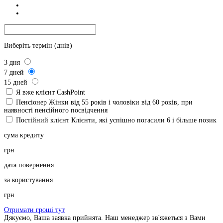
Виберіть термін (днів)
3
дня
7
дней
15
дней
Я вже клієнт CashPoint
Пенсіонер
Жінки від 55 років і чоловіки від 60 років, при
наявності пенсійного посвідчення
Постійний клієнт
Клієнти, які успішно погасили 6 і більше позик
сума кредиту
грн
дата повернення
за користування
грн
Отримати гроші тут
Дякуємо, Ваша заявка прийнята. Наш менеджер зв'яжеться з Вами