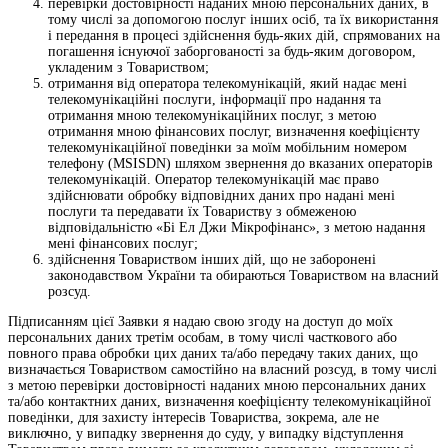
перевірки достовірності наданих мною персональних даних, в
тому числі за допомогою послуг інших осіб, та їх використання
і передання в процесі здійснення будь-яких дій, спрямованих на
погашення існуючої заборгованості за будь-яким договором,
укладеним з Товариством;
отримання від оператора телекомунікацій, який надає мені
телекомунікаційні послуги, інформації про надання та
отримання мною телекомунікаційних послуг, з метою
отримання мною фінансових послуг, визначення коефіцієнту
телекомунікаційної поведінки за моїм мобільним номером
телефону (MSISDN) шляхом звернення до вказаних операторів
телекомунікацій. Оператор телекомунікацій має право
здійснювати обробку відповідних даних про надані мені
послуги та передавати їх Товариству з обмеженою
відповідальністю «Бі Ел Джи Мікрофінанс», з метою надання
мені фінансових послуг;
здійснення Товариством інших дій, що не заборонені
законодавством України та обираються Товариством на власний
розсуд.
Підписанням цієї Заявки я надаю свою згоду на доступ до моїх
персональних даних третім особам, в тому числі часткового або
повного права обробки цих даних та/або передачу таких даних, що
визначається Товариством самостійно на власний розсуд, в тому числі
з метою перевірки достовірності наданих мною персональних даних
та/або контактних даних, визначення коефіцієнту телекомунікаційної
поведінки, для захисту інтересів Товариства, зокрема, але не
виключно, у випадку звернення до суду, у випадку відступлення