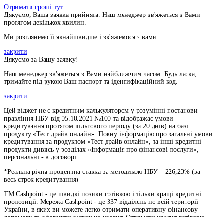
Отримати гроші тут
Дякуємо, Ваша заявка прийнята. Наш менеджер зв'яжеться з Вами
протягом декількох хвилин.
Ми розглянемо її якнайшвидше і зв'яжемося з вами
закрити
Дякуємо за Вашу заявку!
Наш менеджер зв'яжеться з Вами найближчим часом. Будь ласка,
тримайте під рукою Ваш паспорт та ідентифікаційний код.
закрити
Цей віджет не є кредитним калькулятором у розумінні постанови
правління НБУ від 05.10.2021 №100 та відображає умови
кредитування протягом пільгового періоду (за 20 днів) на базі
продукту «Тест драйв онлайн». Повну інформацію про загальні умови
кредитування за продуктом «Тест драйв онлайн», та інші кредитні
продукти дивись у розділах «Інформація про фінансові послуги»,
персональні - в договорі.
*Реальна річна процентна ставка за методикою НБУ –
226,23
% (за
весь строк кредитування)
ТМ Cashpoint - це швидкі позики готівкою і тільки кращі кредитні
пропозиції. Мережа Cashpoint - це 337 відділень по всій території
України, в яких ви можете легко отримати оперативну фінансову