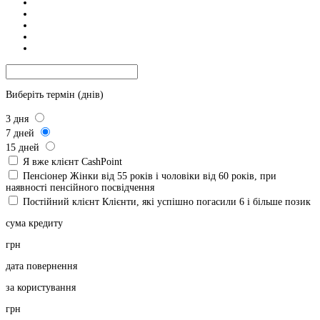
Виберіть термін (днів)
3
дня
7
дней
15
дней
Я вже клієнт CashPoint
Пенсіонер
Жінки від 55 років і чоловіки від 60 років, при
наявності пенсійного посвідчення
Постійний клієнт
Клієнти, які успішно погасили 6 і більше позик
сума кредиту
грн
дата повернення
за користування
грн