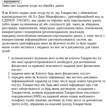
відправити
Заява про надання згоди на обробку даних
Я як Клієнт надаю свою згоду на те, що Товариство з обмеженою
відповідальністю «Бі Ел Джи Мікрофінанс», ідентифікаційний код за
ЄДРПОУ 37615055, має право на обробку моїх персональних даних,
тобто право на вчинення дії або сукупності дій, таких як збирання,
реєстрація, накопичення, зберігання, адаптування,зміна, поновлення,
використання і поширення (розповсюдження, реалізація,
передача),знеособлення,знищення персональних даних, у тому числі з
використанням інформаційних (автоматизованих) систем, що
дозволяють ідентифікацію мене як фізичної особи та були надані
мною та/або містяться у виданих на моє ім’я документах для таких
цілей:
встановлення/з’ясування моєї особи як клієнта Товариства та/
або моєї кредитоспроможності необхідної для визначення
фінансової та правової можливості надання мені фінансових
послуг;
надання мені як Клієнту будь-яких фінансових послуг;
передачу мені як Клієнту інформації, яка містить рекламно-
інформаційний характер (в тому числі щодо нових продуктів та
послуг Товариства) або будь-якої іншої інформації про стан
моєї заборгованості за будь-яким договором, укладеним з
Товариством, шляхом відправлення Товариством текстового
повідомлення (SMS) на наданий мною номер мобільного
телефону та/або іншими засобами (в тому числі за допомогою
третіх осіб), обраними на власний розсуд Товариством;