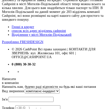
допомогу та оформити заявку на кредит. Отримати кредит готівкою
Cashpoint в місті Могилів-Подільський області тепер можна всього за
кілька хвилин. Для цього вам знадобиться тільки паспорт та ІПН. В
Могилів-Подільський на даний момент діє 203 відділень компанії
Cashpoint, всі вони розміщені на карті нашого сайту для простого та
швидкого пошуку.
Гроші в кредит
список всіх адрес відділень cashpoint
Відділення у місті Могилів-Подільський
Розроблено
FRESHDESIGN
© 2026 CashPoint Всі права захищені.| КОНТАКТИ ДЛЯ
ЗВЕРНЕНЬ: вул. Жилянська 101, офіс 601 |
OFFICE@CASHPOINT.UA
0 (800) 30-30-32
Написати
в компанію
Напишіть нам, будемо раді відповісти на будь-які ваші питання
Вид звернення
Ім'я
Телефон