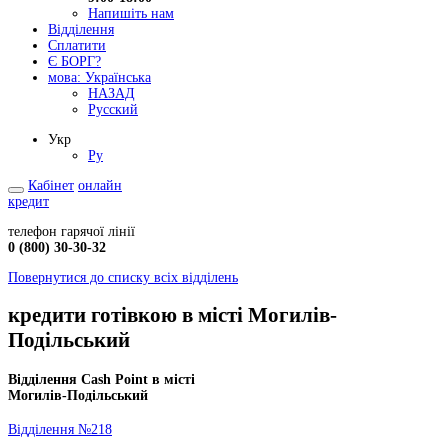
Напишіть нам
Відділення
Сплатити
Є БОРГ?
мова:
Українська
НАЗАД
Русский
Укр
Ру
Кабінет
онлайн
кредит
телефон гарячої лінії
0 (800) 30-30-32
Повернутися до списку всіх відділень
кредити готівкою в місті Могилів-
Подільський
Відділення Cash Point в місті
Могилів-Подільський
Відділення №218