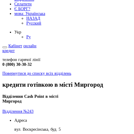
Сплатити
Є БОРГ?
мова:
Українська
НАЗАД
Русский
Укр
Ру
Кабінет
онлайн
кредит
телефон гарячої лінії
0 (800) 30-30-32
Повернутися до списку всіх відділень
кредити готівкою в місті Миргород
Відділення Cash Point в місті
Миргород
Відділення №243
Адреса
вул. Воскресінська, буд. 5