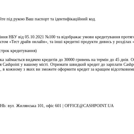
те під рукою Ваш паспорт та ідентифікаційний код.
ння НБУ від 05.10.2021 №100 та відображає умови кредитування протягом
ом «Тест драйв онлайн», та інші кредитні продукти дивись у розділах «
 строк кредитування)
 яка займається видачею кредитів до 30000 гривень на термін до 45 днів.
ня Cashpoint у вашому місті. Отримати швидкий кредит до зарплати Cashp
ні, в кожному з яких ви зможете оформити кредит за кращим відсотковими
: вул. Жилянська 101, офіс 601 |
OFFICE@CASHPOINT.UA