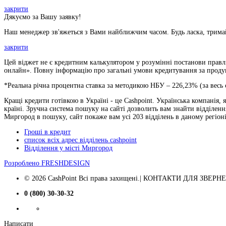
закрити
Дякуємо за Вашу заявку!
Наш менеджер зв'яжеться з Вами найближчим часом. Будь ласка, тримай
закрити
Цей віджет не є кредитним калькулятором у розумінні постанови правлі
онлайн». Повну інформацію про загальні умови кредитування за продукт
*Реальна річна процентна ставка за методикою НБУ –
226,23
% (за весь
Кращі кредити готівкою в Україні - це Cashpoint. Українська компанія,
країні. Зручна система пошуку на сайті дозволить вам знайти відділен
Миргород в пошуку, сайт покаже вам усі 203 відділень в даному регіо
Гроші в кредит
список всіх адрес відділень cashpoint
Відділення у місті Миргород
Розроблено
FRESHDESIGN
© 2026 CashPoint Всі права захищені.| КОНТАКТИ ДЛЯ ЗВЕРНЕНЬ
0 (800) 30-30-32
Написати