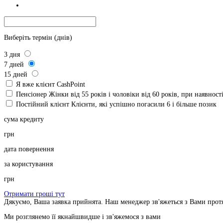
Виберіть термін (днів)
3
дня
7
дней
15
дней
Я вже клієнт CashPoint
Пенсіонер
Жінки від 55 років і чоловіки від 60 років, при наявнос
Постійний клієнт
Клієнти, які успішно погасили 6 і більше позик
сума кредиту
грн
дата повернення
за користування
грн
Отримати гроші тут
Дякуємо, Ваша заявка прийнята. Наш менеджер зв'яжеться з Вами прот
Ми розглянемо її якнайшвидше і зв'яжемося з вами