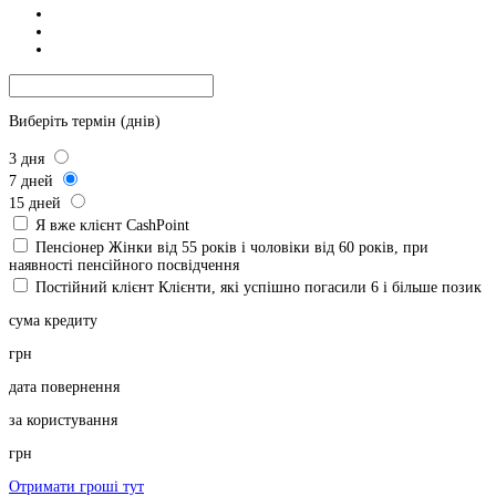
Виберіть термін (днів)
3
дня
7
дней
15
дней
Я вже клієнт CashPoint
Пенсіонер
Жінки від 55 років і чоловіки від 60 років, при
наявності пенсійного посвідчення
Постійний клієнт
Клієнти, які успішно погасили 6 і більше позик
сума кредиту
грн
дата повернення
за користування
грн
Отримати гроші тут