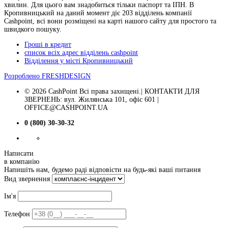
хвилин. Для цього вам знадобиться тільки паспорт та ІПН. В
Кропивницький на даний момент діє 203 відділень компанії
Cashpoint, всі вони розміщені на карті нашого сайту для простого та
швидкого пошуку.
Гроші в кредит
список всіх адрес відділень cashpoint
Відділення у місті Кропивницький
Розроблено
FRESHDESIGN
© 2026 CashPoint Всі права захищені.| КОНТАКТИ ДЛЯ
ЗВЕРНЕНЬ: вул. Жилянська 101, офіс 601 |
OFFICE@CASHPOINT.UA
0 (800) 30-30-32
Написати
в компанію
Напишіть нам, будемо раді відповісти на будь-які ваші питання
Вид звернення
Ім'я
Телефон