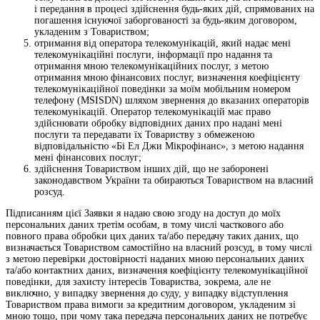
і передання в процесі здійснення будь-яких дій, спрямованих на
погашення існуючої заборгованості за будь-яким договором,
укладеним з Товариством;
отримання від оператора телекомунікацій, який надає мені
телекомунікаційні послуги, інформації про надання та
отримання мною телекомунікаційних послуг, з метою
отримання мною фінансових послуг, визначення коефіцієнту
телекомунікаційної поведінки за моїм мобільним номером
телефону (MSISDN) шляхом звернення до вказаних операторів
телекомунікацій. Оператор телекомунікацій має право
здійснювати обробку відповідних даних про надані мені
послуги та передавати їх Товариству з обмеженою
відповідальністю «Бі Ел Джи Мікрофінанс», з метою надання
мені фінансових послуг;
здійснення Товариством інших дій, що не заборонені
законодавством України та обираються Товариством на власний
розсуд.
Підписанням цієї Заявки я надаю свою згоду на доступ до моїх
персональних даних третім особам, в тому числі часткового або
повного права обробки цих даних та/або передачу таких даних, що
визначається Товариством самостійно на власний розсуд, в тому числі
з метою перевірки достовірності наданих мною персональних даних
та/або контактних даних, визначення коефіцієнту телекомунікаційної
поведінки, для захисту інтересів Товариства, зокрема, але не
виключно, у випадку звернення до суду, у випадку відступлення
Товариством права вимоги за кредитним договором, укладеним зі
мною тощо, при чому така передача персональних даних не потребує