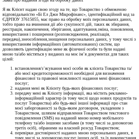
Заява про надання згоди на обробку даних
Я як Клієнт надаю свою згоду на те, що Товариство з обмеженою
відповідальністю «Бі Ел Джи Мікрофінанс», ідентифікаційний код за
ЄДРПОУ 37615055, має право на обробку моїх персональних даних,
тобто право на вчинення дії або сукупності дій, таких як збирання,
реєстрація, накопичення, зберігання, адаптування,зміна, поновлення,
використання і поширення (розповсюдження, реалізація,
передача),знеособлення,знищення персональних даних, у тому числі з
використанням інформаційних (автоматизованих) систем, що
дозволяють ідентифікацію мене як фізичної особи та були надані
мною та/або містяться у виданих на моє ім’я документах для таких
цілей:
встановлення/з’ясування моєї особи як клієнта Товариства та/
або моєї кредитоспроможності необхідної для визначення
фінансової та правової можливості надання мені фінансових
послуг;
надання мені як Клієнту будь-яких фінансових послуг;
передачу мені як Клієнту інформації, яка містить рекламно-
інформаційний характер (в тому числі щодо нових продуктів та
послуг Товариства) або будь-якої іншої інформації про стан
моєї заборгованості за будь-яким договором, укладеним з
Товариством, шляхом відправлення Товариством текстового
повідомлення (SMS) на наданий мною номер мобільного
телефону та/або іншими засобами (в тому числі за допомогою
третіх осіб), обраними на власний розсуд Товариством;
перевірки достовірності наданих мною персональних даних, в
тому числі за допомогою послуг інших осіб, та їх використання