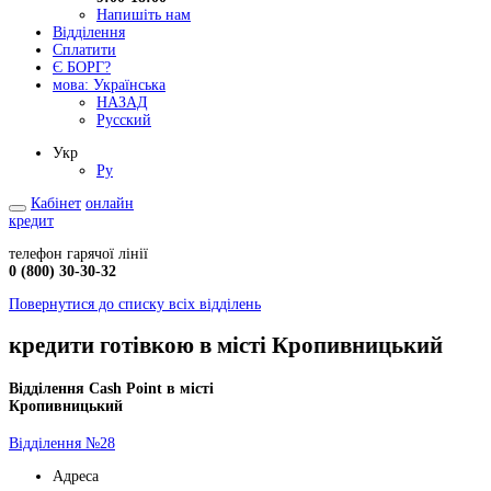
Напишіть нам
Відділення
Сплатити
Є БОРГ?
мова:
Українська
НАЗАД
Русский
Укр
Ру
Кабінет
онлайн
кредит
телефон гарячої лінії
0 (800) 30-30-32
Повернутися до списку всіх відділень
кредити готівкою в місті Кропивницький
Відділення Cash Point в місті
Кропивницький
Відділення №28
Адреса