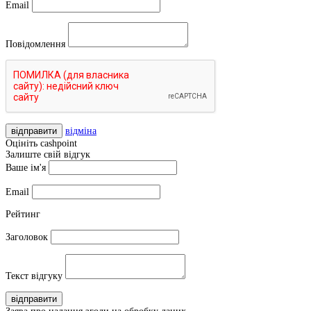
Email
Повідомлення
відправити
відміна
Оцініть cashpoint
Залиште свій відгук
Ваше ім'я
Email
Рейтинг
Заголовок
Текст відгуку
відправити