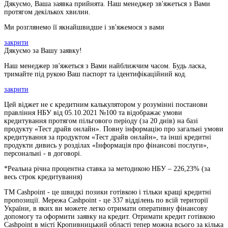
Дякуємо, Ваша заявка прийнята. Наш менеджер зв'яжеться з Вами
протягом декількох хвилин.
Ми розглянемо її якнайшвидше і зв'яжемося з вами
закрити
Дякуємо за Вашу заявку!
Наш менеджер зв'яжеться з Вами найближчим часом. Будь ласка,
тримайте під рукою Ваш паспорт та ідентифікаційний код.
закрити
Цей віджет не є кредитним калькулятором у розумінні постанови
правління НБУ від 05.10.2021 №100 та відображає умови
кредитування протягом пільгового періоду (за 20 днів) на базі
продукту «Тест драйв онлайн». Повну інформацію про загальні умови
кредитування за продуктом «Тест драйв онлайн», та інші кредитні
продукти дивись у розділах «Інформація про фінансові послуги»,
персональні - в договорі.
*Реальна річна процентна ставка за методикою НБУ –
226,23
% (за
весь строк кредитування)
ТМ Cashpoint - це швидкі позики готівкою і тільки кращі кредитні
пропозиції. Мережа Cashpoint - це 337 відділень по всій території
України, в яких ви можете легко отримати оперативну фінансову
допомогу та оформити заявку на кредит. Отримати кредит готівкою
Cashpoint в місті Кропивницький області тепер можна всього за кілька