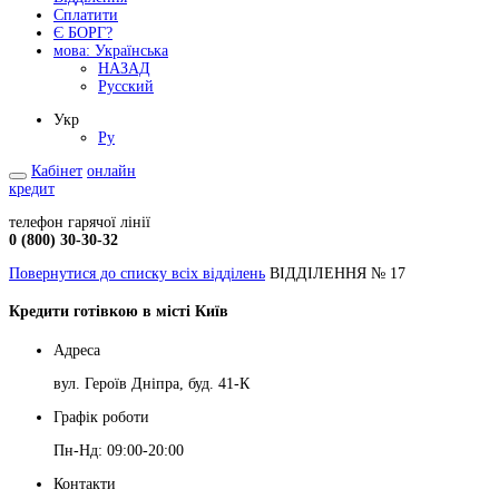
Сплатити
Є БОРГ?
мова:
Українська
НАЗАД
Русский
Укр
Ру
Кабінет
онлайн
кредит
телефон гарячої лінії
0 (800) 30-30-32
Повернутися до списку всіх відділень
ВІДДІЛЕННЯ № 17
Кредити готівкою в місті Київ
Адреса
вул. Героїв Дніпра, буд. 41-К
Графік роботи
Пн-Нд: 09:00-20:00
Контакти