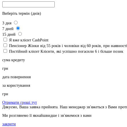
Виберіть термін (днів)
3
дня
7
дней
15
дней
Я вже клієнт CashPoint
Пенсіонер
Жінки від 55 років і чоловіки від 60 років, при наявнос
Постійний клієнт
Клієнти, які успішно погасили 6 і більше позик
сума кредиту
грн
дата повернення
за користування
грн
Отримати гроші тут
Дякуємо, Ваша заявка прийнята. Наш менеджер зв'яжеться з Вами прот
Ми розглянемо її якнайшвидше і зв'яжемося з вами
закрити