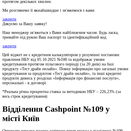
протягом декількох хвилин.
Ми розглянемо її якнайшвидше і зв'яжемося з вами
закрити
Дякуємо за Вашу заявку!
Наш менеджер зв'яжеться з Вами найближчим часом. Будь ласка,
тримайте під рукою Ваш паспорт та ідентифікаційний код.
закрити
Цей віджет не є кредитним калькулятором у розумінні постанови
правління НБУ від 05.10.2021 №100 та відображає умови
кредитування протягом пільгового періоду (за 20 днів) на базі
продукту «Тест драйв онлайн». Повну інформацію про загальні умови
кредитування за продуктом «Тест драйв онлайн», та інші кредитні
продукти дивись у розділах «Інформація про фінансові послуги»,
персональні - в договорі.
*Реальна річна процентна ставка за методикою НБУ –
226,23
% (за
весь строк кредитування)
Відділення Cashpoint №109 у
місті Київ
Отримати швидку позику готівкою тепер можна у відділенні №109