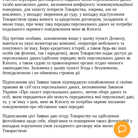
та/або контактних даних, визначення коефіцієнту телекомунікаційної
поведінки, для захисту інтересів Товариства, зокрема, але не
виключно, у випадку звернення до суду, у випадку відступлення
Товариством права вимоги за кредитним договором, укладеним зі
мною тощо, при чому така передача персональних даних не потребує
подальшого окремого повідомлення мене як Клієнта.
Під третіми особами, зазначеними вище у цьому пункті Дозволу,
маються на увазі колекторські компанії, оператори мобільного та
поштового зв’язку, Бюро кредитних історій, а також будь-які інші
особи (як фізичні, так і юридичні), яким Товариство надає доступ до
персональних даних/здійснює передачу моїх персональних даних як
Клієнта, а також судові та правоохоронні органи згідно чинного
законодавства. Зазначена у цьому пункті Згода є безумовною,
безвідкличною і не обмежена строком дії.
Підписанням цієї Заявки також підтверджую ознайомлення зі своїми
правами як суб’єкта персональних даних, визначеними Законом
України «Про захист персональних даних», метою збору даних та
осіб, яким передаються або можуть передаватись мої персональні дані,
та, у зв’язку з цим, мені як Клієнту не потрібне окреме письмове
повідомлення про обставини такої передачі.
Підписанням цієї Заявки даю згоду Товариству на здійснення
фотозйомки щодо себе, зберігання та поширення таких фотографій у
випадках порушення умов укладеного договору між мною та
Товариством