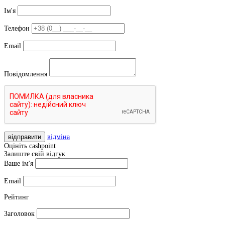
Ім'я
Телефон
Email
Повідомлення
відправити
відміна
Оцініть cashpoint
Залиште свій відгук
Ваше ім'я
Email
Рейтинг
Заголовок