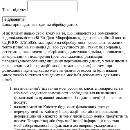
Текст відгуку
відправити
Заява про надання згоди на обробку даних
Я як Клієнт надаю свою згоду на те, що Товариство з обмеженою
відповідальністю «Бі Ел Джи Мікрофінанс», ідентифікаційний код за
ЄДРПОУ 37615055, має право на обробку моїх персональних даних,
тобто право на вчинення дії або сукупності дій, таких як збирання,
реєстрація, накопичення, зберігання, адаптування,зміна, поновлення,
використання і поширення (розповсюдження, реалізація,
передача),знеособлення,знищення персональних даних, у тому числі з
використанням інформаційних (автоматизованих) систем, що
дозволяють ідентифікацію мене як фізичної особи та були надані
мною та/або містяться у виданих на моє ім’я документах для таких
цілей:
встановлення/з’ясування моєї особи як клієнта Товариства та/
або моєї кредитоспроможності необхідної для визначення
фінансової та правової можливості надання мені фінансових
послуг;
надання мені як Клієнту будь-яких фінансових послуг;
передачу мені як Клієнту інформації, яка містить рекламно-
інформаційний характер (в тому числі щодо нових продуктів та
послуг Товариства) або будь-якої іншої інформації про стан
моєї заборгованості за будь-яким договором, укладеним з