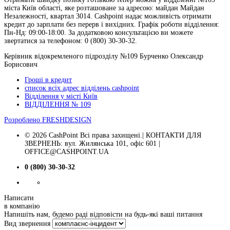
міста Київ області, яке розташоване за адресою: майдан Майдан
Незалежності, квартал 3014. Cashpoint надає можливість отримати
кредит до зарплати без перерв і вихідних. Графік роботи відділення:
Пн-Нд: 09:00-18:00. За додатковою консультацією ви можете
звертатися за телефоном: 0 (800) 30-30-32.
Керівник відокремленого підрозділу №109 Бурченко Олександр
Борисович
Гроші в кредит
список всіх адрес відділень cashpoint
Відділення у місті Київ
ВІДДІЛЕННЯ № 109
Розроблено
FRESHDESIGN
© 2026 CashPoint Всі права захищені.| КОНТАКТИ ДЛЯ
ЗВЕРНЕНЬ: вул. Жилянська 101, офіс 601 |
OFFICE@CASHPOINT.UA
0 (800) 30-30-32
Написати
в компанію
Напишіть нам, будемо раді відповісти на будь-які ваші питання
Вид звернення