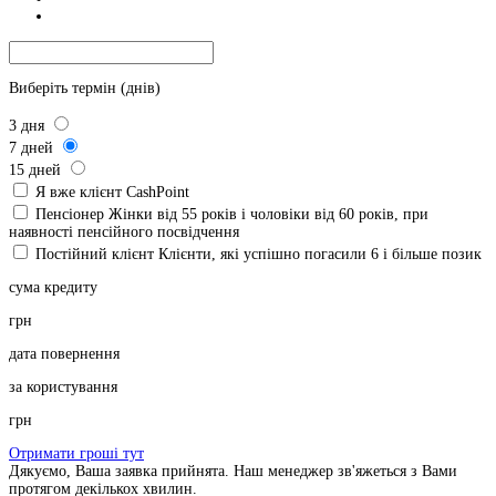
Виберіть термін (днів)
3
дня
7
дней
15
дней
Я вже клієнт CashPoint
Пенсіонер
Жінки від 55 років і чоловіки від 60 років, при
наявності пенсійного посвідчення
Постійний клієнт
Клієнти, які успішно погасили 6 і більше позик
сума кредиту
грн
дата повернення
за користування
грн
Отримати гроші тут
Дякуємо, Ваша заявка прийнята. Наш менеджер зв'яжеться з Вами
протягом декількох хвилин.