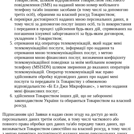
Товариством, шляхом відправлення Товариством текстового
повідомлення (SMS) на наданий мною номер мобільного
телефону та/або іншими засобами (в тому числі за допомогою
третіх осіб), обраними на власний розсуд Товариством;
перевірки достовірності наданих мною персональних даних, в
тому числі за допомогою послуг інших осіб, та їх використання
і передання в процесі здійснення будь-яких дій, спрямованих на
погашення існуючої заборгованості за будь-яким договором,
укладеним з Товариством;
отримання від оператора телекомунікацій, який надає мені
телекомунікаційні послуги, інформації про надання та
отримання мною телекомунікаційних послуг, з метою
отримання мною фінансових послуг, визначення коефіцієнту
телекомунікаційної поведінки за моїм мобільним номером
телефону (MSISDN) шляхом звернення до вказаних операторів
телекомунікацій. Оператор телекомунікацій має право
здійснювати обробку відповідних даних про надані мені
послуги та передавати їх Товариству з обмеженою
відповідальністю «Бі Ел Джи Мікрофінанс», з метою надання
мені фінансових послуг;
здійснення Товариством інших дій, що не заборонені
законодавством України та обираються Товариством на власний
розсуд.
Підписанням цієї Заявки я надаю свою згоду на доступ до моїх
персональних даних третім особам, в тому числі часткового або
повного права обробки цих даних та/або передачу таких даних, що
визначається Товариством самостійно на власний розсуд, в тому числі
з метою перевірки достовірності наданих мною персональних даних