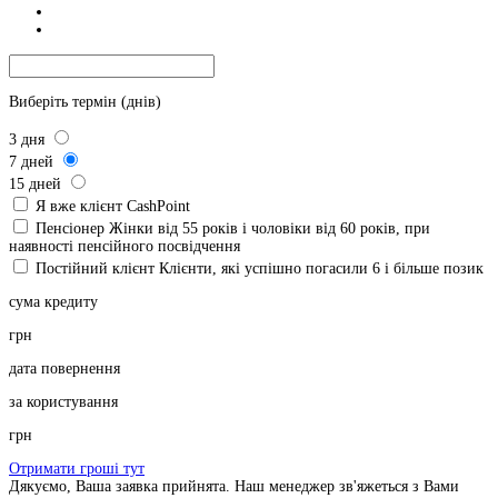
Виберіть термін (днів)
3
дня
7
дней
15
дней
Я вже клієнт CashPoint
Пенсіонер
Жінки від 55 років і чоловіки від 60 років, при
наявності пенсійного посвідчення
Постійний клієнт
Клієнти, які успішно погасили 6 і більше позик
сума кредиту
грн
дата повернення
за користування
грн
Отримати гроші тут
Дякуємо, Ваша заявка прийнята. Наш менеджер зв'яжеться з Вами