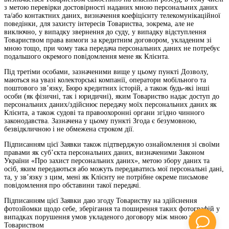
з метою перевірки достовірності наданих мною персональних даних
та/або контактних даних, визначення коефіцієнту телекомунікаційної
поведінки, для захисту інтересів Товариства, зокрема, але не
виключно, у випадку звернення до суду, у випадку відступлення
Товариством права вимоги за кредитним договором, укладеним зі
мною тощо, при чому така передача персональних даних не потребує
подальшого окремого повідомлення мене як Клієнта.
Під третіми особами, зазначеними вище у цьому пункті Дозволу,
маються на увазі колекторські компанії, оператори мобільного та
поштового зв’язку, Бюро кредитних історій, а також будь-які інші
особи (як фізичні, так і юридичні), яким Товариство надає доступ до
персональних даних/здійснює передачу моїх персональних даних як
Клієнта, а також судові та правоохоронні органи згідно чинного
законодавства. Зазначена у цьому пункті Згода є безумовною,
безвідкличною і не обмежена строком дії.
Підписанням цієї Заявки також підтверджую ознайомлення зі своїми
правами як суб’єкта персональних даних, визначеними Законом
України «Про захист персональних даних», метою збору даних та
осіб, яким передаються або можуть передаватись мої персональні дані,
та, у зв’язку з цим, мені як Клієнту не потрібне окреме письмове
повідомлення про обставини такої передачі.
Підписанням цієї Заявки даю згоду Товариству на здійснення
фотозйомки щодо себе, зберігання та поширення таких фотографій у
випадках порушення умов укладеного договору між мною та
Товариством