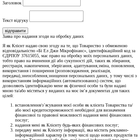
Заголовок
Текст відгуку
відправити
Заява про надання згоди на обробку даних
Я як Клієнт надаю свою згоду на те, що Товариство з обмеженою
відповідальністю «Бі Ел Джи Мікрофінанс», ідентифікаційний код за
ЄДРПОУ 37615055, має право на обробку моїх персональних даних,
тобто право на вчинення дії або сукупності дій, таких як збирання,
реєстрація, накопичення, зберігання, адаптування,зміна, поновлення,
використання і поширення (розповсюдження, реалізація,
передача),знеособлення,знищення персональних даних, у тому числі з
використанням інформаційних (автоматизованих) систем, що
дозволяють ідентифікацію мене як фізичної особи та були надані
мною та/або містяться у виданих на моє ім’я документах для таких
цілей:
встановлення/з’ясування моєї особи як клієнта Товариства та/
або моєї кредитоспроможності необхідної для визначення
фінансової та правової можливості надання мені фінансових
послуг;
надання мені як Клієнту будь-яких фінансових послуг;
передачу мені як Клієнту інформації, яка містить рекламно-
інформаційний характер (в тому числі щодо нових продуктів та