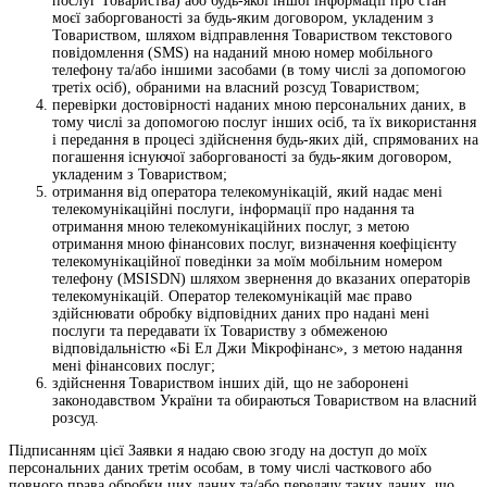
послуг Товариства) або будь-якої іншої інформації про стан
моєї заборгованості за будь-яким договором, укладеним з
Товариством, шляхом відправлення Товариством текстового
повідомлення (SMS) на наданий мною номер мобільного
телефону та/або іншими засобами (в тому числі за допомогою
третіх осіб), обраними на власний розсуд Товариством;
перевірки достовірності наданих мною персональних даних, в
тому числі за допомогою послуг інших осіб, та їх використання
і передання в процесі здійснення будь-яких дій, спрямованих на
погашення існуючої заборгованості за будь-яким договором,
укладеним з Товариством;
отримання від оператора телекомунікацій, який надає мені
телекомунікаційні послуги, інформації про надання та
отримання мною телекомунікаційних послуг, з метою
отримання мною фінансових послуг, визначення коефіцієнту
телекомунікаційної поведінки за моїм мобільним номером
телефону (MSISDN) шляхом звернення до вказаних операторів
телекомунікацій. Оператор телекомунікацій має право
здійснювати обробку відповідних даних про надані мені
послуги та передавати їх Товариству з обмеженою
відповідальністю «Бі Ел Джи Мікрофінанс», з метою надання
мені фінансових послуг;
здійснення Товариством інших дій, що не заборонені
законодавством України та обираються Товариством на власний
розсуд.
Підписанням цієї Заявки я надаю свою згоду на доступ до моїх
персональних даних третім особам, в тому числі часткового або
повного права обробки цих даних та/або передачу таких даних, що