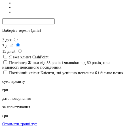
Виберіть термін (днів)
3
дня
7
дней
15
дней
Я вже клієнт CashPoint
Пенсіонер
Жінки від 55 років і чоловіки від 60 років, при
наявності пенсійного посвідчення
Постійний клієнт
Клієнти, які успішно погасили 6 і більше позик
сума кредиту
грн
дата повернення
за користування
грн
Отримати гроші тут