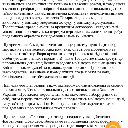
визначається Товариством самостійно на власний розсуд, в тому числі
з метою перевірки достовірності наданих мною персональних даних
та/або контактних даних, визначення коефіцієнту телекомунікаційної
поведінки, для захисту інтересів Товариства, зокрема, але не
виключно, у випадку звернення до суду, у випадку відступлення
Товариством права вимоги за кредитним договором, укладеним зі
мною тощо, при чому така передача персональних даних не потребує
подальшого окремого повідомлення мене як Клієнта.
Під третіми особами, зазначеними вище у цьому пункті Дозволу,
маються на увазі колекторські компанії, оператори мобільного та
поштового зв’язку, Бюро кредитних історій, а також будь-які інші
особи (як фізичні, так і юридичні), яким Товариство надає доступ до
персональних даних/здійснює передачу моїх персональних даних як
Клієнта, а також судові та правоохоронні органи згідно чинного
законодавства. Зазначена у цьому пункті Згода є безумовною,
безвідкличною і не обмежена строком дії.
Підписанням цієї Заявки також підтверджую ознайомлення зі своїми
правами як суб’єкта персональних даних, визначеними Законом
України «Про захист персональних даних», метою збору даних та
осіб, яким передаються або можуть передаватись мої персональні дані,
та, у зв’язку з цим, мені як Клієнту не потрібне окреме письмове
повідомлення про обставини такої передачі.
Підписанням цієї Заявки даю згоду Товариству на здійснення
фотозйомки щодо себе, зберігання та поширення таких фотографій у
випадках порушення умов укладеного договору між мною та