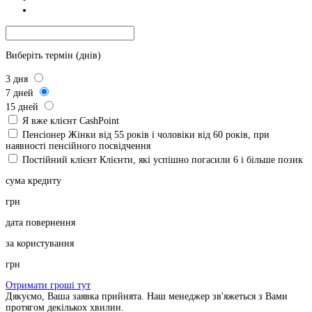
Виберіть термін (днів)
3
дня
7
дней
15
дней
Я вже клієнт CashPoint
Пенсіонер
Жінки від 55 років і чоловіки від 60 років, при
наявності пенсійного посвідчення
Постійний клієнт
Клієнти, які успішно погасили 6 і більше позик
сума кредиту
грн
дата повернення
за користування
грн
Отримати гроші тут
Дякуємо, Ваша заявка прийнята. Наш менеджер зв'яжеться з Вами
протягом декількох хвилин.