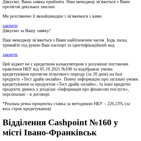
Дякуємо, Ваша заявка прийнята. Наш менеджер зв'яжеться з Вами
протягом декількох хвилин.
Ми розглянемо її якнайшвидше і зв'яжемося з вами
закрити
Дякуємо за Вашу заявку!
Наш менеджер зв'яжеться з Вами найближчим часом. Будь ласка,
тримайте під рукою Ваш паспорт та ідентифікаційний код.
закрити
Цей віджет не є кредитним калькулятором у розумінні постанови
правління НБУ від 05.10.2021 №100 та відображає умови
кредитування протягом пільгового періоду (за 20 днів) на базі
продукту «Тест драйв онлайн». Повну інформацію про загальні умови
кредитування за продуктом «Тест драйв онлайн», та інші кредитні
продукти дивись у розділах «Інформація про фінансові послуги»,
персональні - в договорі.
*Реальна річна процентна ставка за методикою НБУ –
226,23
% (за
весь строк кредитування)
Відділення Cashpoint №160 у
місті Івано-Франківськ