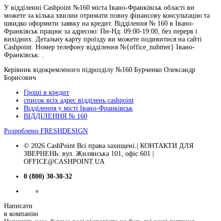
У відділенні Cashpoint №160 міста Івано-Франківськ області ви
можете за кілька хвилин отримати повну фінансову консультацію та
швидко оформити заявку на кредит. Відділення № 160 в Івано-
Франківськ працює за адресою: Пн-Нд: 09:00-19:00, без перерв і
вихідних. Детальну карту проїзду ви можете подивитися на сайті
Cashpoint. Номер телефону відділення №{office_nubmer} Івано-
Франківськ: .
Керівник відокремленого підрозділу №160 Бурченко Олександр
Борисович
Гроші в кредит
список всіх адрес відділень cashpoint
Відділення у місті Івано-Франківськ
ВІДДІЛЕННЯ № 160
Розроблено
FRESHDESIGN
© 2026 CashPoint Всі права захищені.| КОНТАКТИ ДЛЯ
ЗВЕРНЕНЬ: вул. Жилянська 101, офіс 601 |
OFFICE@CASHPOINT.UA
0 (800) 30-30-32
Написати
в компанію