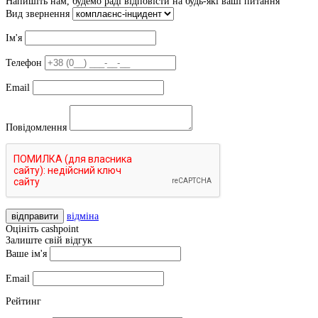
Напишіть нам, будемо раді відповісти на будь-які ваші питання
Вид звернення
Ім'я
Телефон
Email
Повідомлення
відправити
відміна
Оцініть cashpoint
Залиште свій відгук
Ваше ім'я
Email
Рейтинг