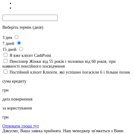
Виберіть термін (днів)
3
дня
7
дней
15
дней
Я вже клієнт CashPoint
Пенсіонер
Жінки від 55 років і чоловіки від 60 років, при
наявності пенсійного посвідчення
Постійний клієнт
Клієнти, які успішно погасили 6 і більше позик
сума кредиту
грн
дата повернення
за користування
грн
Отримати гроші тут
Дякуємо, Ваша заявка прийнята. Наш менеджер зв'яжеться з Вами