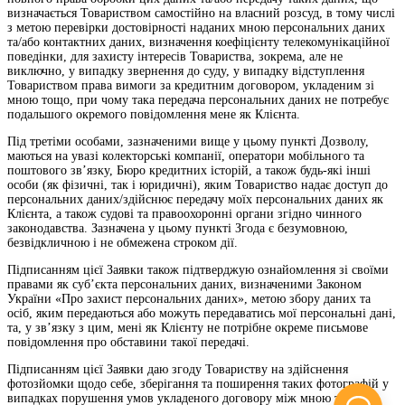
визначається Товариством самостійно на власний розсуд, в тому числі
з метою перевірки достовірності наданих мною персональних даних
та/або контактних даних, визначення коефіцієнту телекомунікаційної
поведінки, для захисту інтересів Товариства, зокрема, але не
виключно, у випадку звернення до суду, у випадку відступлення
Товариством права вимоги за кредитним договором, укладеним зі
мною тощо, при чому така передача персональних даних не потребує
подальшого окремого повідомлення мене як Клієнта.
Під третіми особами, зазначеними вище у цьому пункті Дозволу,
маються на увазі колекторські компанії, оператори мобільного та
поштового зв’язку, Бюро кредитних історій, а також будь-які інші
особи (як фізичні, так і юридичні), яким Товариство надає доступ до
персональних даних/здійснює передачу моїх персональних даних як
Клієнта, а також судові та правоохоронні органи згідно чинного
законодавства. Зазначена у цьому пункті Згода є безумовною,
безвідкличною і не обмежена строком дії.
Підписанням цієї Заявки також підтверджую ознайомлення зі своїми
правами як суб’єкта персональних даних, визначеними Законом
України «Про захист персональних даних», метою збору даних та
осіб, яким передаються або можуть передаватись мої персональні дані,
та, у зв’язку з цим, мені як Клієнту не потрібне окреме письмове
повідомлення про обставини такої передачі.
Підписанням цієї Заявки даю згоду Товариству на здійснення
фотозйомки щодо себе, зберігання та поширення таких фотографій у
випадках порушення умов укладеного договору між мною та