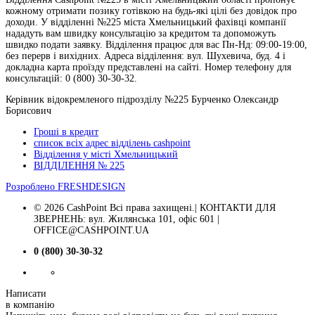
кожному отримати позику готівкою на будь-які цілі без довідок про
доходи. У відділенні №225 міста Хмельницький фахівці компанії
нададуть вам швидку консультацію за кредитом та допоможуть
швидко подати заявку. Відділення працює для вас Пн-Нд: 09:00-19:00,
без перерв і вихідних. Адреса відділення: вул. Шухевича, буд. 4 і
докладна карта проїзду представлені на сайті. Номер телефону для
консультацій: 0 (800) 30-30-32.
Керівник відокремленого підрозділу №225 Бурченко Олександр
Борисович
Гроші в кредит
список всіх адрес відділень cashpoint
Відділення у місті Хмельницький
ВІДДІЛЕННЯ № 225
Розроблено
FRESHDESIGN
© 2026 CashPoint Всі права захищені.| КОНТАКТИ ДЛЯ
ЗВЕРНЕНЬ: вул. Жилянська 101, офіс 601 |
OFFICE@CASHPOINT.UA
0 (800) 30-30-32
Написати
в компанію