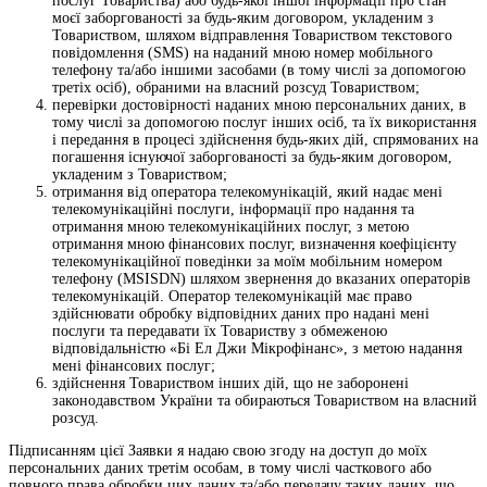
послуг Товариства) або будь-якої іншої інформації про стан
моєї заборгованості за будь-яким договором, укладеним з
Товариством, шляхом відправлення Товариством текстового
повідомлення (SMS) на наданий мною номер мобільного
телефону та/або іншими засобами (в тому числі за допомогою
третіх осіб), обраними на власний розсуд Товариством;
перевірки достовірності наданих мною персональних даних, в
тому числі за допомогою послуг інших осіб, та їх використання
і передання в процесі здійснення будь-яких дій, спрямованих на
погашення існуючої заборгованості за будь-яким договором,
укладеним з Товариством;
отримання від оператора телекомунікацій, який надає мені
телекомунікаційні послуги, інформації про надання та
отримання мною телекомунікаційних послуг, з метою
отримання мною фінансових послуг, визначення коефіцієнту
телекомунікаційної поведінки за моїм мобільним номером
телефону (MSISDN) шляхом звернення до вказаних операторів
телекомунікацій. Оператор телекомунікацій має право
здійснювати обробку відповідних даних про надані мені
послуги та передавати їх Товариству з обмеженою
відповідальністю «Бі Ел Джи Мікрофінанс», з метою надання
мені фінансових послуг;
здійснення Товариством інших дій, що не заборонені
законодавством України та обираються Товариством на власний
розсуд.
Підписанням цієї Заявки я надаю свою згоду на доступ до моїх
персональних даних третім особам, в тому числі часткового або
повного права обробки цих даних та/або передачу таких даних, що