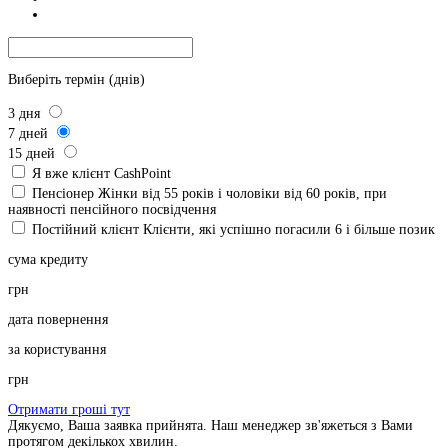
Виберіть термін (днів)
3
дня
7
дней
15
дней
Я вже клієнт CashPoint
Пенсіонер
Жінки від 55 років і чоловіки від 60 років, при
наявності пенсійного посвідчення
Постійний клієнт
Клієнти, які успішно погасили 6 і більше позик
сума кредиту
грн
дата повернення
за користування
грн
Отримати гроші тут
Дякуємо, Ваша заявка прийнята. Наш менеджер зв'яжеться з Вами
протягом декількох хвилин.