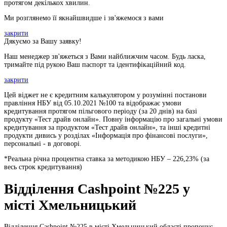
протягом декількох хвилин.
Ми розглянемо її якнайшвидше і зв'яжемося з вами
закрити
Дякуємо за Вашу заявку!
Наш менеджер зв'яжеться з Вами найближчим часом. Будь ласка,
тримайте під рукою Ваш паспорт та ідентифікаційний код.
закрити
Цей віджет не є кредитним калькулятором у розумінні постанови
правління НБУ від 05.10.2021 №100 та відображає умови
кредитування протягом пільгового періоду (за 20 днів) на базі
продукту «Тест драйв онлайн». Повну інформацію про загальні умови
кредитування за продуктом «Тест драйв онлайн», та інші кредитні
продукти дивись у розділах «Інформація про фінансові послуги»,
персональні - в договорі.
*Реальна річна процентна ставка за методикою НБУ –
226,23
% (за
весь строк кредитування)
Відділення Cashpoint №225 у
місті Хмельницький
Відділення Cashpoint №225 в місті Хмельницький області пропонує