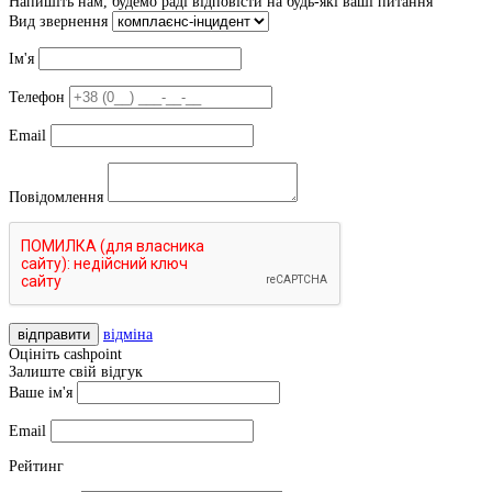
Напишіть нам, будемо раді відповісти на будь-які ваші питання
Вид звернення
Ім'я
Телефон
Email
Повідомлення
відправити
відміна
Оцініть cashpoint
Залиште свій відгук
Ваше ім'я
Email
Рейтинг