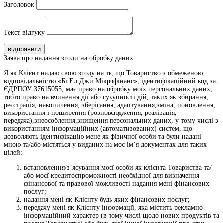
Заголовок
Текст відгуку
відправити
Заява про надання згоди на обробку даних
Я як Клієнт надаю свою згоду на те, що Товариство з обмеженою
відповідальністю «Бі Ел Джи Мікрофінанс», ідентифікаційний код за
ЄДРПОУ 37615055, має право на обробку моїх персональних даних,
тобто право на вчинення дії або сукупності дій, таких як збирання,
реєстрація, накопичення, зберігання, адаптування,зміна, поновлення,
використання і поширення (розповсюдження, реалізація,
передача),знеособлення,знищення персональних даних, у тому числі з
використанням інформаційних (автоматизованих) систем, що
дозволяють ідентифікацію мене як фізичної особи та були надані
мною та/або містяться у виданих на моє ім’я документах для таких
цілей:
встановлення/з’ясування моєї особи як клієнта Товариства та/
або моєї кредитоспроможності необхідної для визначення
фінансової та правової можливості надання мені фінансових
послуг;
надання мені як Клієнту будь-яких фінансових послуг;
передачу мені як Клієнту інформації, яка містить рекламно-
інформаційний характер (в тому числі щодо нових продуктів та