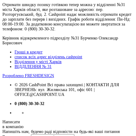
Отримати швидку позику готівкою тепер можна у відділенні №31
міста Харків області, яке розташоване за адресою: пер.
Розторгуєвський, буд. 2. Cashpoint надає можливість отримати кредит
до зарплати без перерв і вихідних. Графік роботи відділення: Пн-Нд:
08:00-19:00. За додатковою консультацією ви можете звертатися за
телефоном: 0 (800) 30-30-32.
Керівник відокремленого підрозділу №31 Бурченко Олександр
Борисович
Гроші в кредит
список всіх адрес відділень cashpoint
Відділення у місті Харків
ВІДДІЛЕННЯ № 31
Розроблено
FRESHDESIGN
© 2026 CashPoint Всі права захищені.| КОНТАКТИ ДЛЯ
ЗВЕРНЕНЬ: вул. Жилянська 101, офіс 601 |
OFFICE@CASHPOINT.UA
0 (800) 30-30-32
Написати
в компанію
Напишіть нам, будемо раді відповісти на будь-які ваші питання