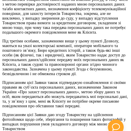
з метою перевірки достовірності наданих мною персональних даних
та/або контактних даних, визначення коефіцієнту телекомунікаційної
поведінки, для захисту інтересів Товариства, зокрема, але не
виключно, у випадку звернення до суду, у випадку відступлення
Товариством права вимоги за кредитним договором, укладеним зі
мною тощо, при чому така передача персональних даних не потребує
подальшого окремого повідомлення мене як Клієнта.
Під третіми особами, зазначеними вище у цьому пункті Дозволу,
маються на увазі колекторські компанії, оператори мобільного та
поштового зв’язку, Бюро кредитних історій, а також будь-які інші
особи (як фізичні, так і юридичні), яким Товариство надає доступ до
персональних даних/здійснює передачу моїх персональних даних як
Клієнта, а також судові та правоохоронні органи згідно чинного
законодавства. Зазначена у цьому пункті Згода є безумовною,
безвідкличною і не обмежена строком дії.
Підписанням цієї Заявки також підтверджую ознайомлення зі своїми
правами як суб’єкта персональних даних, визначеними Законом
України «Про захист персональних даних», метою збору даних та
осіб, яким передаються або можуть передаватись мої персональні дані,
та, у зв’язку з цим, мені як Клієнту не потрібне окреме письмове
повідомлення про обставини такої передачі.
Підписанням цієї Заявки даю згоду Товариству на здійснення
фотозйомки щодо себе, зберігання та поширення таких фотографій у
випадках порушення умов укладеного договору між мною та
Товариством