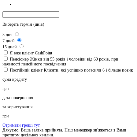
Виберіть термін (днів)
3
дня
7
дней
15
дней
Я вже клієнт CashPoint
Пенсіонер
Жінки від 55 років і чоловіки від 60 років, при
наявності пенсійного посвідчення
Постійний клієнт
Клієнти, які успішно погасили 6 і більше позик
сума кредиту
грн
дата повернення
за користування
грн
Отримати гроші тут
Дякуємо, Ваша заявка прийнята. Наш менеджер зв'яжеться з Вами
протягом декількох хвилин.