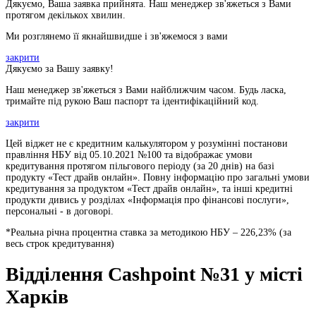
Дякуємо, Ваша заявка прийнята. Наш менеджер зв'яжеться з Вами
протягом декількох хвилин.
Ми розглянемо її якнайшвидше і зв'яжемося з вами
закрити
Дякуємо за Вашу заявку!
Наш менеджер зв'яжеться з Вами найближчим часом. Будь ласка,
тримайте під рукою Ваш паспорт та ідентифікаційний код.
закрити
Цей віджет не є кредитним калькулятором у розумінні постанови
правління НБУ від 05.10.2021 №100 та відображає умови
кредитування протягом пільгового періоду (за 20 днів) на базі
продукту «Тест драйв онлайн». Повну інформацію про загальні умови
кредитування за продуктом «Тест драйв онлайн», та інші кредитні
продукти дивись у розділах «Інформація про фінансові послуги»,
персональні - в договорі.
*Реальна річна процентна ставка за методикою НБУ –
226,23
% (за
весь строк кредитування)
Відділення Cashpoint №31 у місті
Харків