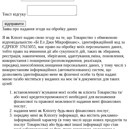
Текст відгуку
відправити
Заява про надання згоди на обробку даних
Я як Клієнт надаю свою згоду на те, що Товариство з обмеженою
відповідальністю «Бі Ел Джи Мікрофінанс», ідентифікаційний код за
ЄДРПОУ 37615055, має право на обробку моїх персональних даних,
тобто право на вчинення дії або сукупності дій, таких як збирання,
реєстрація, накопичення, зберігання, адаптування,зміна, поновлення,
використання і поширення (розповсюдження, реалізація,
передача),знеособлення,знищення персональних даних, у тому числі з
використанням інформаційних (автоматизованих) систем, що
дозволяють ідентифікацію мене як фізичної особи та були надані
мною та/або містяться у виданих на моє ім’я документах для таких
цілей:
встановлення/з’ясування моєї особи як клієнта Товариства та/
або моєї кредитоспроможності необхідної для визначення
фінансової та правової можливості надання мені фінансових
послуг;
надання мені як Клієнту будь-яких фінансових послуг;
передачу мені як Клієнту інформації, яка містить рекламно-
інформаційний характер (в тому числі щодо нових продуктів та
послуг Товариства) або будь-якої іншої інформації про стан