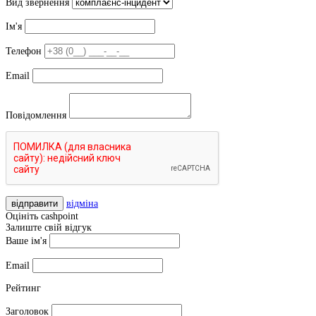
Вид звернення
Ім'я
Телефон
Email
Повідомлення
відправити
відміна
Оцініть cashpoint
Залиште свій відгук
Ваше ім'я
Email
Рейтинг
Заголовок