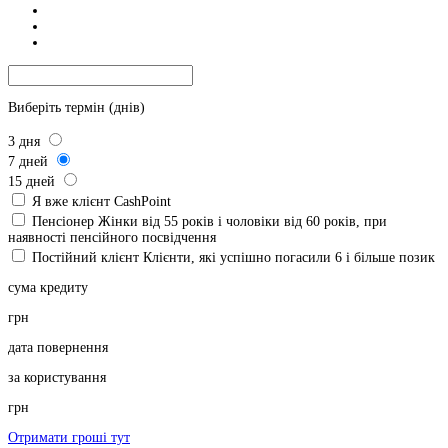
Виберіть термін (днів)
3
дня
7
дней
15
дней
Я вже клієнт CashPoint
Пенсіонер
Жінки від 55 років і чоловіки від 60 років, при
наявності пенсійного посвідчення
Постійний клієнт
Клієнти, які успішно погасили 6 і більше позик
сума кредиту
грн
дата повернення
за користування
грн
Отримати гроші тут