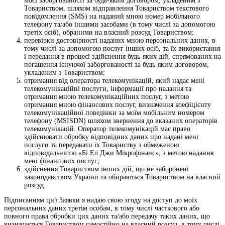
моєї заборгованості за будь-яким договором, укладеним з
Товариством, шляхом відправлення Товариством текстового
повідомлення (SMS) на наданий мною номер мобільного
телефону та/або іншими засобами (в тому числі за допомогою
третіх осіб), обраними на власний розсуд Товариством;
перевірки достовірності наданих мною персональних даних, в
тому числі за допомогою послуг інших осіб, та їх використання
і передання в процесі здійснення будь-яких дій, спрямованих на
погашення існуючої заборгованості за будь-яким договором,
укладеним з Товариством;
отримання від оператора телекомунікацій, який надає мені
телекомунікаційні послуги, інформації про надання та
отримання мною телекомунікаційних послуг, з метою
отримання мною фінансових послуг, визначення коефіцієнту
телекомунікаційної поведінки за моїм мобільним номером
телефону (MSISDN) шляхом звернення до вказаних операторів
телекомунікацій. Оператор телекомунікацій має право
здійснювати обробку відповідних даних про надані мені
послуги та передавати їх Товариству з обмеженою
відповідальністю «Бі Ел Джи Мікрофінанс», з метою надання
мені фінансових послуг;
здійснення Товариством інших дій, що не заборонені
законодавством України та обираються Товариством на власний
розсуд.
Підписанням цієї Заявки я надаю свою згоду на доступ до моїх
персональних даних третім особам, в тому числі часткового або
повного права обробки цих даних та/або передачу таких даних, що
визначається Товариством самостійно на власний розсуд, в тому числі