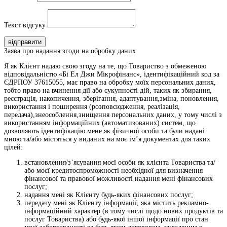
Текст відгуку
відправити
Заява про надання згоди на обробку даних
Я як Клієнт надаю свою згоду на те, що Товариство з обмеженою
відповідальністю «Бі Ел Джи Мікрофінанс», ідентифікаційний код за
ЄДРПОУ 37615055, має право на обробку моїх персональних даних,
тобто право на вчинення дії або сукупності дій, таких як збирання,
реєстрація, накопичення, зберігання, адаптування,зміна, поновлення,
використання і поширення (розповсюдження, реалізація,
передача),знеособлення,знищення персональних даних, у тому числі з
використанням інформаційних (автоматизованих) систем, що
дозволяють ідентифікацію мене як фізичної особи та були надані
мною та/або містяться у виданих на моє ім’я документах для таких
цілей:
встановлення/з’ясування моєї особи як клієнта Товариства та/
або моєї кредитоспроможності необхідної для визначення
фінансової та правової можливості надання мені фінансових
послуг;
надання мені як Клієнту будь-яких фінансових послуг;
передачу мені як Клієнту інформації, яка містить рекламно-
інформаційний характер (в тому числі щодо нових продуктів та
послуг Товариства) або будь-якої іншої інформації про стан