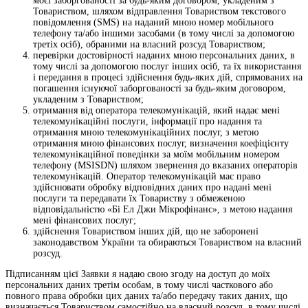
моєї заборгованості за будь-яким договором, укладеним з
Товариством, шляхом відправлення Товариством текстового
повідомлення (SMS) на наданий мною номер мобільного
телефону та/або іншими засобами (в тому числі за допомогою
третіх осіб), обраними на власний розсуд Товариством;
перевірки достовірності наданих мною персональних даних, в
тому числі за допомогою послуг інших осіб, та їх використання
і передання в процесі здійснення будь-яких дій, спрямованих на
погашення існуючої заборгованості за будь-яким договором,
укладеним з Товариством;
отримання від оператора телекомунікацій, який надає мені
телекомунікаційні послуги, інформації про надання та
отримання мною телекомунікаційних послуг, з метою
отримання мною фінансових послуг, визначення коефіцієнту
телекомунікаційної поведінки за моїм мобільним номером
телефону (MSISDN) шляхом звернення до вказаних операторів
телекомунікацій. Оператор телекомунікацій має право
здійснювати обробку відповідних даних про надані мені
послуги та передавати їх Товариству з обмеженою
відповідальністю «Бі Ел Джи Мікрофінанс», з метою надання
мені фінансових послуг;
здійснення Товариством інших дій, що не заборонені
законодавством України та обираються Товариством на власний
розсуд.
Підписанням цієї Заявки я надаю свою згоду на доступ до моїх
персональних даних третім особам, в тому числі часткового або
повного права обробки цих даних та/або передачу таких даних, що
визначається Товариством самостійно на власний розсуд, в тому числі