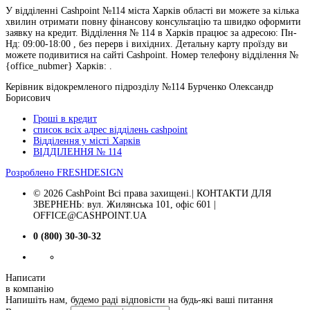
У відділенні Cashpoint №114 міста Харків області ви можете за кілька
хвилин отримати повну фінансову консультацію та швидко оформити
заявку на кредит. Відділення № 114 в Харків працює за адресою: Пн-
Нд: 09:00-18:00 , без перерв і вихідних. Детальну карту проїзду ви
можете подивитися на сайті Cashpoint. Номер телефону відділення №
{office_nubmer} Харків: .
Керівник відокремленого підрозділу №114 Бурченко Олександр
Борисович
Гроші в кредит
список всіх адрес відділень cashpoint
Відділення у місті Харків
ВІДДІЛЕННЯ № 114
Розроблено
FRESHDESIGN
© 2026 CashPoint Всі права захищені.| КОНТАКТИ ДЛЯ
ЗВЕРНЕНЬ: вул. Жилянська 101, офіс 601 |
OFFICE@CASHPOINT.UA
0 (800) 30-30-32
Написати
в компанію
Напишіть нам, будемо раді відповісти на будь-які ваші питання