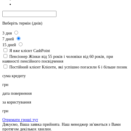
Виберіть термін (днів)
3
дня
7
дней
15
дней
Я вже клієнт CashPoint
Пенсіонер
Жінки від 55 років і чоловіки від 60 років, при
наявності пенсійного посвідчення
Постійний клієнт
Клієнти, які успішно погасили 6 і більше позик
сума кредиту
грн
дата повернення
за користування
грн
Отримати гроші тут
Дякуємо, Ваша заявка прийнята. Наш менеджер зв'яжеться з Вами
протягом декількох хвилин.