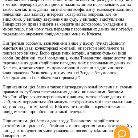
з метою перевірки достовірності наданих мною персональних даних
та/або контактних даних, визначення коефіцієнту телекомунікаційної
поведінки, для захисту інтересів Товариства, зокрема, але не
виключно, у випадку звернення до суду, у випадку відступлення
Товариством права вимоги за кредитним договором, укладеним зі
мною тощо, при чому така передача персональних даних не потребує
подальшого окремого повідомлення мене як Клієнта.
Під третіми особами, зазначеними вище у цьому пункті Дозволу,
маються на увазі колекторські компанії, оператори мобільного та
поштового зв’язку, Бюро кредитних історій, а також будь-які інші
особи (як фізичні, так і юридичні), яким Товариство надає доступ до
персональних даних/здійснює передачу моїх персональних даних як
Клієнта, а також судові та правоохоронні органи згідно чинного
законодавства. Зазначена у цьому пункті Згода є безумовною,
безвідкличною і не обмежена строком дії.
Підписанням цієї Заявки також підтверджую ознайомлення зі своїми
правами як суб’єкта персональних даних, визначеними Законом
України «Про захист персональних даних», метою збору даних та
осіб, яким передаються або можуть передаватись мої персональні дані,
та, у зв’язку з цим, мені як Клієнту не потрібне окреме письмове
повідомлення про обставини такої передачі.
Підписанням цієї Заявки даю згоду Товариству на здійснення
фотозйомки щодо себе, зберігання та поширення таких фотографій у
випадках порушення умов укладеного договору між мною та
Товариством