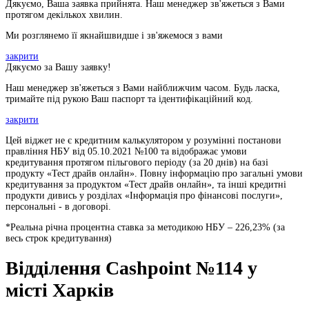
Дякуємо, Ваша заявка прийнята. Наш менеджер зв'яжеться з Вами
протягом декількох хвилин.
Ми розглянемо її якнайшвидше і зв'яжемося з вами
закрити
Дякуємо за Вашу заявку!
Наш менеджер зв'яжеться з Вами найближчим часом. Будь ласка,
тримайте під рукою Ваш паспорт та ідентифікаційний код.
закрити
Цей віджет не є кредитним калькулятором у розумінні постанови
правління НБУ від 05.10.2021 №100 та відображає умови
кредитування протягом пільгового періоду (за 20 днів) на базі
продукту «Тест драйв онлайн». Повну інформацію про загальні умови
кредитування за продуктом «Тест драйв онлайн», та інші кредитні
продукти дивись у розділах «Інформація про фінансові послуги»,
персональні - в договорі.
*Реальна річна процентна ставка за методикою НБУ –
226,23
% (за
весь строк кредитування)
Відділення Cashpoint №114 у
місті Харків