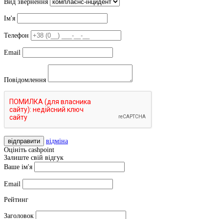
Вид звернення
Ім'я
Телефон
Email
Повідомлення
відправити
відміна
Оцініть cashpoint
Залиште свій відгук
Ваше ім'я
Email
Рейтинг
Заголовок