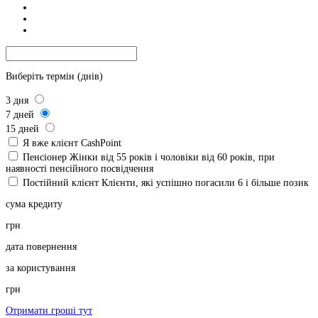
Виберіть термін (днів)
3
дня
7
дней
15
дней
Я вже клієнт CashPoint
Пенсіонер
Жінки від 55 років і чоловіки від 60 років, при
наявності пенсійного посвідчення
Постійний клієнт
Клієнти, які успішно погасили 6 і більше позик
сума кредиту
грн
дата повернення
за користування
грн
Отримати гроші тут