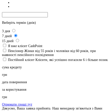
Виберіть термін (днів)
3
дня
7
дней
15
дней
Я вже клієнт CashPoint
Пенсіонер
Жінки від 55 років і чоловіки від 60 років, при
наявності пенсійного посвідчення
Постійний клієнт
Клієнти, які успішно погасили 6 і більше позик
сума кредиту
грн
дата повернення
за користування
грн
Отримати гроші тут
Дякуємо, Ваша заявка прийнята. Наш менеджер зв'яжеться з Вами