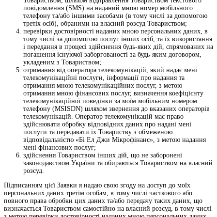
Товариством, шляхом відправлення Товариством текстового
повідомлення (SMS) на наданий мною номер мобільного
телефону та/або іншими засобами (в тому числі за допомогою
третіх осіб), обраними на власний розсуд Товариством;
перевірки достовірності наданих мною персональних даних, в
тому числі за допомогою послуг інших осіб, та їх використання
і передання в процесі здійснення будь-яких дій, спрямованих на
погашення існуючої заборгованості за будь-яким договором,
укладеним з Товариством;
отримання від оператора телекомунікацій, який надає мені
телекомунікаційні послуги, інформації про надання та
отримання мною телекомунікаційних послуг, з метою
отримання мною фінансових послуг, визначення коефіцієнту
телекомунікаційної поведінки за моїм мобільним номером
телефону (MSISDN) шляхом звернення до вказаних операторів
телекомунікацій. Оператор телекомунікацій має право
здійснювати обробку відповідних даних про надані мені
послуги та передавати їх Товариству з обмеженою
відповідальністю «Бі Ел Джи Мікрофінанс», з метою надання
мені фінансових послуг;
здійснення Товариством інших дій, що не заборонені
законодавством України та обираються Товариством на власний
розсуд.
Підписанням цієї Заявки я надаю свою згоду на доступ до моїх
персональних даних третім особам, в тому числі часткового або
повного права обробки цих даних та/або передачу таких даних, що
визначається Товариством самостійно на власний розсуд, в тому числі
з метою перевірки достовірності наданих мною персональних даних