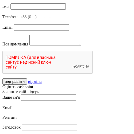
Ім'я
Телефон
Email
Повідомлення
відправити
відміна
Оцініть cashpoint
Залиште свій відгук
Ваше ім'я
Email
Рейтинг
Заголовок