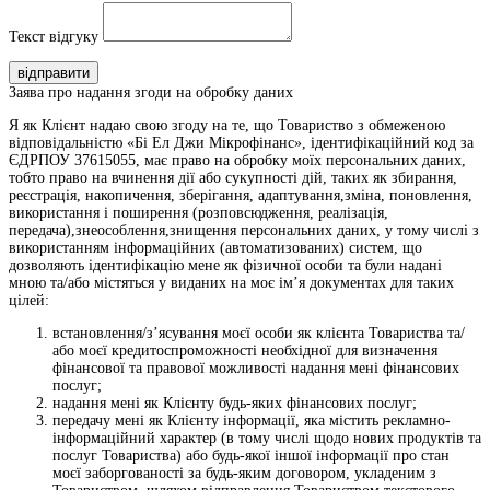
Текст відгуку
відправити
Заява про надання згоди на обробку даних
Я як Клієнт надаю свою згоду на те, що Товариство з обмеженою
відповідальністю «Бі Ел Джи Мікрофінанс», ідентифікаційний код за
ЄДРПОУ 37615055, має право на обробку моїх персональних даних,
тобто право на вчинення дії або сукупності дій, таких як збирання,
реєстрація, накопичення, зберігання, адаптування,зміна, поновлення,
використання і поширення (розповсюдження, реалізація,
передача),знеособлення,знищення персональних даних, у тому числі з
використанням інформаційних (автоматизованих) систем, що
дозволяють ідентифікацію мене як фізичної особи та були надані
мною та/або містяться у виданих на моє ім’я документах для таких
цілей:
встановлення/з’ясування моєї особи як клієнта Товариства та/
або моєї кредитоспроможності необхідної для визначення
фінансової та правової можливості надання мені фінансових
послуг;
надання мені як Клієнту будь-яких фінансових послуг;
передачу мені як Клієнту інформації, яка містить рекламно-
інформаційний характер (в тому числі щодо нових продуктів та
послуг Товариства) або будь-якої іншої інформації про стан
моєї заборгованості за будь-яким договором, укладеним з