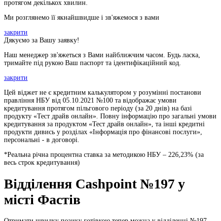
протягом декількох хвилин.
Ми розглянемо її якнайшвидше і зв'яжемося з вами
закрити
Дякуємо за Вашу заявку!
Наш менеджер зв'яжеться з Вами найближчим часом. Будь ласка,
тримайте під рукою Ваш паспорт та ідентифікаційний код.
закрити
Цей віджет не є кредитним калькулятором у розумінні постанови
правління НБУ від 05.10.2021 №100 та відображає умови
кредитування протягом пільгового періоду (за 20 днів) на базі
продукту «Тест драйв онлайн». Повну інформацію про загальні умови
кредитування за продуктом «Тест драйв онлайн», та інші кредитні
продукти дивись у розділах «Інформація про фінансові послуги»,
персональні - в договорі.
*Реальна річна процентна ставка за методикою НБУ –
226,23
% (за
весь строк кредитування)
Відділення Cashpoint №197 у
місті Фастів
Отримати швидку позику готівкою тепер можна у відділенні №197