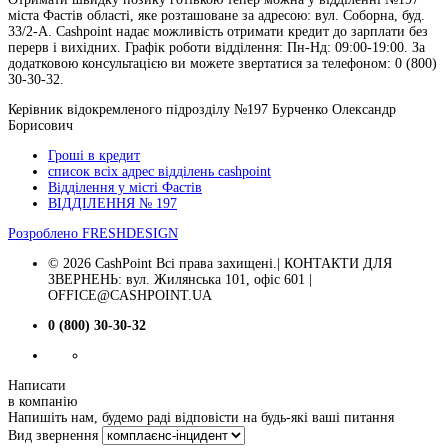
міста Фастів області, яке розташоване за адресою: вул. Соборна, буд.
33/2-А. Cashpoint надає можливість отримати кредит до зарплати без
перерв і вихідних. Графік роботи відділення: Пн-Нд: 09:00-19:00. За
додатковою консультацією ви можете звертатися за телефоном: 0 (800)
30-30-32.
Керівник відокремленого підрозділу №197 Бурченко Олександр
Борисович
Гроші в кредит
список всіх адрес відділень cashpoint
Відділення у місті Фастів
ВІДДІЛЕННЯ № 197
Розроблено
FRESHDESIGN
© 2026 CashPoint Всі права захищені.| КОНТАКТИ ДЛЯ
ЗВЕРНЕНЬ: вул. Жилянська 101, офіс 601 |
OFFICE@CASHPOINT.UA
0 (800) 30-30-32
Написати
в компанію
Напишіть нам, будемо раді відповісти на будь-які ваші питання
Вид звернення