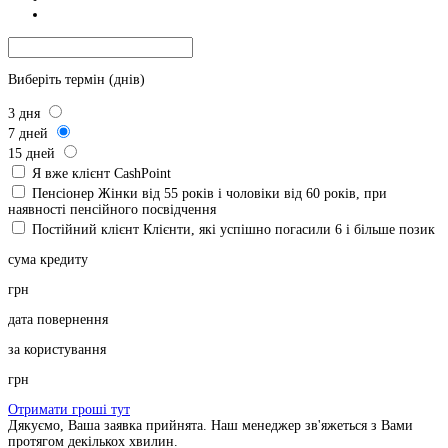
Виберіть термін (днів)
3
дня
7
дней
15
дней
Я вже клієнт CashPoint
Пенсіонер
Жінки від 55 років і чоловіки від 60 років, при
наявності пенсійного посвідчення
Постійний клієнт
Клієнти, які успішно погасили 6 і більше позик
сума кредиту
грн
дата повернення
за користування
грн
Отримати гроші тут
Дякуємо, Ваша заявка прийнята. Наш менеджер зв'яжеться з Вами
протягом декількох хвилин.