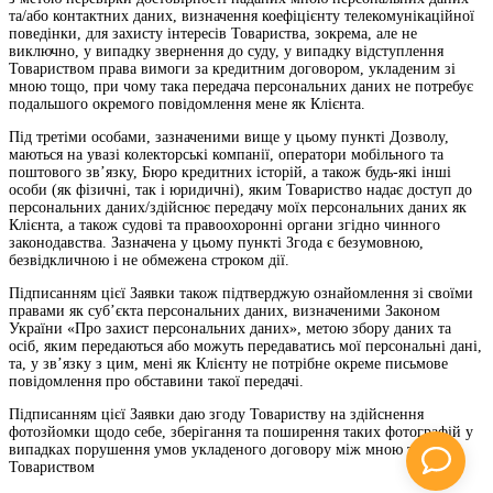
та/або контактних даних, визначення коефіцієнту телекомунікаційної
поведінки, для захисту інтересів Товариства, зокрема, але не
виключно, у випадку звернення до суду, у випадку відступлення
Товариством права вимоги за кредитним договором, укладеним зі
мною тощо, при чому така передача персональних даних не потребує
подальшого окремого повідомлення мене як Клієнта.
Під третіми особами, зазначеними вище у цьому пункті Дозволу,
маються на увазі колекторські компанії, оператори мобільного та
поштового зв’язку, Бюро кредитних історій, а також будь-які інші
особи (як фізичні, так і юридичні), яким Товариство надає доступ до
персональних даних/здійснює передачу моїх персональних даних як
Клієнта, а також судові та правоохоронні органи згідно чинного
законодавства. Зазначена у цьому пункті Згода є безумовною,
безвідкличною і не обмежена строком дії.
Підписанням цієї Заявки також підтверджую ознайомлення зі своїми
правами як суб’єкта персональних даних, визначеними Законом
України «Про захист персональних даних», метою збору даних та
осіб, яким передаються або можуть передаватись мої персональні дані,
та, у зв’язку з цим, мені як Клієнту не потрібне окреме письмове
повідомлення про обставини такої передачі.
Підписанням цієї Заявки даю згоду Товариству на здійснення
фотозйомки щодо себе, зберігання та поширення таких фотографій у
випадках порушення умов укладеного договору між мною та
Товариством