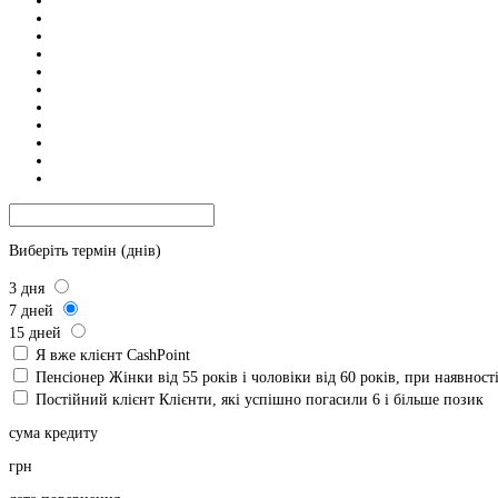
Виберіть термін (днів)
3
дня
7
дней
15
дней
Я вже клієнт CashPoint
Пенсіонер
Жінки від 55 років і чоловіки від 60 років, при наявнос
Постійний клієнт
Клієнти, які успішно погасили 6 і більше позик
сума кредиту
грн