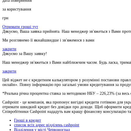
дата повернення
за користування
грн
Отримати гроші тут
Дякуємо, Ваша заявка прийнята. Наш менеджер зв'яжеться з Вами прот
Ми розглянемо її якнайшвидше і зв'яжемося з вами
закрити
Дякуємо за Вашу заявку!
Наш менеджер зв'яжеться з Вами найближчим часом. Будь ласка, тримай
закрити
Цей віджет не є кредитним калькулятором у розумінні постанови правлі
онлайн». Повну інформацію про загальні умови кредитування за продукт
*Реальна річна процентна ставка за методикою НБУ –
226,23
% (за весь
Cashpoint - це компанія, яка пропонує вигідні кредити готівкою для укр
отримати швидкий кредит без довідки про доходи. Щоб оформити кредит 
Співробітники Cashpoint нададуть вам кращу фінансову консультацію 
Гроші в кредит
список всіх адрес відділень cashpoint
Відділення у місті Червоноград