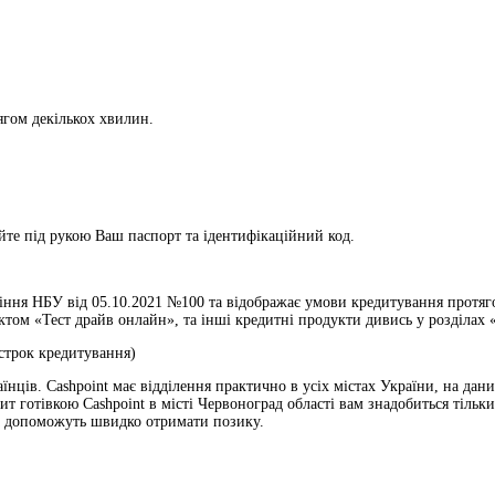
ягом декількох хвилин.
те під рукою Ваш паспорт та ідентифікаційний код.
ння НБУ від 05.10.2021 №100 та відображає умови кредитування протягом
ом «Тест драйв онлайн», та інші кредитні продукти дивись у розділах «
 строк кредитування)
аїнців. Cashpoint має відділення практично в усіх містах України, на да
готівкою Cashpoint в місті Червоноград області вам знадобиться тільки
та допоможуть швидко отримати позику.