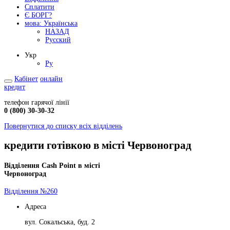
Сплатити
Є БОРГ?
мова:
Українська
НАЗАД
Русский
Укр
Ру
Кабінет
онлайн
кредит
телефон гарячої лінії
0 (800) 30-30-32
Повернутися до списку всіх відділень
кредити готівкою в місті Червоноград
Відділення Cash Point в місті
Червоноград
Відділення №260
Адреса
вул. Сокальська, буд. 2