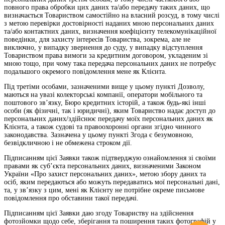
повного права обробки цих даних та/або передачу таких даних, що
визначається Товариством самостійно на власний розсуд, в тому числі
з метою перевірки достовірності наданих мною персональних даних
та/або контактних даних, визначення коефіцієнту телекомунікаційної
поведінки, для захисту інтересів Товариства, зокрема, але не
виключно, у випадку звернення до суду, у випадку відступлення
Товариством права вимоги за кредитним договором, укладеним зі
мною тощо, при чому така передача персональних даних не потребує
подальшого окремого повідомлення мене як Клієнта.
Під третіми особами, зазначеними вище у цьому пункті Дозволу,
маються на увазі колекторські компанії, оператори мобільного та
поштового зв’язку, Бюро кредитних історій, а також будь-які інші
особи (як фізичні, так і юридичні), яким Товариство надає доступ до
персональних даних/здійснює передачу моїх персональних даних як
Клієнта, а також судові та правоохоронні органи згідно чинного
законодавства. Зазначена у цьому пункті Згода є безумовною,
безвідкличною і не обмежена строком дії.
Підписанням цієї Заявки також підтверджую ознайомлення зі своїми
правами як суб’єкта персональних даних, визначеними Законом
України «Про захист персональних даних», метою збору даних та
осіб, яким передаються або можуть передаватись мої персональні дані,
та, у зв’язку з цим, мені як Клієнту не потрібне окреме письмове
повідомлення про обставини такої передачі.
Підписанням цієї Заявки даю згоду Товариству на здійснення
фотозйомки щодо себе, зберігання та поширення таких фотографій у