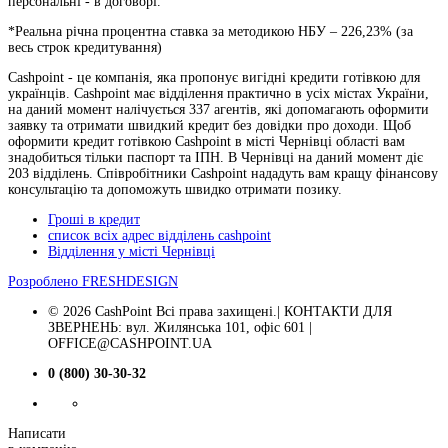
персональні - в договорі.
*Реальна річна процентна ставка за методикою НБУ –
226,23
% (за
весь строк кредитування)
Cashpoint - це компанія, яка пропонує вигідні кредити готівкою для
українців. Cashpoint має відділення практично в усіх містах України,
на даний момент налічується 337 агентів, які допомагають оформити
заявку та отримати швидкий кредит без довідки про доходи. Щоб
оформити кредит готівкою Cashpoint в місті Чернівці області вам
знадобиться тільки паспорт та ІПН. В Чернівці на даний момент діє
203 відділень. Співробітники Cashpoint нададуть вам кращу фінансову
консультацію та допоможуть швидко отримати позику.
Гроші в кредит
список всіх адрес відділень cashpoint
Відділення у місті Чернівці
Розроблено
FRESHDESIGN
© 2026 CashPoint Всі права захищені.| КОНТАКТИ ДЛЯ
ЗВЕРНЕНЬ: вул. Жилянська 101, офіс 601 |
OFFICE@CASHPOINT.UA
0 (800) 30-30-32
Написати