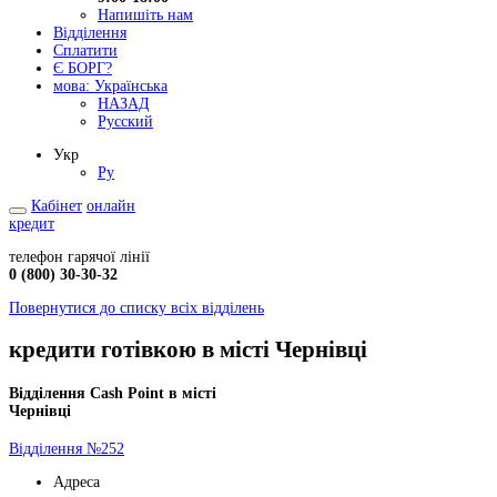
Напишіть нам
Відділення
Сплатити
Є БОРГ?
мова:
Українська
НАЗАД
Русский
Укр
Ру
Кабінет
онлайн
кредит
телефон гарячої лінії
0 (800) 30-30-32
Повернутися до списку всіх відділень
кредити готівкою в місті Чернівці
Відділення Cash Point в місті
Чернівці
Відділення №252
Адреса