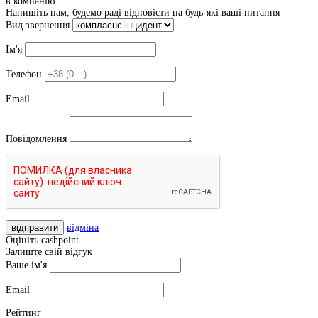
в компанію
Напишіть нам, будемо раді відповісти на будь-які ваші питання
Вид звернення
Ім'я
Телефон
Email
Повідомлення
відправити
відміна
Оцініть cashpoint
Залиште свій відгук
Ваше ім'я
Email
Рейтинг