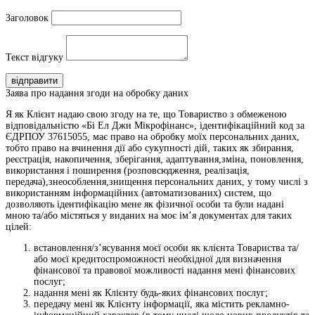
Заголовок
Текст відгуку
відправити
Заява про надання згоди на обробку даних
Я як Клієнт надаю свою згоду на те, що Товариство з обмеженою
відповідальністю «Бі Ел Джи Мікрофінанс», ідентифікаційний код за
ЄДРПОУ 37615055, має право на обробку моїх персональних даних,
тобто право на вчинення дії або сукупності дій, таких як збирання,
реєстрація, накопичення, зберігання, адаптування,зміна, поновлення,
використання і поширення (розповсюдження, реалізація,
передача),знеособлення,знищення персональних даних, у тому числі з
використанням інформаційних (автоматизованих) систем, що
дозволяють ідентифікацію мене як фізичної особи та були надані
мною та/або містяться у виданих на моє ім’я документах для таких
цілей:
встановлення/з’ясування моєї особи як клієнта Товариства та/
або моєї кредитоспроможності необхідної для визначення
фінансової та правової можливості надання мені фінансових
послуг;
надання мені як Клієнту будь-яких фінансових послуг;
передачу мені як Клієнту інформації, яка містить рекламно-