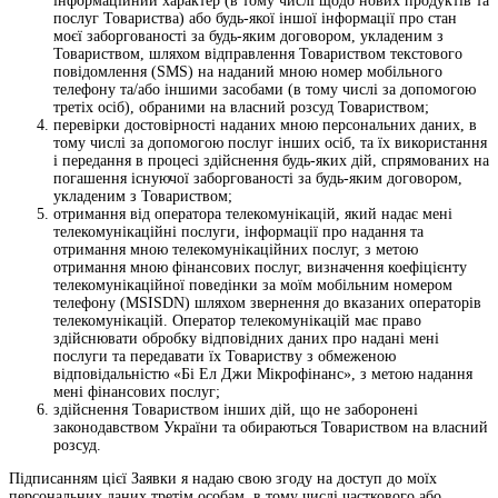
інформаційний характер (в тому числі щодо нових продуктів та
послуг Товариства) або будь-якої іншої інформації про стан
моєї заборгованості за будь-яким договором, укладеним з
Товариством, шляхом відправлення Товариством текстового
повідомлення (SMS) на наданий мною номер мобільного
телефону та/або іншими засобами (в тому числі за допомогою
третіх осіб), обраними на власний розсуд Товариством;
перевірки достовірності наданих мною персональних даних, в
тому числі за допомогою послуг інших осіб, та їх використання
і передання в процесі здійснення будь-яких дій, спрямованих на
погашення існуючої заборгованості за будь-яким договором,
укладеним з Товариством;
отримання від оператора телекомунікацій, який надає мені
телекомунікаційні послуги, інформації про надання та
отримання мною телекомунікаційних послуг, з метою
отримання мною фінансових послуг, визначення коефіцієнту
телекомунікаційної поведінки за моїм мобільним номером
телефону (MSISDN) шляхом звернення до вказаних операторів
телекомунікацій. Оператор телекомунікацій має право
здійснювати обробку відповідних даних про надані мені
послуги та передавати їх Товариству з обмеженою
відповідальністю «Бі Ел Джи Мікрофінанс», з метою надання
мені фінансових послуг;
здійснення Товариством інших дій, що не заборонені
законодавством України та обираються Товариством на власний
розсуд.
Підписанням цієї Заявки я надаю свою згоду на доступ до моїх
персональних даних третім особам, в тому числі часткового або