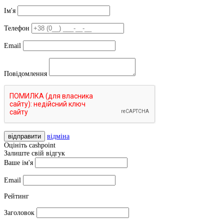
Ім'я
Телефон
Email
Повідомлення
відправити
відміна
Оцініть cashpoint
Залиште свій відгук
Ваше ім'я
Email
Рейтинг
Заголовок