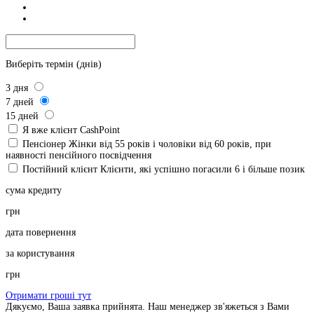
Виберіть термін (днів)
3
дня
7
дней
15
дней
Я вже клієнт CashPoint
Пенсіонер
Жінки від 55 років і чоловіки від 60 років, при
наявності пенсійного посвідчення
Постійний клієнт
Клієнти, які успішно погасили 6 і більше позик
сума кредиту
грн
дата повернення
за користування
грн
Отримати гроші тут
Дякуємо, Ваша заявка прийнята. Наш менеджер зв'яжеться з Вами