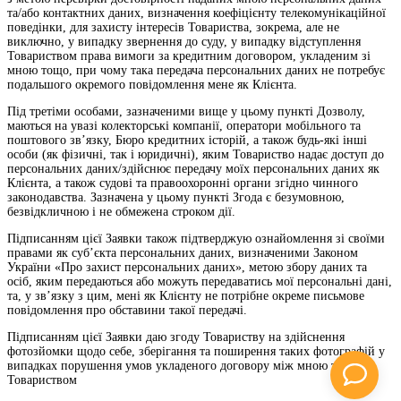
та/або контактних даних, визначення коефіцієнту телекомунікаційної
поведінки, для захисту інтересів Товариства, зокрема, але не
виключно, у випадку звернення до суду, у випадку відступлення
Товариством права вимоги за кредитним договором, укладеним зі
мною тощо, при чому така передача персональних даних не потребує
подальшого окремого повідомлення мене як Клієнта.
Під третіми особами, зазначеними вище у цьому пункті Дозволу,
маються на увазі колекторські компанії, оператори мобільного та
поштового зв’язку, Бюро кредитних історій, а також будь-які інші
особи (як фізичні, так і юридичні), яким Товариство надає доступ до
персональних даних/здійснює передачу моїх персональних даних як
Клієнта, а також судові та правоохоронні органи згідно чинного
законодавства. Зазначена у цьому пункті Згода є безумовною,
безвідкличною і не обмежена строком дії.
Підписанням цієї Заявки також підтверджую ознайомлення зі своїми
правами як суб’єкта персональних даних, визначеними Законом
України «Про захист персональних даних», метою збору даних та
осіб, яким передаються або можуть передаватись мої персональні дані,
та, у зв’язку з цим, мені як Клієнту не потрібне окреме письмове
повідомлення про обставини такої передачі.
Підписанням цієї Заявки даю згоду Товариству на здійснення
фотозйомки щодо себе, зберігання та поширення таких фотографій у
випадках порушення умов укладеного договору між мною та
Товариством