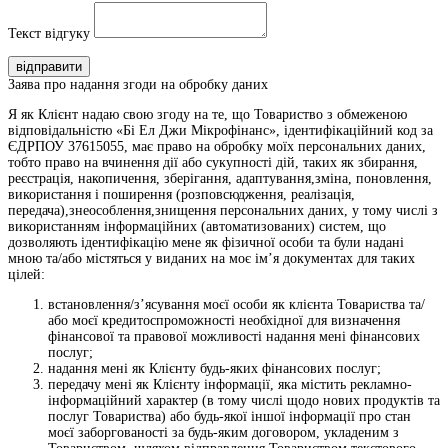
Текст відгуку
відправити
Заява про надання згоди на обробку даних
Я як Клієнт надаю свою згоду на те, що Товариство з обмеженою
відповідальністю «Бі Ел Джи Мікрофінанс», ідентифікаційний код за
ЄДРПОУ 37615055, має право на обробку моїх персональних даних,
тобто право на вчинення дії або сукупності дій, таких як збирання,
реєстрація, накопичення, зберігання, адаптування,зміна, поновлення,
використання і поширення (розповсюдження, реалізація,
передача),знеособлення,знищення персональних даних, у тому числі з
використанням інформаційних (автоматизованих) систем, що
дозволяють ідентифікацію мене як фізичної особи та були надані
мною та/або містяться у виданих на моє ім’я документах для таких
цілей:
встановлення/з’ясування моєї особи як клієнта Товариства та/
або моєї кредитоспроможності необхідної для визначення
фінансової та правової можливості надання мені фінансових
послуг;
надання мені як Клієнту будь-яких фінансових послуг;
передачу мені як Клієнту інформації, яка містить рекламно-
інформаційний характер (в тому числі щодо нових продуктів та
послуг Товариства) або будь-якої іншої інформації про стан
моєї заборгованості за будь-яким договором, укладеним з