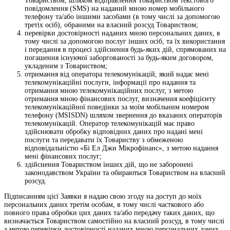
Товариством, шляхом відправлення Товариством текстового
повідомлення (SMS) на наданий мною номер мобільного
телефону та/або іншими засобами (в тому числі за допомогою
третіх осіб), обраними на власний розсуд Товариством;
перевірки достовірності наданих мною персональних даних, в
тому числі за допомогою послуг інших осіб, та їх використання
і передання в процесі здійснення будь-яких дій, спрямованих на
погашення існуючої заборгованості за будь-яким договором,
укладеним з Товариством;
отримання від оператора телекомунікацій, який надає мені
телекомунікаційні послуги, інформації про надання та
отримання мною телекомунікаційних послуг, з метою
отримання мною фінансових послуг, визначення коефіцієнту
телекомунікаційної поведінки за моїм мобільним номером
телефону (MSISDN) шляхом звернення до вказаних операторів
телекомунікацій. Оператор телекомунікацій має право
здійснювати обробку відповідних даних про надані мені
послуги та передавати їх Товариству з обмеженою
відповідальністю «Бі Ел Джи Мікрофінанс», з метою надання
мені фінансових послуг;
здійснення Товариством інших дій, що не заборонені
законодавством України та обираються Товариством на власний
розсуд.
Підписанням цієї Заявки я надаю свою згоду на доступ до моїх
персональних даних третім особам, в тому числі часткового або
повного права обробки цих даних та/або передачу таких даних, що
визначається Товариством самостійно на власний розсуд, в тому числі
з метою перевірки достовірності наданих мною персональних даних