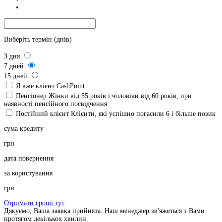
Виберіть термін (днів)
3
дня
7
дней
15
дней
Я вже клієнт CashPoint
Пенсіонер
Жінки від 55 років і чоловіки від 60 років, при
наявності пенсійного посвідчення
Постійний клієнт
Клієнти, які успішно погасили 6 і більше позик
сума кредиту
грн
дата повернення
за користування
грн
Отримати гроші тут
Дякуємо, Ваша заявка прийнята. Наш менеджер зв'яжеться з Вами
протягом декількох хвилин.