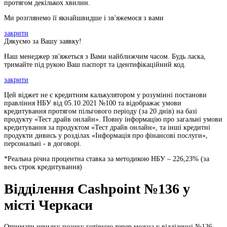
протягом декількох хвилин.
Ми розглянемо її якнайшвидше і зв'яжемося з вами
закрити
Дякуємо за Вашу заявку!
Наш менеджер зв'яжеться з Вами найближчим часом. Будь ласка,
тримайте під рукою Ваш паспорт та ідентифікаційний код.
закрити
Цей віджет не є кредитним калькулятором у розумінні постанови
правління НБУ від 05.10.2021 №100 та відображає умови
кредитування протягом пільгового періоду (за 20 днів) на базі
продукту «Тест драйв онлайн». Повну інформацію про загальні умови
кредитування за продуктом «Тест драйв онлайн», та інші кредитні
продукти дивись у розділах «Інформація про фінансові послуги»,
персональні - в договорі.
*Реальна річна процентна ставка за методикою НБУ –
226,23
% (за
весь строк кредитування)
Відділення Cashpoint №136 у
місті Черкаси
Отримати швидку позику готівкою тепер можна у відділенні №136