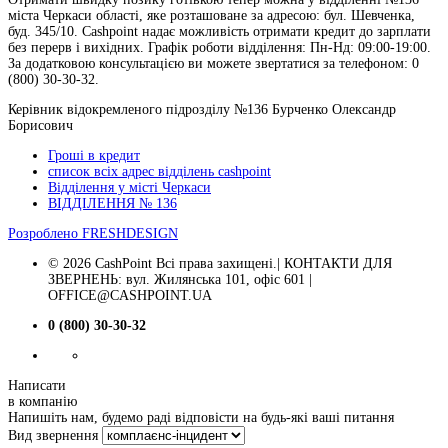
міста Черкаси області, яке розташоване за адресою: бул. Шевченка,
буд. 345/10. Cashpoint надає можливість отримати кредит до зарплати
без перерв і вихідних. Графік роботи відділення: Пн-Нд: 09:00-19:00.
За додатковою консультацією ви можете звертатися за телефоном: 0
(800) 30-30-32.
Керівник відокремленого підрозділу №136 Бурченко Олександр
Борисович
Гроші в кредит
список всіх адрес відділень cashpoint
Відділення у місті Черкаси
ВІДДІЛЕННЯ № 136
Розроблено
FRESHDESIGN
© 2026 CashPoint Всі права захищені.| КОНТАКТИ ДЛЯ
ЗВЕРНЕНЬ: вул. Жилянська 101, офіс 601 |
OFFICE@CASHPOINT.UA
0 (800) 30-30-32
Написати
в компанію
Напишіть нам, будемо раді відповісти на будь-які ваші питання
Вид звернення