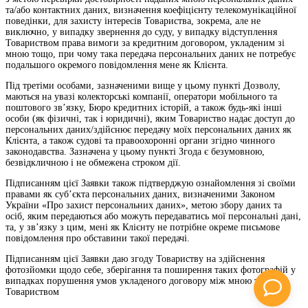
та/або контактних даних, визначення коефіцієнту телекомунікаційної
поведінки, для захисту інтересів Товариства, зокрема, але не
виключно, у випадку звернення до суду, у випадку відступлення
Товариством права вимоги за кредитним договором, укладеним зі
мною тощо, при чому така передача персональних даних не потребує
подальшого окремого повідомлення мене як Клієнта.
Під третіми особами, зазначеними вище у цьому пункті Дозволу,
маються на увазі колекторські компанії, оператори мобільного та
поштового зв’язку, Бюро кредитних історій, а також будь-які інші
особи (як фізичні, так і юридичні), яким Товариство надає доступ до
персональних даних/здійснює передачу моїх персональних даних як
Клієнта, а також судові та правоохоронні органи згідно чинного
законодавства. Зазначена у цьому пункті Згода є безумовною,
безвідкличною і не обмежена строком дії.
Підписанням цієї Заявки також підтверджую ознайомлення зі своїми
правами як суб’єкта персональних даних, визначеними Законом
України «Про захист персональних даних», метою збору даних та
осіб, яким передаються або можуть передаватись мої персональні дані,
та, у зв’язку з цим, мені як Клієнту не потрібне окреме письмове
повідомлення про обставини такої передачі.
Підписанням цієї Заявки даю згоду Товариству на здійснення
фотозйомки щодо себе, зберігання та поширення таких фотографій у
випадках порушення умов укладеного договору між мною та
Товариством