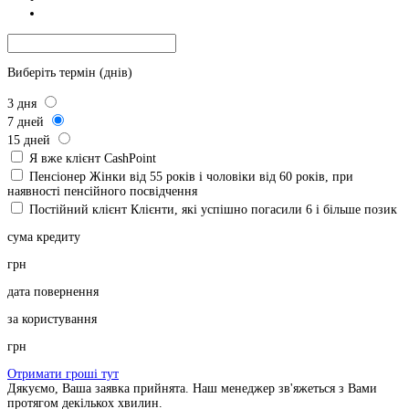
Виберіть термін (днів)
3
дня
7
дней
15
дней
Я вже клієнт CashPoint
Пенсіонер
Жінки від 55 років і чоловіки від 60 років, при
наявності пенсійного посвідчення
Постійний клієнт
Клієнти, які успішно погасили 6 і більше позик
сума кредиту
грн
дата повернення
за користування
грн
Отримати гроші тут
Дякуємо, Ваша заявка прийнята. Наш менеджер зв'яжеться з Вами
протягом декількох хвилин.