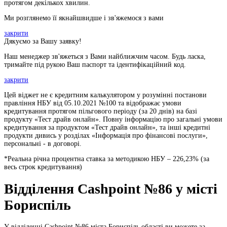
протягом декількох хвилин.
Ми розглянемо її якнайшвидше і зв'яжемося з вами
закрити
Дякуємо за Вашу заявку!
Наш менеджер зв'яжеться з Вами найближчим часом. Будь ласка,
тримайте під рукою Ваш паспорт та ідентифікаційний код.
закрити
Цей віджет не є кредитним калькулятором у розумінні постанови
правління НБУ від 05.10.2021 №100 та відображає умови
кредитування протягом пільгового періоду (за 20 днів) на базі
продукту «Тест драйв онлайн». Повну інформацію про загальні умови
кредитування за продуктом «Тест драйв онлайн», та інші кредитні
продукти дивись у розділах «Інформація про фінансові послуги»,
персональні - в договорі.
*Реальна річна процентна ставка за методикою НБУ –
226,23
% (за
весь строк кредитування)
Відділення Cashpoint №86 у місті
Бориспіль
У відділенні Cashpoint №86 міста Бориспіль області ви можете за