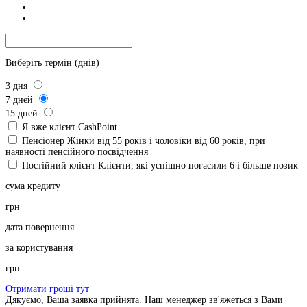
Виберіть термін (днів)
3
дня
7
дней
15
дней
Я вже клієнт CashPoint
Пенсіонер
Жінки від 55 років і чоловіки від 60 років, при
наявності пенсійного посвідчення
Постійний клієнт
Клієнти, які успішно погасили 6 і більше позик
сума кредиту
грн
дата повернення
за користування
грн
Отримати гроші тут
Дякуємо, Ваша заявка прийнята. Наш менеджер зв'яжеться з Вами