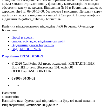
кілька хвилин отримати повну фінансову консультацію та швидко
оформити заявку на кредит. Відділення № 86 в Бориспіль працює за
адресою: Пн-Нд: 09:00-18:00, без перерв і вихідних. Детальну карту
проїзду ви можете подивитися на сайті Cashpoint. Номер телефону
відділення №{office_nubmer} Бориспіль : .
Керівник відокремленого підрозділу №86 Бурченко Олександр
Борисович
Гроші в кредит
список всіх адрес відділень cashpoint
Відділення у місті Бориспіль
ВІДДІЛЕННЯ № 86
Розроблено
FRESHDESIGN
© 2026 CashPoint Всі права захищені.| КОНТАКТИ ДЛЯ
ЗВЕРНЕНЬ: вул. Жилянська 101, офіс 601 |
OFFICE@CASHPOINT.UA
0 (800) 30-30-32
Написати
в компанію
Напишіть нам, будемо раді відповісти на будь-які ваші питання
Вид звернення