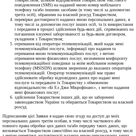
Товариством, шляхом відправлення Товариством текстового
повідомлення (SMS) на наданий мною номер мобільного
телефону та/або іншими засобами (в тому числі за допомогою
третіх осіб), обраними на власний розсуд Товариством;
перевірки достовірності наданих мною персональних даних, в
тому числі за допомогою послуг інших осіб, та їх використання
і передання в процесі здійснення будь-яких дій, спрямованих на
погашення існуючої заборгованості за будь-яким договором,
укладеним з Товариством;
отримання від оператора телекомунікацій, який надає мені
телекомунікаційні послуги, інформації про надання та
отримання мною телекомунікаційних послуг, з метою
отримання мною фінансових послуг, визначення коефіцієнту
телекомунікаційної поведінки за моїм мобільним номером
телефону (MSISDN) шляхом звернення до вказаних операторів
телекомунікацій. Оператор телекомунікацій має право
здійснювати обробку відповідних даних про надані мені
послуги та передавати їх Товариству з обмеженою
відповідальністю «Бі Ел Джи Мікрофінанс», з метою надання
мені фінансових послуг;
здійснення Товариством інших дій, що не заборонені
законодавством України та обираються Товариством на власний
розсуд.
Підписанням цієї Заявки я надаю свою згоду на доступ до моїх
персональних даних третім особам, в тому числі часткового або
повного права обробки цих даних та/або передачу таких даних, що
визначається Товариством самостійно на власний розсуд, в тому числі
з метою перевірки достовірності наданих мною персональних даних