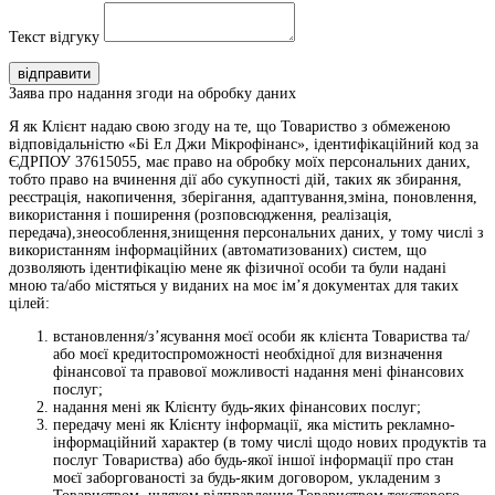
Текст відгуку
відправити
Заява про надання згоди на обробку даних
Я як Клієнт надаю свою згоду на те, що Товариство з обмеженою
відповідальністю «Бі Ел Джи Мікрофінанс», ідентифікаційний код за
ЄДРПОУ 37615055, має право на обробку моїх персональних даних,
тобто право на вчинення дії або сукупності дій, таких як збирання,
реєстрація, накопичення, зберігання, адаптування,зміна, поновлення,
використання і поширення (розповсюдження, реалізація,
передача),знеособлення,знищення персональних даних, у тому числі з
використанням інформаційних (автоматизованих) систем, що
дозволяють ідентифікацію мене як фізичної особи та були надані
мною та/або містяться у виданих на моє ім’я документах для таких
цілей:
встановлення/з’ясування моєї особи як клієнта Товариства та/
або моєї кредитоспроможності необхідної для визначення
фінансової та правової можливості надання мені фінансових
послуг;
надання мені як Клієнту будь-яких фінансових послуг;
передачу мені як Клієнту інформації, яка містить рекламно-
інформаційний характер (в тому числі щодо нових продуктів та
послуг Товариства) або будь-якої іншої інформації про стан
моєї заборгованості за будь-яким договором, укладеним з