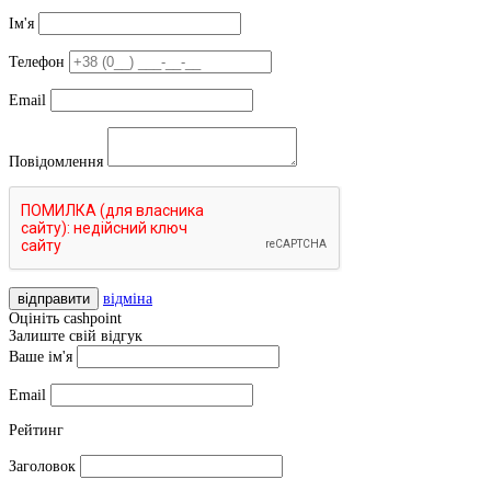
Ім'я
Телефон
Email
Повідомлення
відправити
відміна
Оцініть cashpoint
Залиште свій відгук
Ваше ім'я
Email
Рейтинг
Заголовок