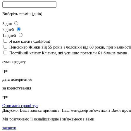
Виберіть термін (днів)
3
дня
7
дней
15
дней
Я вже клієнт CashPoint
Пенсіонер
Жінки від 55 років і чоловіки від 60 років, при наявнос
Постійний клієнт
Клієнти, які успішно погасили 6 і більше позик
сума кредиту
грн
дата повернення
за користування
грн
Отримати гроші тут
Дякуємо, Ваша заявка прийнята. Наш менеджер зв'яжеться з Вами прот
Ми розглянемо її якнайшвидше і зв'яжемося з вами
закрити