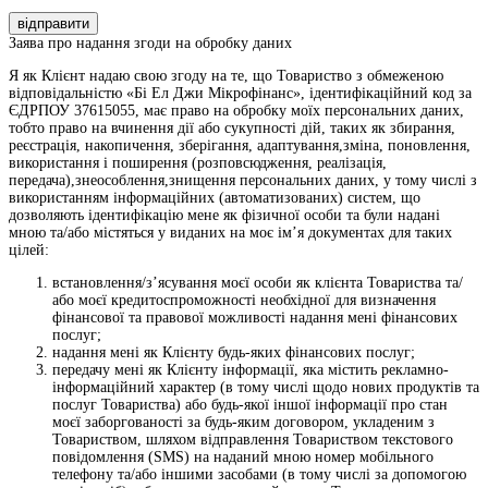
відправити
Заява про надання згоди на обробку даних
Я як Клієнт надаю свою згоду на те, що Товариство з обмеженою
відповідальністю «Бі Ел Джи Мікрофінанс», ідентифікаційний код за
ЄДРПОУ 37615055, має право на обробку моїх персональних даних,
тобто право на вчинення дії або сукупності дій, таких як збирання,
реєстрація, накопичення, зберігання, адаптування,зміна, поновлення,
використання і поширення (розповсюдження, реалізація,
передача),знеособлення,знищення персональних даних, у тому числі з
використанням інформаційних (автоматизованих) систем, що
дозволяють ідентифікацію мене як фізичної особи та були надані
мною та/або містяться у виданих на моє ім’я документах для таких
цілей:
встановлення/з’ясування моєї особи як клієнта Товариства та/
або моєї кредитоспроможності необхідної для визначення
фінансової та правової можливості надання мені фінансових
послуг;
надання мені як Клієнту будь-яких фінансових послуг;
передачу мені як Клієнту інформації, яка містить рекламно-
інформаційний характер (в тому числі щодо нових продуктів та
послуг Товариства) або будь-якої іншої інформації про стан
моєї заборгованості за будь-яким договором, укладеним з
Товариством, шляхом відправлення Товариством текстового
повідомлення (SMS) на наданий мною номер мобільного
телефону та/або іншими засобами (в тому числі за допомогою