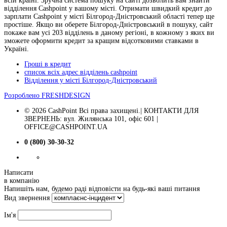
всій країні. Зручна система пошуку на сайті дозволить вам знайти
відділення Cashpoint у вашому місті. Отримати швидкий кредит до
зарплати Cashpoint у місті Білгород-Дністровський області тепер ще
простіше. Якщо ви оберете Білгород-Дністровський в пошуку, сайт
покаже вам усі 203 відділень в даному регіоні, в кожному з яких ви
зможете оформити кредит за кращим відсотковими ставками в
Україні.
Гроші в кредит
список всіх адрес відділень cashpoint
Відділення у місті Білгород-Дністровський
Розроблено
FRESHDESIGN
© 2026 CashPoint Всі права захищені.| КОНТАКТИ ДЛЯ
ЗВЕРНЕНЬ: вул. Жилянська 101, офіс 601 |
OFFICE@CASHPOINT.UA
0 (800) 30-30-32
Написати
в компанію
Напишіть нам, будемо раді відповісти на будь-які ваші питання
Вид звернення
Ім'я