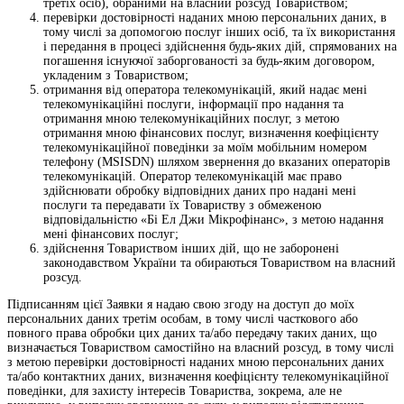
третіх осіб), обраними на власний розсуд Товариством;
перевірки достовірності наданих мною персональних даних, в
тому числі за допомогою послуг інших осіб, та їх використання
і передання в процесі здійснення будь-яких дій, спрямованих на
погашення існуючої заборгованості за будь-яким договором,
укладеним з Товариством;
отримання від оператора телекомунікацій, який надає мені
телекомунікаційні послуги, інформації про надання та
отримання мною телекомунікаційних послуг, з метою
отримання мною фінансових послуг, визначення коефіцієнту
телекомунікаційної поведінки за моїм мобільним номером
телефону (MSISDN) шляхом звернення до вказаних операторів
телекомунікацій. Оператор телекомунікацій має право
здійснювати обробку відповідних даних про надані мені
послуги та передавати їх Товариству з обмеженою
відповідальністю «Бі Ел Джи Мікрофінанс», з метою надання
мені фінансових послуг;
здійснення Товариством інших дій, що не заборонені
законодавством України та обираються Товариством на власний
розсуд.
Підписанням цієї Заявки я надаю свою згоду на доступ до моїх
персональних даних третім особам, в тому числі часткового або
повного права обробки цих даних та/або передачу таких даних, що
визначається Товариством самостійно на власний розсуд, в тому числі
з метою перевірки достовірності наданих мною персональних даних
та/або контактних даних, визначення коефіцієнту телекомунікаційної
поведінки, для захисту інтересів Товариства, зокрема, але не