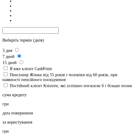
Виберіть термін (днів)
3
дня
7
дней
15
дней
Я вже клієнт CashPoint
Пенсіонер
Жінки від 55 років і чоловіки від 60 років, при
наявності пенсійного посвідчення
Постійний клієнт
Клієнти, які успішно погасили 6 і більше позик
сума кредиту
грн
дата повернення
за користування
грн