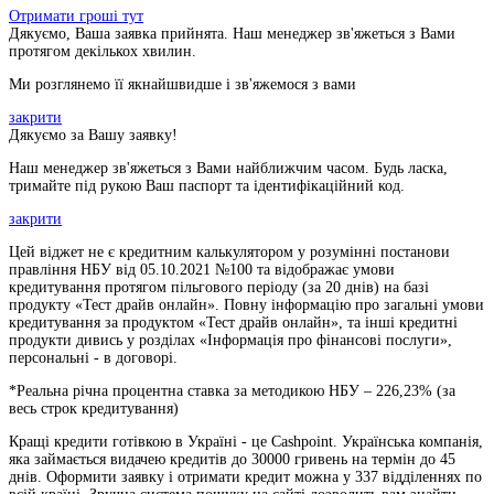
Отримати гроші тут
Дякуємо, Ваша заявка прийнята. Наш менеджер зв'яжеться з Вами
протягом декількох хвилин.
Ми розглянемо її якнайшвидше і зв'яжемося з вами
закрити
Дякуємо за Вашу заявку!
Наш менеджер зв'яжеться з Вами найближчим часом. Будь ласка,
тримайте під рукою Ваш паспорт та ідентифікаційний код.
закрити
Цей віджет не є кредитним калькулятором у розумінні постанови
правління НБУ від 05.10.2021 №100 та відображає умови
кредитування протягом пільгового періоду (за 20 днів) на базі
продукту «Тест драйв онлайн». Повну інформацію про загальні умови
кредитування за продуктом «Тест драйв онлайн», та інші кредитні
продукти дивись у розділах «Інформація про фінансові послуги»,
персональні - в договорі.
*Реальна річна процентна ставка за методикою НБУ –
226,23
% (за
весь строк кредитування)
Кращі кредити готівкою в Україні - це Cashpoint. Українська компанія,
яка займається видачею кредитів до 30000 гривень на термін до 45
днів. Оформити заявку і отримати кредит можна у 337 відділеннях по