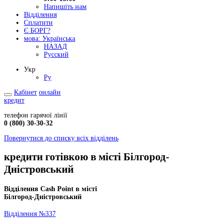
Напишіть нам
Відділення
Сплатити
Є БОРГ?
мова:
Українська
НАЗАД
Русский
Укр
Ру
Кабінет
онлайн
кредит
телефон гарячої лінії
0 (800) 30-30-32
Повернутися до списку всіх відділень
кредити готівкою в місті Білгород-
Дністровський
Відділення Cash Point в місті
Білгород-Дністровський
Відділення №337