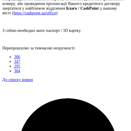
номеру, або проведення пролонгації Вашого кредитного договору
звертатися у найближче відділення
Благо / CashPoint
у вашому
місті
(
https://cashpoint.ua/office
)
.
З собою необхідно мати паспорт / ID картку.
Перепрошуємо за тимчасові незручності.
386
347
295
304
До списку новин