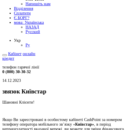
Напишіть нам
Відділення
Сплатити
Є БОРГ?
мова:
Українська
НАЗАД
Русский
Укр
Ру
Кабінет
онлайн
кредит
телефон гарячої лінії
0 (800) 30-30-32
14.12.2023
звязок Київстар
Шановні Клієнти!
Якщо Ви зареєстровані в особистому кабінеті CashPoint за номером
телефону оператора мобільного зв’язку
«
Київстар
»
, в період
непрацездатності вказаної мережі, ви можете для зміни фінансового