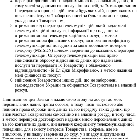
перевірки достовірності наданих мною персональних даних, в
тому числі за допомогою послуг інших осіб, та їх використання
і передання в процесі здійснення будь-яких дій, спрямованих на
погашення існуючої заборгованості за будь-яким договором,
укладеним з Товариством;
отримання від оператора телекомунікацій, який надає мені
телекомунікаційні послуги, інформації про надання та
отримання мною телекомунікаційних послуг, з метою
отримання мною фінансових послуг, визначення коефіцієнту
телекомунікаційної поведінки за моїм мобільним номером
телефону (MSISDN) шляхом звернення до вказаних операторів
телекомунікацій. Оператор телекомунікацій має право
здійснювати обробку відповідних даних про надані мені
послуги та передавати їх Товариству з обмеженою
відповідальністю «Бі Ел Джи Мікрофінанс», з метою надання
мені фінансових послуг;
здійснення Товариством інших дій, що не заборонені
законодавством України та обираються Товариством на власний
розсуд.
Підписанням цієї Заявки я надаю свою згоду на доступ до моїх
персональних даних третім особам, в тому числі часткового або
повного права обробки цих даних та/або передачу таких даних, що
визначається Товариством самостійно на власний розсуд, в тому числі
з метою перевірки достовірності наданих мною персональних даних
та/або контактних даних, визначення коефіцієнту телекомунікаційної
поведінки, для захисту інтересів Товариства, зокрема, але не
виключно, у випадку звернення до суду, у випадку відступлення