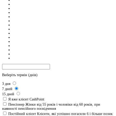
Виберіть термін (днів)
3
дня
7
дней
15
дней
Я вже клієнт CashPoint
Пенсіонер
Жінки від 55 років і чоловіки від 60 років, при
наявності пенсійного посвідчення
Постійний клієнт
Клієнти, які успішно погасили 6 і більше позик