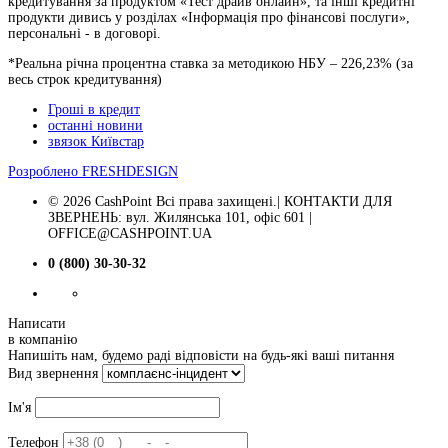
кредитування за продуктом «Тест драйв онлайн», та інші кредитні
продукти дивись у розділах «Інформація про фінансові послуги»,
персональні - в договорі.
*Реальна річна процентна ставка за методикою НБУ –
226,23
% (за
весь строк кредитування)
Гроші в кредит
останні новини
звязок Київстар
Розроблено
FRESHDESIGN
© 2026 CashPoint Всі права захищені.| КОНТАКТИ ДЛЯ
ЗВЕРНЕНЬ: вул. Жилянська 101, офіс 601 |
OFFICE@CASHPOINT.UA
0 (800) 30-30-32
Написати
в компанію
Напишіть нам, будемо раді відповісти на будь-які ваші питання
Вид звернення
Ім'я
Телефон