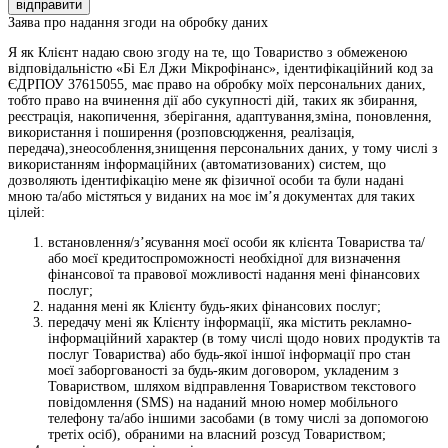
відправити
Заява про надання згоди на обробку даних
Я як Клієнт надаю свою згоду на те, що Товариство з обмеженою
відповідальністю «Бі Ел Джи Мікрофінанс», ідентифікаційний код за
ЄДРПОУ 37615055, має право на обробку моїх персональних даних,
тобто право на вчинення дії або сукупності дій, таких як збирання,
реєстрація, накопичення, зберігання, адаптування,зміна, поновлення,
використання і поширення (розповсюдження, реалізація,
передача),знеособлення,знищення персональних даних, у тому числі з
використанням інформаційних (автоматизованих) систем, що
дозволяють ідентифікацію мене як фізичної особи та були надані
мною та/або містяться у виданих на моє ім’я документах для таких
цілей:
встановлення/з’ясування моєї особи як клієнта Товариства та/
або моєї кредитоспроможності необхідної для визначення
фінансової та правової можливості надання мені фінансових
послуг;
надання мені як Клієнту будь-яких фінансових послуг;
передачу мені як Клієнту інформації, яка містить рекламно-
інформаційний характер (в тому числі щодо нових продуктів та
послуг Товариства) або будь-якої іншої інформації про стан
моєї заборгованості за будь-яким договором, укладеним з
Товариством, шляхом відправлення Товариством текстового
повідомлення (SMS) на наданий мною номер мобільного
телефону та/або іншими засобами (в тому числі за допомогою
третіх осіб), обраними на власний розсуд Товариством;