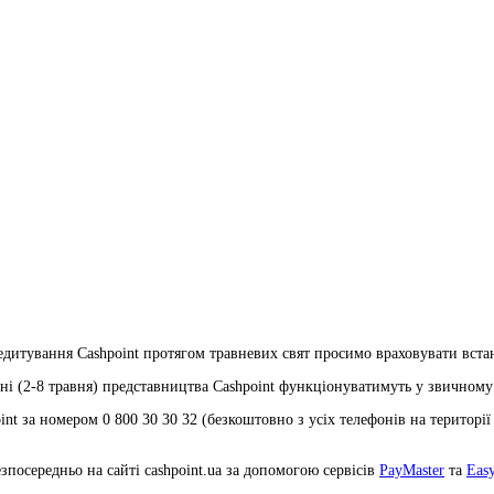
едитування Cashрoint протягом травневих свят просимо враховувати вст
 дні (2-8 травня) представництва Cashрoint функціонуватимуть у звичному
nt за номером 0 800 30 30 32 (безкоштовно з усіх телефонів на території
посередньо на сайті cashpoint.ua за допомогою сервісів
PayMaster
та
Eas