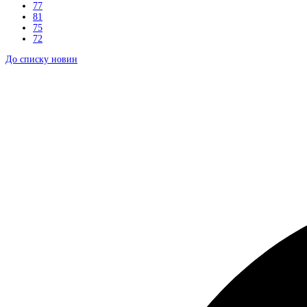
77
81
75
72
До списку новин