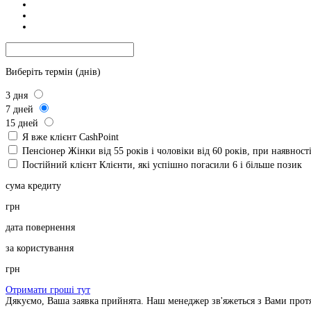
Виберіть термін (днів)
3
дня
7
дней
15
дней
Я вже клієнт CashPoint
Пенсіонер
Жінки від 55 років і чоловіки від 60 років, при наявнос
Постійний клієнт
Клієнти, які успішно погасили 6 і більше позик
сума кредиту
грн
дата повернення
за користування
грн
Отримати гроші тут
Дякуємо, Ваша заявка прийнята. Наш менеджер зв'яжеться з Вами прот