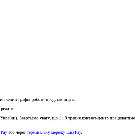
ановлений графік роботи представництв.
 режимі.
 України). Звертаємо увагу, що 1 і 9 травня контакт-центр працюватиме
yPay
або через
термінальну мережу EasyPay
.