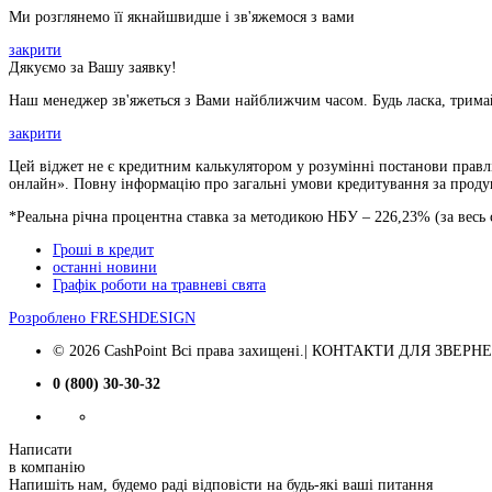
Ми розглянемо її якнайшвидше і зв'яжемося з вами
закрити
Дякуємо за Вашу заявку!
Наш менеджер зв'яжеться з Вами найближчим часом. Будь ласка, тримай
закрити
Цей віджет не є кредитним калькулятором у розумінні постанови правлі
онлайн». Повну інформацію про загальні умови кредитування за продукт
*Реальна річна процентна ставка за методикою НБУ –
226,23
% (за весь
Гроші в кредит
останні новини
Графік роботи на травневі свята
Розроблено
FRESHDESIGN
© 2026 CashPoint Всі права захищені.| КОНТАКТИ ДЛЯ ЗВЕРНЕНЬ
0 (800) 30-30-32
Написати
в компанію
Напишіть нам, будемо раді відповісти на будь-які ваші питання