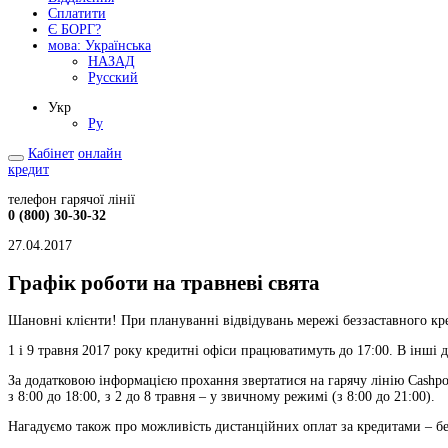
Сплатити
Є БОРГ?
мова:
Українська
НАЗАД
Русский
Укр
Ру
Кабінет
онлайн
кредит
телефон гарячої лінії
0 (800) 30-30-32
27.04.2017
Графік роботи на травневі свята
Шановні клієнти! При плануванні відвідувань мережі беззаставного кр
1 і 9 травня 2017 року кредитні офіси працюватимуть до 17:00. В інші
За додатковою інформацією прохання звертатися на гарячу лінію Cashрoi
з 8:00 до 18:00, з 2 до 8 травня – у звичному режимі (з 8:00 до 21:00).
Нагадуємо також про можливість дистанційних оплат за кредитами – без