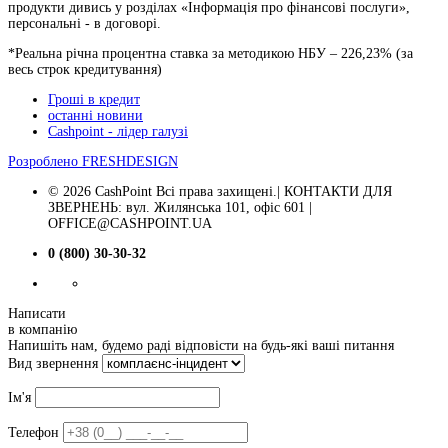
продукти дивись у розділах «Інформація про фінансові послуги»,
персональні - в договорі.
*Реальна річна процентна ставка за методикою НБУ –
226,23
% (за
весь строк кредитування)
Гроші в кредит
останні новини
Cashрoint - лідер галузі
Розроблено
FRESHDESIGN
© 2026 CashPoint Всі права захищені.| КОНТАКТИ ДЛЯ
ЗВЕРНЕНЬ: вул. Жилянська 101, офіс 601 |
OFFICE@CASHPOINT.UA
0 (800) 30-30-32
Написати
в компанію
Напишіть нам, будемо раді відповісти на будь-які ваші питання
Вид звернення
Ім'я
Телефон