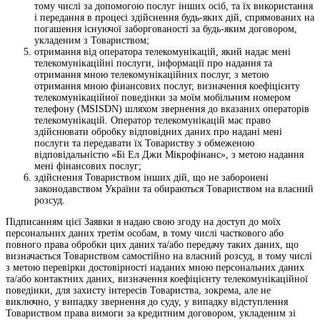
тому числі за допомогою послуг інших осіб, та їх використання
і передання в процесі здійснення будь-яких дій, спрямованих на
погашення існуючої заборгованості за будь-яким договором,
укладеним з Товариством;
отримання від оператора телекомунікацій, який надає мені
телекомунікаційні послуги, інформації про надання та
отримання мною телекомунікаційних послуг, з метою
отримання мною фінансових послуг, визначення коефіцієнту
телекомунікаційної поведінки за моїм мобільним номером
телефону (MSISDN) шляхом звернення до вказаних операторів
телекомунікацій. Оператор телекомунікацій має право
здійснювати обробку відповідних даних про надані мені
послуги та передавати їх Товариству з обмеженою
відповідальністю «Бі Ел Джи Мікрофінанс», з метою надання
мені фінансових послуг;
здійснення Товариством інших дій, що не заборонені
законодавством України та обираються Товариством на власний
розсуд.
Підписанням цієї Заявки я надаю свою згоду на доступ до моїх
персональних даних третім особам, в тому числі часткового або
повного права обробки цих даних та/або передачу таких даних, що
визначається Товариством самостійно на власний розсуд, в тому числі
з метою перевірки достовірності наданих мною персональних даних
та/або контактних даних, визначення коефіцієнту телекомунікаційної
поведінки, для захисту інтересів Товариства, зокрема, але не
виключно, у випадку звернення до суду, у випадку відступлення
Товариством права вимоги за кредитним договором, укладеним зі