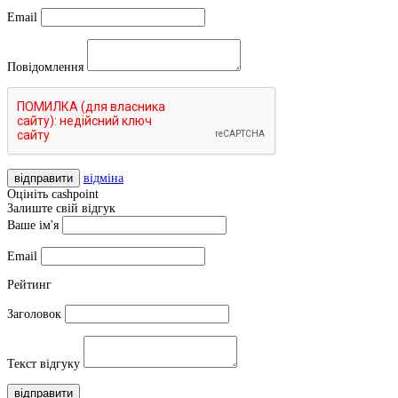
Email
Повідомлення
відправити
відміна
Оцініть cashpoint
Залиште свій відгук
Ваше ім'я
Email
Рейтинг
Заголовок
Текст відгуку
відправити