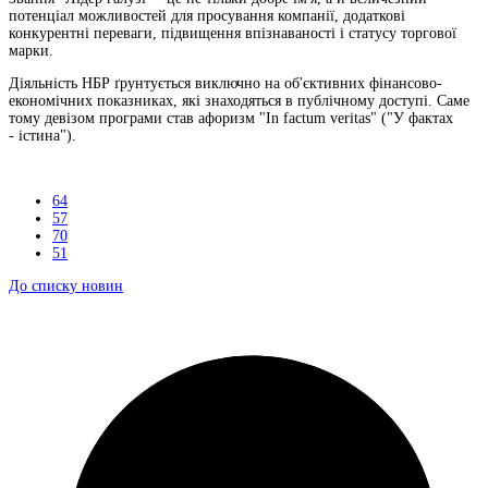
потенціал можливостей для просування компанії, додаткові
конкурентні переваги, підвищення впізнаваності і статусу торгової
марки.
Діяльність НБР ґрунтується виключно на об'єктивних фінансово-
економічних показниках, які знаходяться в публічному доступі. Саме
тому девізом програми став афоризм "In factum veritas" ("У фактах
- істина").
64
57
70
51
До списку новин