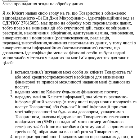
Заява про надання згоди на обробку даних
Я як Клієнт надаю свою згоду на те, що Товариство з обмеженою
відповідальністю «Бі Ел Джи Мікрофінанс», ідентифікаційний код за
ЄДРПОУ 37615055, має право на обробку моїх персональних даних,
тобто право на вчинення дії або сукупності дій, таких як збирання,
реєстрація, накопичення, зберігання, адаптування,зміна, поновлення,
використання і поширення (розповсюдження, реалізація,
передача),знеособлення,знищення персональних даних, у тому числі з
використанням інформаційних (автоматизованих) систем, що
дозволяють ідентифікацію мене як фізичної особи та були надані
мною та/або містяться у виданих на моє ім’я документах для таких
цілей:
встановлення/з’ясування моєї особи як клієнта Товариства та/
або моєї кредитоспроможності необхідної для визначення
фінансової та правової можливості надання мені фінансових
послуг;
надання мені як Клієнту будь-яких фінансових послуг;
передачу мені як Клієнту інформації, яка містить рекламно-
інформаційний характер (в тому числі щодо нових продуктів та
послуг Товариства) або будь-якої іншої інформації про стан
моєї заборгованості за будь-яким договором, укладеним з
Товариством, шляхом відправлення Товариством текстового
повідомлення (SMS) на наданий мною номер мобільного
телефону та/або іншими засобами (в тому числі за допомогою
третіх осіб), обраними на власний розсуд Товариством;
перевірки достовірності наданих мною персональних даних, в