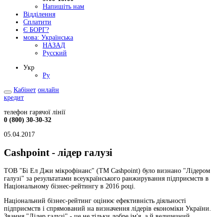
Напишіть нам
Відділення
Сплатити
Є БОРГ?
мова:
Українська
НАЗАД
Русский
Укр
Ру
Кабінет
онлайн
кредит
телефон гарячої лінії
0 (800) 30-30-32
05.04.2017
Cashрoint - лідер галузі
ТОВ "Бі Ел Джи мікрофінанс" (ТМ Cashрoint) було визнано "Лідером
галузі" за результатами всеукраїнського ранжирування підприємств в
Національному бізнес-рейтингу в 2016 році.
Національний бізнес-рейтинг оцінює ефективність діяльності
підприємств і спрямований на визначення лідерів економіки України.
Звання "Лідер галузі" - це не тільки добре ім'я, а й величезний