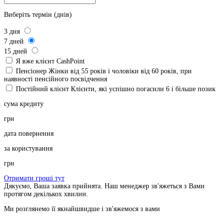
Виберіть термін (днів)
3
дня
7
дней
15
дней
Я вже клієнт CashPoint
Пенсіонер
Жінки від 55 років і чоловіки від 60 років, при
наявності пенсійного посвідчення
Постійний клієнт
Клієнти, які успішно погасили 6 і більше позик
сума кредиту
грн
дата повернення
за користування
грн
Отримати гроші тут
Дякуємо, Ваша заявка прийнята. Наш менеджер зв'яжеться з Вами
протягом декількох хвилин.
Ми розглянемо її якнайшвидше і зв'яжемося з вами