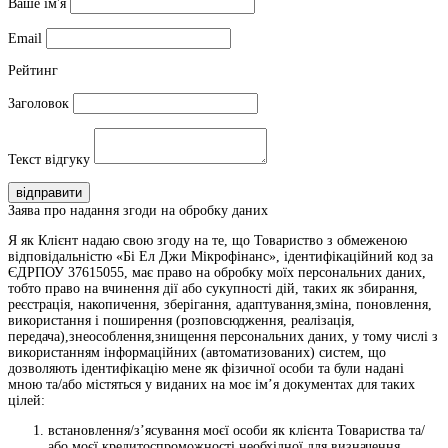
Ваше ім'я
Email
Рейтинг
Заголовок
Текст відгуку
відправити
Заява про надання згоди на обробку даних
Я як Клієнт надаю свою згоду на те, що Товариство з обмеженою
відповідальністю «Бі Ел Джи Мікрофінанс», ідентифікаційний код за
ЄДРПОУ 37615055, має право на обробку моїх персональних даних,
тобто право на вчинення дії або сукупності дій, таких як збирання,
реєстрація, накопичення, зберігання, адаптування,зміна, поновлення,
використання і поширення (розповсюдження, реалізація,
передача),знеособлення,знищення персональних даних, у тому числі з
використанням інформаційних (автоматизованих) систем, що
дозволяють ідентифікацію мене як фізичної особи та були надані
мною та/або містяться у виданих на моє ім’я документах для таких
цілей:
встановлення/з’ясування моєї особи як клієнта Товариства та/
або моєї кредитоспроможності необхідної для визначення