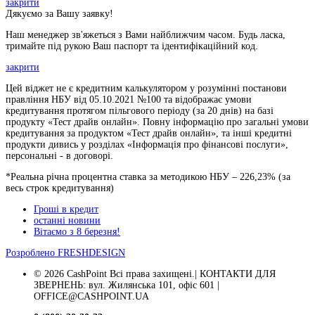
закрити
Дякуємо за Вашу заявку!
Наш менеджер зв'яжеться з Вами найближчим часом. Будь ласка,
тримайте під рукою Ваш паспорт та ідентифікаційний код.
закрити
Цей віджет не є кредитним калькулятором у розумінні постанови
правління НБУ від 05.10.2021 №100 та відображає умови
кредитування протягом пільгового періоду (за 20 днів) на базі
продукту «Тест драйв онлайн». Повну інформацію про загальні умови
кредитування за продуктом «Тест драйв онлайн», та інші кредитні
продукти дивись у розділах «Інформація про фінансові послуги»,
персональні - в договорі.
*Реальна річна процентна ставка за методикою НБУ –
226,23
% (за
весь строк кредитування)
Гроші в кредит
останні новини
Вітаємо з 8 березня!
Розроблено
FRESHDESIGN
© 2026 CashPoint Всі права захищені.| КОНТАКТИ ДЛЯ
ЗВЕРНЕНЬ: вул. Жилянська 101, офіс 601 |
OFFICE@CASHPOINT.UA