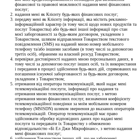
фінансової та правової можливості надання мені фінансових
послуг;
надання мені як Клієнту будь-яких фінансових послуг;
передачу мені як Клієнту інформації, яка містить рекламно-
інформаційний характер (в тому числі щодо нових продуктів та
послуг Товариства) або будь-якої іншої інформації про стан
моєї заборгованості за будь-яким договором, укладеним з
Товариством, шляхом відправлення Товариством текстового
повідомлення (SMS) на наданий мною номер мобільного
телефону та/або іншими засобами (в тому числі за допомогою
третіх осіб), обраними на власний розсуд Товариством;
перевірки достовірності наданих мною персональних даних, в
тому числі за допомогою послуг інших осіб, та їх використання
і передання в процесі здійснення будь-яких дій, спрямованих на
погашення існуючої заборгованості за будь-яким договором,
укладеним з Товариством;
отримання від оператора телекомунікацій, який надає мені
телекомунікаційні послуги, інформації про надання та
отримання мною телекомунікаційних послуг, з метою
отримання мною фінансових послуг, визначення коефіцієнту
телекомунікаційної поведінки за моїм мобільним номером
телефону (MSISDN) шляхом звернення до вказаних операторів
телекомунікацій. Оператор телекомунікацій має право
здійснювати обробку відповідних даних про надані мені
послуги та передавати їх Товариству з обмеженою
відповідальністю «Бі Ел Джи Мікрофінанс», з метою надання
мені фінансових послуг;
здійснення Товариством інших дій, що не заборонені