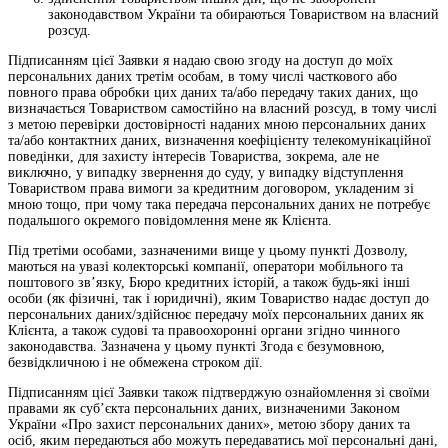
законодавством України та обираються Товариством на власний
розсуд.
Підписанням цієї Заявки я надаю свою згоду на доступ до моїх
персональних даних третім особам, в тому числі часткового або
повного права обробки цих даних та/або передачу таких даних, що
визначається Товариством самостійно на власний розсуд, в тому числі
з метою перевірки достовірності наданих мною персональних даних
та/або контактних даних, визначення коефіцієнту телекомунікаційної
поведінки, для захисту інтересів Товариства, зокрема, але не
виключно, у випадку звернення до суду, у випадку відступлення
Товариством права вимоги за кредитним договором, укладеним зі
мною тощо, при чому така передача персональних даних не потребує
подальшого окремого повідомлення мене як Клієнта.
Під третіми особами, зазначеними вище у цьому пункті Дозволу,
маються на увазі колекторські компанії, оператори мобільного та
поштового зв’язку, Бюро кредитних історій, а також будь-які інші
особи (як фізичні, так і юридичні), яким Товариство надає доступ до
персональних даних/здійснює передачу моїх персональних даних як
Клієнта, а також судові та правоохоронні органи згідно чинного
законодавства. Зазначена у цьому пункті Згода є безумовною,
безвідкличною і не обмежена строком дії.
Підписанням цієї Заявки також підтверджую ознайомлення зі своїми
правами як суб’єкта персональних даних, визначеними Законом
України «Про захист персональних даних», метою збору даних та
осіб, яким передаються або можуть передаватись мої персональні дані,